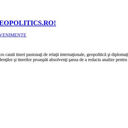
ce GEOPOLITICS.RO!
VENIMENTE
ă tineri pasionaţi de relaţii internaţionale, geopolitică şi diplomaţie 
nţilor şi tinerilor proaspăt absolvenţi şansa de a redacta analize pentr