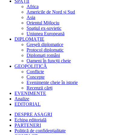
SPAȚII
Africa
Americile de Nord și Sud
Asia
Orientul Mijlociu
Spațiul ex-sovietic
Uniunea Europeană
DIPLOMAȚIE
Greșeli diplomatice
Protocol diplomatic
Diplomați români
Oameni în funcții cheie
GEOPOLITICĂ
Conflicte
Concepte
Evenimente cheie în istorie
Recenzii cărți
EVENIMENTE
Analize
EDITORIAL
DESPRE ASAGRI
Echipa editorială
PARTENERI
Politică de confidențialitate