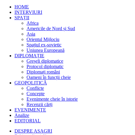
HOME
INTERVIURI
SPAȚII
Africa
Americile de Nord și Sud
Asia
Orientul Mijlociu
Spațiul ex-sovietic
Uniunea Europeană
DIPLOMAȚIE
Greșeli diplomatice
Protocol diplomatic
Diplomați români
Oameni în funcții cheie
GEOPOLITICĂ
Conflicte
Concepte
Evenimente cheie în istorie
Recenzii cărți
EVENIMENTE
Analize
EDITORIAL
DESPRE ASAGRI