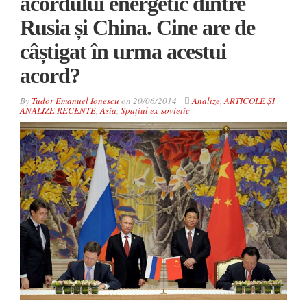
acordului energetic dintre
Rusia și China. Cine are de
câștigat în urma acestui
acord?
By
Tudor Emanuel Ionescu
on
20/06/2014
Analize
,
ARTICOLE ȘI
ANALIZE RECENTE
,
Asia
,
Spațiul ex-sovietic