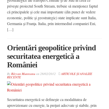
geostrategice ale Europei Centrale şi de Sud în ceea ce
priveşte proiectul South Stream, trebuie să menţionez faptul
că principalele şi cele mai importante (din punct de vedere
economic, politic şi geostrategic) state implicate sunt Italia,
Germania şi Franţa. Italia, prin intermediul companiei Eni,
[…]
Orientări geopolitice privind
securitatea energetică a
României
By
Răzvan Munteanu
on
28/02/2012
ARTICOLE ȘI ANALIZE
RECENTE
Securitatea energetică se defineşte ca modalitatea de
aprovizionare cu energie, la preţuri adecvate şi stabile, prin