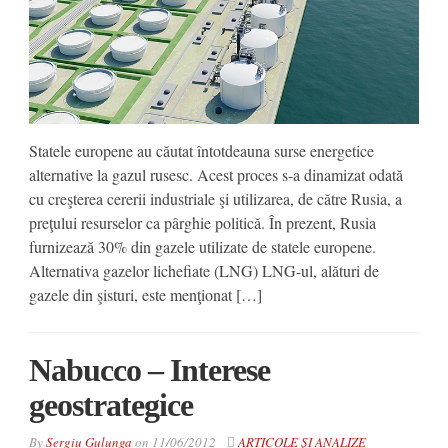
Statele europene au căutat întotdeauna surse energetice
alternative la gazul rusesc. Acest proces s-a dinamizat odată
cu creşterea cererii industriale şi utilizarea, de către Rusia, a
preţului resurselor ca pârghie politică. În prezent, Rusia
furnizează 30% din gazele utilizate de statele europene.
Alternativa gazelor lichefiate (LNG) LNG-ul, alături de
gazele din şisturi, este menţionat […]
Nabucco – Interese
geostrategice
By
Sergiu Gulunga
on
11/06/2012
ARTICOLE ȘI ANALIZE