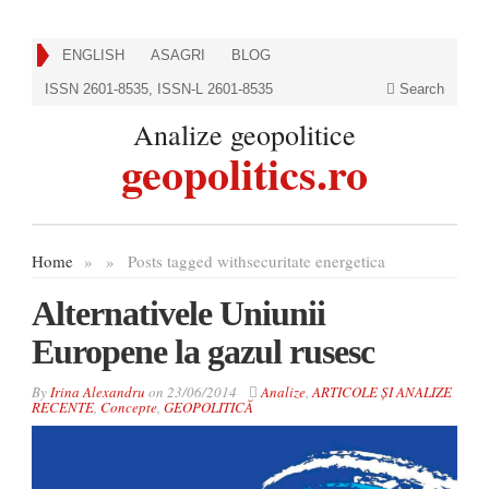
ENGLISH
ASAGRI
BLOG
ISSN 2601-8535, ISSN-L 2601-8535
Search
Analize geopolitice
geopolitics.ro
Home
»
»
Posts tagged with
securitate energetica
Alternativele Uniunii
Europene la gazul rusesc
By
Irina Alexandru
on
23/06/2014
Analize
,
ARTICOLE ȘI ANALIZE
RECENTE
,
Concepte
,
GEOPOLITICĂ