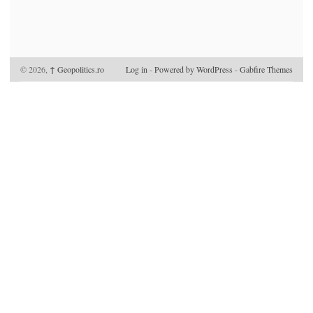
© 2026,
↑
Geopolitics.ro
Log in
-
Powered by WordPress
-
Gabfire Themes