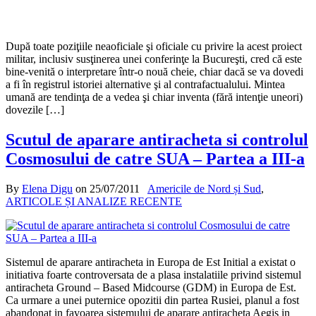
După toate poziţiile neaoficiale şi oficiale cu privire la acest proiect
militar, inclusiv susţinerea unei conferinţe la Bucureşti, cred că este
bine-venită o interpretare într-o nouă cheie, chiar dacă se va dovedi
a fi în registrul istoriei alternative şi al contrafactualului. Mintea
umană are tendinţa de a vedea şi chiar inventa (fără intenţie uneori)
dovezile […]
Scutul de aparare antiracheta si controlul
Cosmosului de catre SUA – Partea a III-a
By
Elena Digu
on
25/07/2011
Americile de Nord și Sud
,
ARTICOLE ȘI ANALIZE RECENTE
Sistemul de aparare antiracheta in Europa de Est Initial a existat o
initiativa foarte controversata de a plasa instalatiile privind sistemul
antiracheta Ground – Based Midcourse (GDM) in Europa de Est.
Ca urmare a unei puternice opozitii din partea Rusiei, planul a fost
abandonat in favoarea sistemului de aparare antiracheta Aegis in