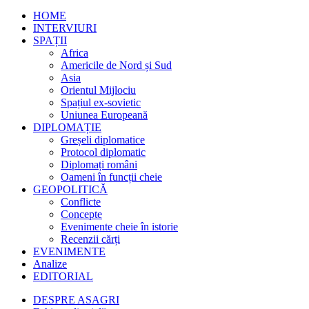
HOME
INTERVIURI
SPAȚII
Africa
Americile de Nord și Sud
Asia
Orientul Mijlociu
Spațiul ex-sovietic
Uniunea Europeană
DIPLOMAȚIE
Greșeli diplomatice
Protocol diplomatic
Diplomați români
Oameni în funcții cheie
GEOPOLITICĂ
Conflicte
Concepte
Evenimente cheie în istorie
Recenzii cărți
EVENIMENTE
Analize
EDITORIAL
DESPRE ASAGRI