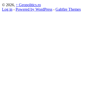
© 2026,
↑
Geopolitics.ro
Log in
-
Powered by WordPress
-
Gabfire Themes