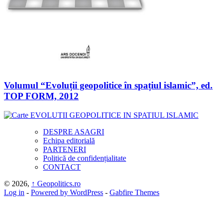
Volumul “Evoluții geopolitice în spațiul islamic”, ed.
TOP FORM, 2012
DESPRE ASAGRI
Echipa editorială
PARTENERI
Politică de confidențialitate
CONTACT
© 2026,
↑
Geopolitics.ro
Log in
-
Powered by WordPress
-
Gabfire Themes