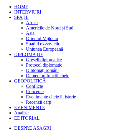
HOME
INTERVIURI
SPAȚII
Africa
Americile de Nord și Sud
Asia
Orientul Mijlociu
Spațiul ex-sovietic
Uniunea Europeană
DIPLOMAȚIE
Greșeli diplomatice
Protocol diplomatic
Diplomați români
Oameni în funcții cheie
GEOPOLITICĂ
Conflicte
Concepte
Evenimente cheie în istorie
Recenzii cărți
EVENIMENTE
Analize
EDITORIAL
DESPRE ASAGRI