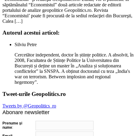
săptămânalul “Economistul” două articole redactate de editorii
portalului de analize geopolitice Geopolitics.ro. Revista
“Economistul’ poate fi procurată de la sediul redacţiei din Bucureşti,
Calea […]
Autorul acestui articol:
Silviu Petre
Cercetător independent, doctor în științe politice. A absolvit, în
2008, Facultatea de Științe Politice la Universitatea din
București și deține un master în „Analiza și soluționarea
conflictelor” la SNSPA. A obținut doctoratul cu teza „India's
war on terrorism. Between implosion and regional
hegemony”.
Tweet-urile Geopolitics.ro
Tweets by @Geopolitics_ro
Abonare newsletter
Prenume şi
nume
:
Email
: