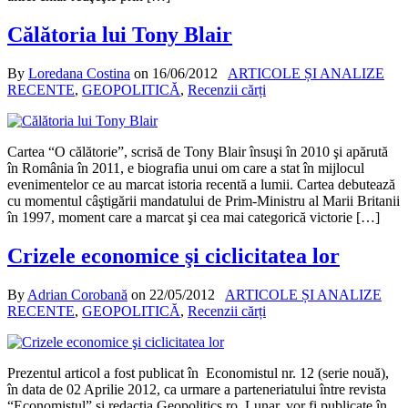
Călătoria lui Tony Blair
By
Loredana Costina
on
16/06/2012
ARTICOLE ȘI ANALIZE
RECENTE
,
GEOPOLITICĂ
,
Recenzii cărți
Cartea “O călătorie”, scrisă de Tony Blair însuşi în 2010 şi apărută
în România în 2011, e biografia unui om care a stat în mijlocul
evenimentelor ce au marcat istoria recentă a lumii. Cartea debutează
cu momentul câştigării mandatului de Prim-Ministru al Marii Britanii
în 1997, moment care a marcat şi cea mai categorică victorie […]
Crizele economice şi ciclicitatea lor
By
Adrian Corobană
on
22/05/2012
ARTICOLE ȘI ANALIZE
RECENTE
,
GEOPOLITICĂ
,
Recenzii cărți
Prezentul articol a fost publicat în Economistul nr. 12 (serie nouă),
în data de 02 Aprilie 2012, ca urmare a parteneriatului între revista
“Economistul” şi redacţia Geopolitics.ro. Lunar, vor fi publicate în