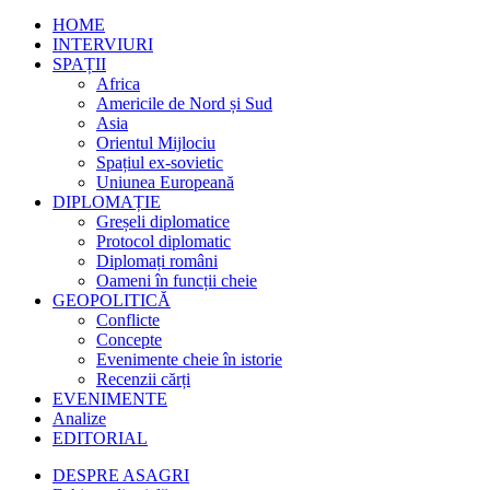
HOME
INTERVIURI
SPAȚII
Africa
Americile de Nord și Sud
Asia
Orientul Mijlociu
Spațiul ex-sovietic
Uniunea Europeană
DIPLOMAȚIE
Greșeli diplomatice
Protocol diplomatic
Diplomați români
Oameni în funcții cheie
GEOPOLITICĂ
Conflicte
Concepte
Evenimente cheie în istorie
Recenzii cărți
EVENIMENTE
Analize
EDITORIAL
DESPRE ASAGRI