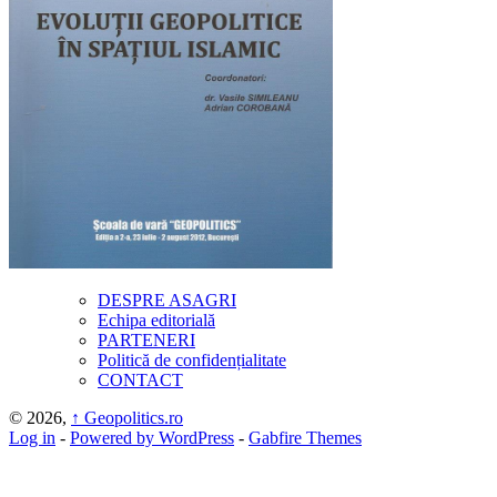
DESPRE ASAGRI
Echipa editorială
PARTENERI
Politică de confidențialitate
CONTACT
© 2026,
↑
Geopolitics.ro
Log in
-
Powered by WordPress
-
Gabfire Themes