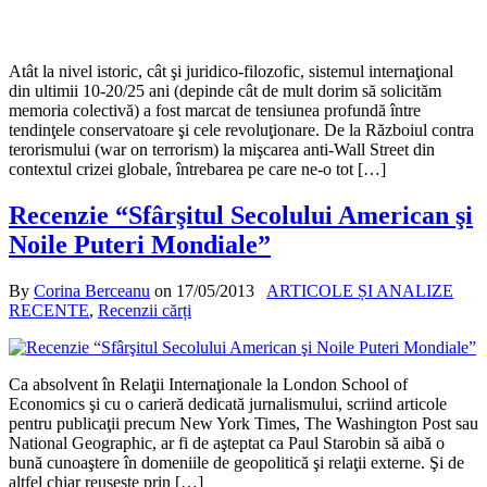
Atât la nivel istoric, cât şi juridico-filozofic, sistemul internaţional
din ultimii 10-20/25 ani (depinde cât de mult dorim să solicităm
memoria colectivă) a fost marcat de tensiunea profundă între
tendinţele conservatoare şi cele revoluţionare. De la Războiul contra
terorismului (war on terrorism) la mişcarea anti-Wall Street din
contextul crizei globale, întrebarea pe care ne-o tot […]
Recenzie “Sfârşitul Secolului American şi
Noile Puteri Mondiale”
By
Corina Berceanu
on
17/05/2013
ARTICOLE ȘI ANALIZE
RECENTE
,
Recenzii cărți
Ca absolvent în Relaţii Internaţionale la London School of
Economics şi cu o carieră dedicată jurnalismului, scriind articole
pentru publicaţii precum New York Times, The Washington Post sau
National Geographic, ar fi de aşteptat ca Paul Starobin să aibă o
bună cunoaştere în domeniile de geopolitică şi relaţii externe. Şi de
altfel chiar reuşeşte prin […]