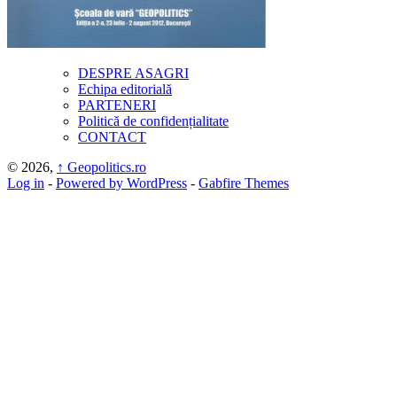
DESPRE ASAGRI
Echipa editorială
PARTENERI
Politică de confidențialitate
CONTACT
© 2026,
↑
Geopolitics.ro
Log in
-
Powered by WordPress
-
Gabfire Themes