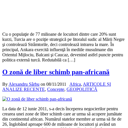
Cu o populaţie de 77 milioane de locuitori dintre care 20% sunt
kurzi, Turcia are o poziţie strategică pe litoralul sudic al Mării Negre
şi controlează Strâmtorile, deci controlează intrarea la mare. În
principal, Ankara exercită influenţă în mediile musulmane din
Orientul Mijlociu, Balcani şi Caucaz, devenind astfel puncte pentru
politica externă turcă. Redutabilă ca […]
O zonă de liber schimb pan-africană
By
Alexandru Sârbu
on
08/11/2011
Africa
,
ARTICOLE ȘI
ANALIZE RECENTE
,
Concepte
,
GEOPOLITICĂ
La data de 12 iunie 2011, s-a decis începerea negocierilor pentru
crearea unei zone de liber schimb care ar urma să acopere jumătate
din continentul african. Numărul statelor membre ar urma să fie de
26, înglobând aproape 600 de milioane de locuitori şi având un