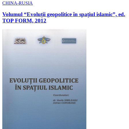
Volumul “Evoluții geopolitice în spațiul islamic”, ed.
TOP FORM, 2012