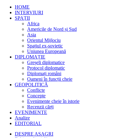
HOME
INTERVIURI
SPAȚII
Africa
Americile de Nord și Sud
Asia
Orientul Mijlociu
Spațiul ex-sovietic
Uniunea Europeană
DIPLOMAȚIE
Greșeli diplomatice
Protocol diplomatic
Diplomați români
Oameni în funcții cheie
GEOPOLITICĂ
Conflicte
Concepte
Evenimente cheie în istorie
Recenzii cărți
EVENIMENTE
Analize
EDITORIAL
DESPRE ASAGRI