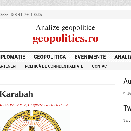
8535, ISSN-L 2601-8535
Analize geopolitice
geopolitics.ro
IPLOMAȚIE
GEOPOLITICĂ
EVENIMENTE
ANALI
ARTENERI
POLITICĂ DE CONFIDENȚIALITATE
CONTACT
Au
-Karabah
T
ALIZE RECENTE
,
Conflicte
,
GEOPOLITICĂ
Tw
Twe