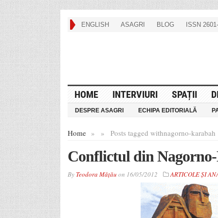
ENGLISH
ASAGRI
BLOG
ISSN 2601-
HOME
INTERVIURI
SPAȚII
D
DESPRE ASAGRI
ECHIPA EDITORIALĂ
P
Home
»
»
Posts tagged with
nagorno-karabah
Conflictul din Nagorno
By
Teodora Mățău
on
16/05/2012
ARTICOLE ȘI AN