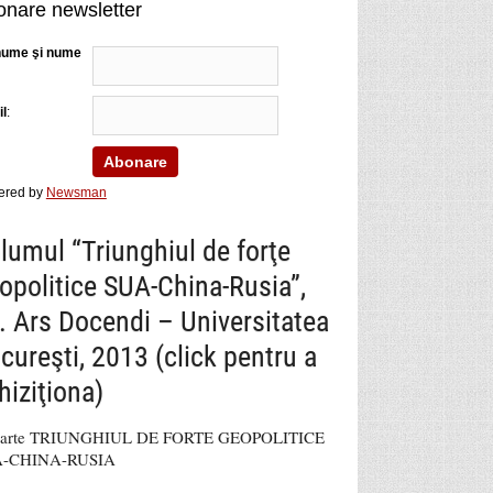
nare newsletter
nume şi nume
l
:
ered by
Newsman
lumul “Triunghiul de forţe
opolitice SUA-China-Rusia”,
. Ars Docendi – Universitatea
cureşti, 2013 (click pentru a
hiziţiona)