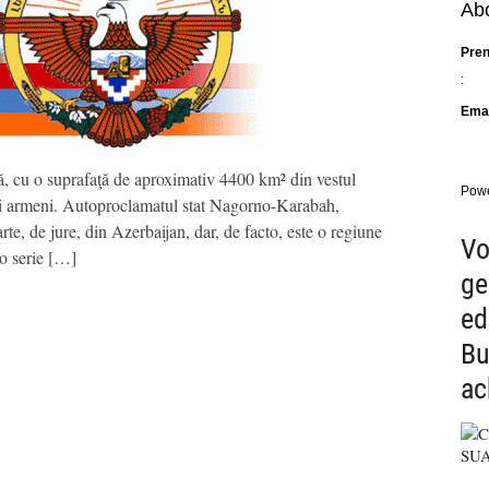
Abo
Pre
:
Emai
cu o suprafaţă de aproximativ 4400 km² din vestul
Pow
ici armeni. Autoproclamatul stat Nagorno-Karabah,
rte, de jure, din Azerbaijan, dar, de facto, este o regiune
Vo
 o serie […]
ge
ed
Bu
ac