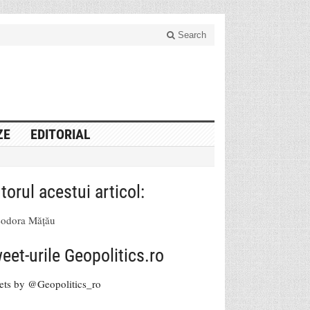
Search
ZE
EDITORIAL
torul acestui articol:
eodora Mățău
eet-urile Geopolitics.ro
ets by @Geopolitics_ro