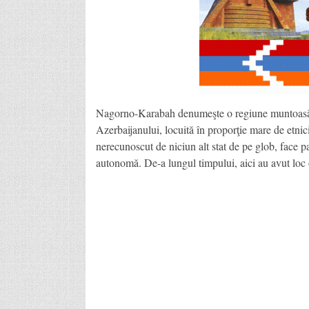
Nagorno-Karabah denumeşte o regiune muntoasă, 
Azerbaijanului, locuită în proporţie mare de etn
nerecunoscut de niciun alt stat de pe glob, face pa
autonomă. De-a lungul timpului, aici au avut loc