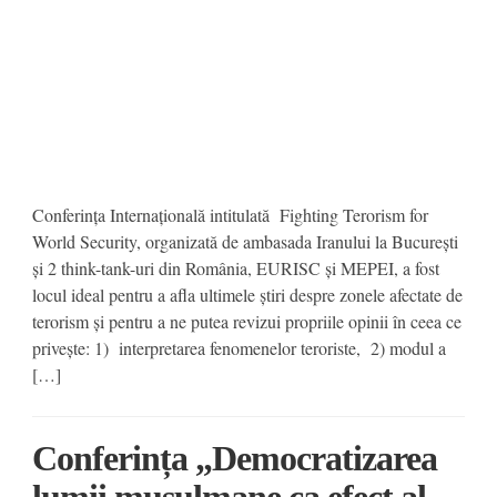
Conferința Internațională intitulată Fighting Terorism for
World Security, organizată de ambasada Iranului la București
și 2 think-tank-uri din România, EURISC și MEPEI, a fost
locul ideal pentru a afla ultimele știri despre zonele afectate de
terorism și pentru a ne putea revizui propriile opinii în ceea ce
privește: 1) interpretarea fenomenelor teroriste, 2) modul a
[…]
Conferința „Democratizarea
lumii musulmane ca efect al