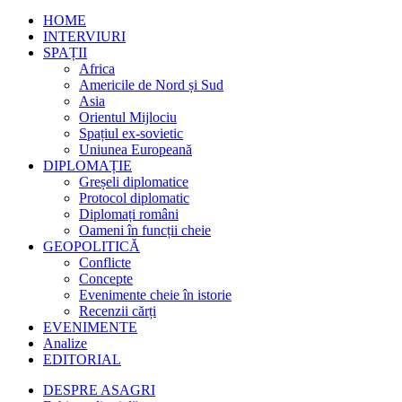
HOME
INTERVIURI
SPAȚII
Africa
Americile de Nord și Sud
Asia
Orientul Mijlociu
Spațiul ex-sovietic
Uniunea Europeană
DIPLOMAȚIE
Greșeli diplomatice
Protocol diplomatic
Diplomați români
Oameni în funcții cheie
GEOPOLITICĂ
Conflicte
Concepte
Evenimente cheie în istorie
Recenzii cărți
EVENIMENTE
Analize
EDITORIAL
DESPRE ASAGRI