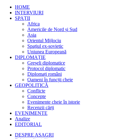
HOME
INTERVIURI
SPAȚII
Africa
Americile de Nord și Sud
Asia
Orientul Mijlociu
Spațiul ex-sovietic
Uniunea Europeană
DIPLOMAȚIE
Greșeli diplomatice
Protocol diplomatic
Diplomați români
Oameni în funcții cheie
GEOPOLITICĂ
Conflicte
Concepte
Evenimente cheie în istorie
Recenzii cărți
EVENIMENTE
Analize
EDITORIAL
DESPRE ASAGRI