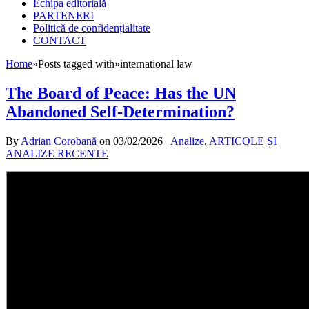
Echipa editorială
PARTENERI
Politică de confidențialitate
CONTACT
Home
»
Posts tagged with
»
international law
The Board of Peace: Has the UN
Abandoned Self-Determination?
By
Adrian Corobană
on
03/02/2026
Analize
,
ARTICOLE ȘI
ANALIZE RECENTE