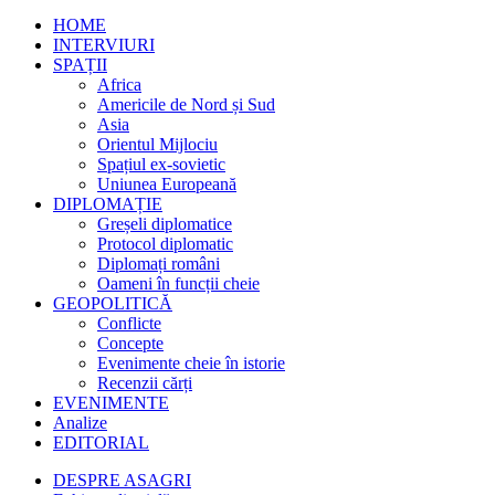
HOME
INTERVIURI
SPAȚII
Africa
Americile de Nord și Sud
Asia
Orientul Mijlociu
Spațiul ex-sovietic
Uniunea Europeană
DIPLOMAȚIE
Greșeli diplomatice
Protocol diplomatic
Diplomați români
Oameni în funcții cheie
GEOPOLITICĂ
Conflicte
Concepte
Evenimente cheie în istorie
Recenzii cărți
EVENIMENTE
Analize
EDITORIAL
DESPRE ASAGRI