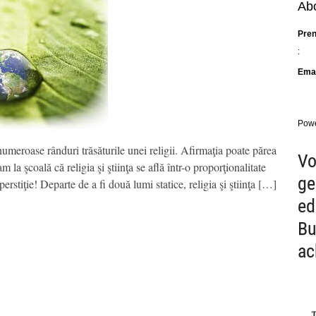
Abo
Pre
:
Emai
Pow
 numeroase rânduri trăsăturile unei religii. Afirmaţia poate părea
Vo
m la şcoală că religia şi ştiinţa se află într-o proporţionalitate
ge
perstiţie! Departe de a fi două lumi statice, religia şi ştiinţa […]
ed
Bu
ac