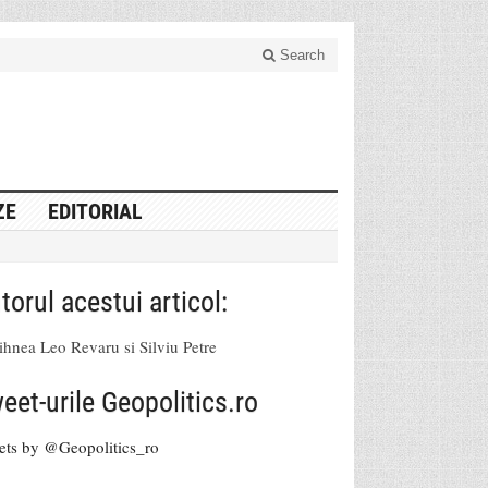
Search
ZE
EDITORIAL
torul acestui articol:
hnea Leo Revaru si Silviu Petre
eet-urile Geopolitics.ro
ets by @Geopolitics_ro