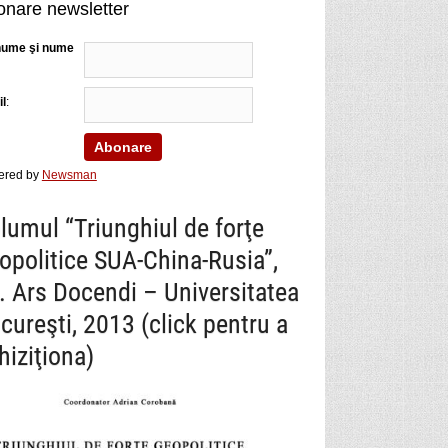
nare newsletter
nume şi nume
l
:
ered by
Newsman
lumul “Triunghiul de forţe
opolitice SUA-China-Rusia”,
. Ars Docendi – Universitatea
cureşti, 2013 (click pentru a
hiziţiona)