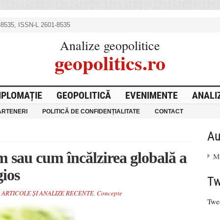
8535, ISSN-L 2601-8535
Analize geopolitice
geopolitics.ro
IPLOMAȚIE
GEOPOLITICĂ
EVENIMENTE
ANALI
ARTENERI
POLITICĂ DE CONFIDENȚIALITATE
CONTACT
Au
m sau cum încălzirea globală a
Mi
gios
Tw
ARTICOLE ȘI ANALIZE RECENTE
,
Concepte
Twe