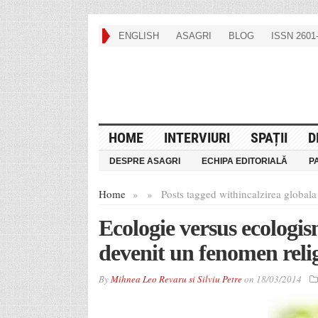
ENGLISH
ASAGRI
BLOG
ISSN 2601-
HOME
INTERVIURI
SPAȚII
D
DESPRE ASAGRI
ECHIPA EDITORIALĂ
P
Home
»
»
Posts tagged with
incalzirea globala
Ecologie versus ecologis
devenit un fenomen reli
By
Mihnea Leo Revaru si Silviu Petre
on
18/03/2014