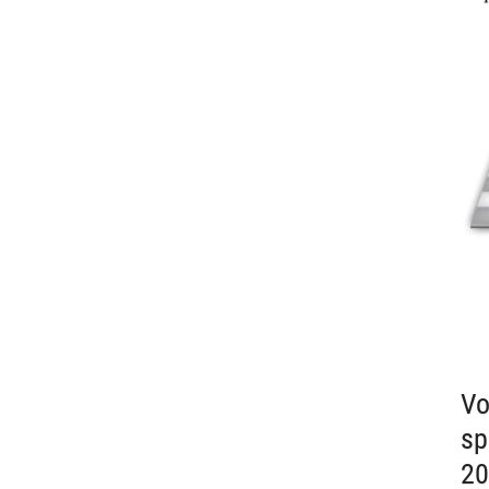
Vo
sp
20