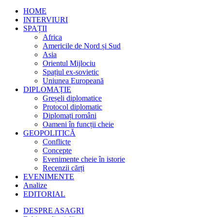
HOME
INTERVIURI
SPAȚII
Africa
Americile de Nord și Sud
Asia
Orientul Mijlociu
Spațiul ex-sovietic
Uniunea Europeană
DIPLOMAȚIE
Greșeli diplomatice
Protocol diplomatic
Diplomați români
Oameni în funcții cheie
GEOPOLITICĂ
Conflicte
Concepte
Evenimente cheie în istorie
Recenzii cărți
EVENIMENTE
Analize
EDITORIAL
DESPRE ASAGRI