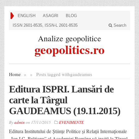
ENGLISH
ASAGRI
BLOG
ISSN 2601-8535, ISSN-L 2601-8535
Search
Analize geopolitice
geopolitics.ro
Home
»
»
Posts tagged with
gaudeamus
Editura ISPRI. Lansări de
carte la Târgul
GAUDEAMUS (19.11.2015)
By
admin
on
17/11/2015
EVENIMENTE
Editura Institutului de Științe Politice și Relații Internaționale
„Ion I.C. Brătianu” al Academiei Române vă invită la Târgul