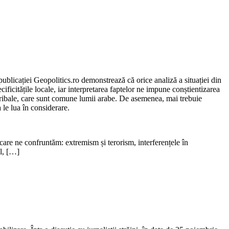
ublicației Geopolitics.ro demonstrează că orice analiză a situației din
cificitățile locale, iar interpretarea faptelor ne impune conștientizarea
e, tribale, care sunt comune lumii arabe. De asemenea, mai trebuie
a le lua în considerare.
 care ne confruntăm: extremism și terorism, interferențele în
ul, […]