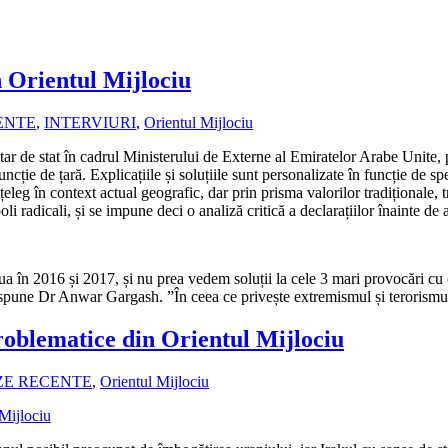
n Orientul Mijlociu
ENTE
,
INTERVIURI
,
Orientul Mijlociu
ar de stat în cadrul Ministerului de Externe al Emiratelor Arabe Unite, p
ție de țară. Explicațiile și soluțiile sunt personalizate în funcție de spe
înțeleg în context actual geografic, dar prin prisma valorilor tradițional
li radicali, și se impune deci o analiză critică a declarațiilor înainte de 
nua în 2016 și 2017, și nu prea vedem soluții la cele 3 mari provocări cu
”, spune Dr Anwar Gargash. ”În ceea ce privește extremismul și terorism
problematice din Orientul Mijlociu
ZE RECENTE
,
Orientul Mijlociu