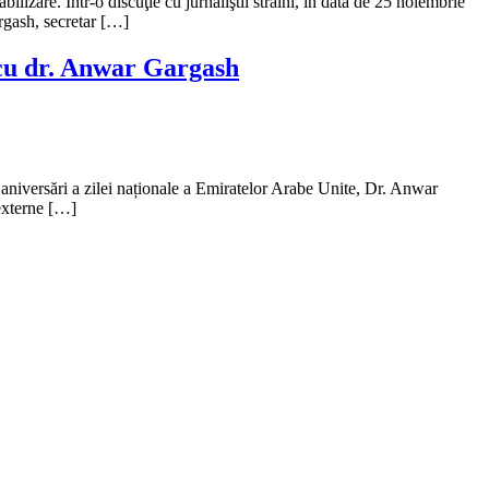
bilizare. Într-o discuţie cu jurnaliştii străini, în data de 25 noiembrie
rgash, secretar […]
 cu dr. Anwar Gargash
aniversări a zilei naționale a Emiratelor Arabe Unite, Dr. Anwar
 externe […]