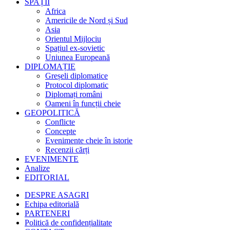
SPAȚII
Africa
Americile de Nord și Sud
Asia
Orientul Mijlociu
Spațiul ex-sovietic
Uniunea Europeană
DIPLOMAȚIE
Greșeli diplomatice
Protocol diplomatic
Diplomați români
Oameni în funcții cheie
GEOPOLITICĂ
Conflicte
Concepte
Evenimente cheie în istorie
Recenzii cărți
EVENIMENTE
Analize
EDITORIAL
DESPRE ASAGRI
Echipa editorială
PARTENERI
Politică de confidențialitate