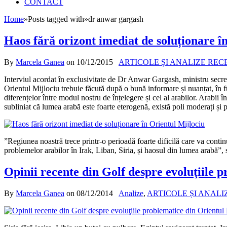
CONTACT
Home
»
Posts tagged with
»
dr anwar gargash
Haos fără orizont imediat de soluționare î
By
Marcela Ganea
on
10/12/2015
ARTICOLE ȘI ANALIZE REC
Interviul acordat în exclusivitate de Dr Anwar Gargash, ministru secret
Orientul Mijlociu trebuie făcută după o bună informare și nuanțat, în func
diferențelor între modul nostru de înțelegere și cel al arabilor. Arabii 
subliniat că lumea arabă este foarte eterogenă, există poli moderați și po
”Regiunea noastră trece printr-o perioadă foarte dificilă care va conti
problemelor arabilor în Irak, Liban, Siria, și haosul din lumea arabă
Opinii recente din Golf despre evoluţiile 
By
Marcela Ganea
on
08/12/2014
Analize
,
ARTICOLE ȘI ANALI