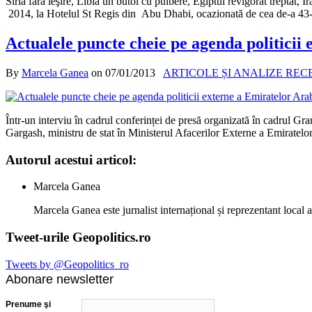
Siria fără ieşire, Libia un butoi cu pulbere, Egiptul revigorat treptat, I
2014, la Hotelul St Regis din Abu Dhabi, ocazionată de cea de-a 43-
Actualele puncte cheie pe agenda politicii
By
Marcela Ganea
on
07/01/2013
ARTICOLE ȘI ANALIZE REC
Într-un interviu în cadrul conferinței de presă organizată în cadrul 
Gargash, ministru de stat în Ministerul Afacerilor Externe a Emiratelo
Autorul acestui articol:
Marcela Ganea
Marcela Ganea este jurnalist internațional și reprezentant local 
Tweet-urile Geopolitics.ro
Tweets by @Geopolitics_ro
Abonare newsletter
Prenume şi