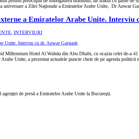
ranul posibil preocupat de îmbogătirea uraniului, iar Irakul cu şanse de sta
a aniversare a Zilei Naţionale a Emiratelor Arabe Unite, Dr Anwar Ga
 externe a Emiratelor Arabe Unite. Interviu
ENTE
,
INTERVIURI
Grand Millennium Hotel Al Wahda din Abu Dhabi, cu ocazia celei de-a 41 
r Arabe Unite, a prezentat actualele puncte cheie de pe agenda politicii
al agenţiei de presă a Emiratelor Arabe Unite la Bucureşti.