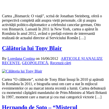
Cartea „Bismarck: O viață”, scrisă de Jonathan Steinberg, oferă o
perspectivă completă atât asupra vieții personale, cât și asupra
activității politico-diplomatice a celebrului cancelar german, Otto
von Bismarck. Lansată în 2011 la New York, cartea a apărut în
România în anul 2012, având o prefață extrem de interesantă
realizată de actualul director al Serviciului Român […]
Călătoria lui Tony Blair
By
Loredana Costina
on
16/06/2012
ARTICOLE ȘI ANALIZE
RECENTE
,
GEOPOLITICĂ
,
Recenzii cărți
Cartea “O călătorie”, scrisă de Tony Blair însuşi în 2010 şi apărută
în România în 2011, e biografia unui om care a stat în mijlocul
evenimentelor ce au marcat istoria recentă a lumii. Cartea debutează
cu momentul câştigării mandatului de Prim-Ministru al Marii Britanii
în 1997, moment care a marcat şi cea mai categorică victorie […]
Hernando de Soto – “Misterul