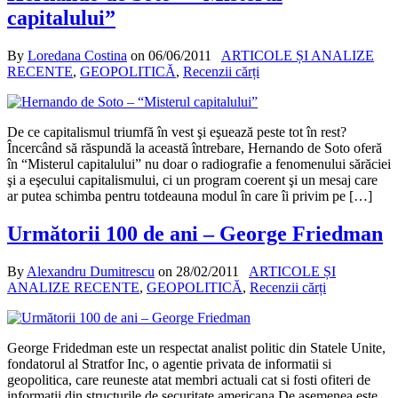
capitalului”
By
Loredana Costina
on
06/06/2011
ARTICOLE ȘI ANALIZE
RECENTE
,
GEOPOLITICĂ
,
Recenzii cărți
De ce capitalismul triumfă în vest şi eşuează peste tot în rest?
Încercând să răspundă la această întrebare, Hernando de Soto oferă
în “Misterul capitalului” nu doar o radiografie a fenomenului sărăciei
şi a eşecului capitalismului, ci un program coerent şi un mesaj care
ar putea schimba pentru totdeauna modul în care îi privim pe […]
Următorii 100 de ani – George Friedman
By
Alexandru Dumitrescu
on
28/02/2011
ARTICOLE ȘI
ANALIZE RECENTE
,
GEOPOLITICĂ
,
Recenzii cărți
George Fridedman este un respectat analist politic din Statele Unite,
fondatorul al Stratfor Inc, o agentie privata de informatii si
geopolitica, care reuneste atat membri actuali cat si fosti ofiteri de
informatii din structurile de securitate americana.De asemenea este