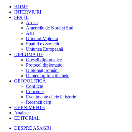
HOME
INTERVIURI
SPAȚII
Africa
Americile de Nord și Sud
Asia
Orientul Mijlociu
Spațiul ex-sovietic
Uniunea Europeană
DIPLOMAȚIE
Greșeli diplomatice
Protocol diplomatic
Diplomați români
Oameni în funcții cheie
GEOPOLITICĂ
Conflicte
Concepte
Evenimente cheie în istorie
Recenzii cărți
EVENIMENTE
Analize
EDITORIAL
DESPRE ASAGRI