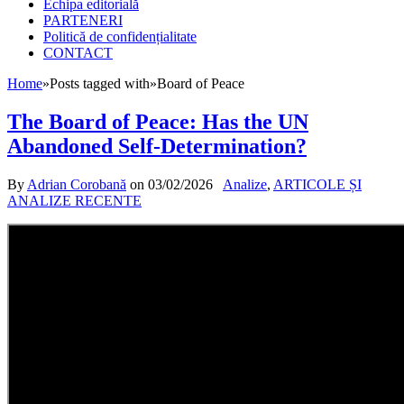
Echipa editorială
PARTENERI
Politică de confidențialitate
CONTACT
Home
»
Posts tagged with
»
Board of Peace
The Board of Peace: Has the UN
Abandoned Self-Determination?
By
Adrian Corobană
on
03/02/2026
Analize
,
ARTICOLE ȘI
ANALIZE RECENTE