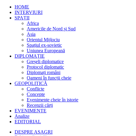
HOME
INTERVIURI
SPAȚII
Africa
Americile de Nord și Sud
Asia
Orientul Mijlociu
Spațiul ex-sovietic
Uniunea Europeană
DIPLOMAȚIE
Greșeli diplomatice
Protocol diplomatic
Diplomați români
Oameni în funcții cheie
GEOPOLITICĂ
Conflicte
Concepte
Evenimente cheie în istorie
Recenzii cărți
EVENIMENTE
Analize
EDITORIAL
DESPRE ASAGRI