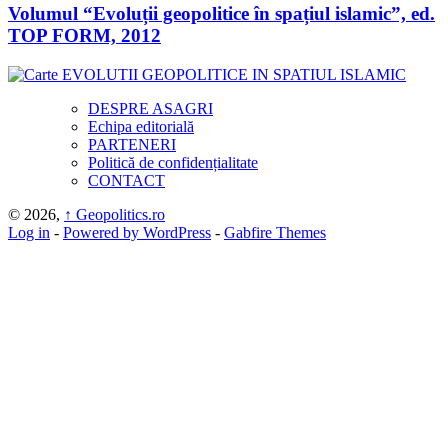
Volumul “Evoluții geopolitice în spațiul islamic”, ed.
TOP FORM, 2012
DESPRE ASAGRI
Echipa editorială
PARTENERI
Politică de confidențialitate
CONTACT
© 2026,
↑
Geopolitics.ro
Log in
-
Powered by WordPress
-
Gabfire Themes