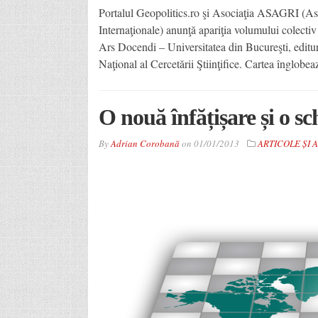
Portalul Geopolitics.ro şi Asociaţia ASAGRI (Asoc
Internaţionale) anunţă apariţia volumului colecti
Ars Docendi – Universitatea din Bucureşti, editur
Naţional al Cercetării Ştiinţifice. Cartea înglobea
O nouă înfățișare și o s
By
Adrian Corobană
on
01/01/2013
ARTICOLE ȘI 