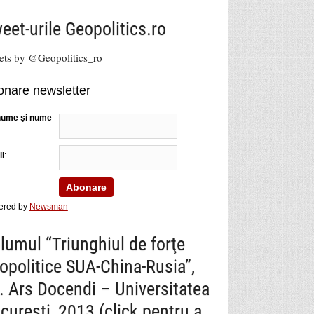
eet-urile Geopolitics.ro
ets by @Geopolitics_ro
nare newsletter
nume şi nume
l
:
ered by
Newsman
lumul “Triunghiul de forţe
opolitice SUA-China-Rusia”,
. Ars Docendi – Universitatea
cureşti, 2013 (click pentru a