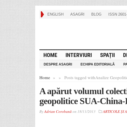
ENGLISH
ASAGRI
BLOG
ISSN 2601-
HOME
INTERVIURI
SPAȚII
D
DESPRE ASAGRI
ECHIPA EDITORIALĂ
P
Home
»
»
Posts tagged with
Analize Geopolitic
A apărut volumul colect
geopolitice SUA-China-
By
Adrian Corobană
on
18/11/2013
ARTICOLE ȘI 