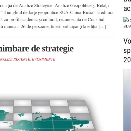
iaţia de Analize Strategice, Analize Geopolitice şi Relaţii
ac
v “Triunghiul de forţe geopolitice SUA-China-Rusia” la editura
ă cu profil academic şi cultural, recunoscută de Consiliul
ză munca a 26 de persoane, tineri participanţi la ediţia […]
Vo
chimbare de strategie
sp
20
ANALIZE RECENTE
,
EVENIMENTE