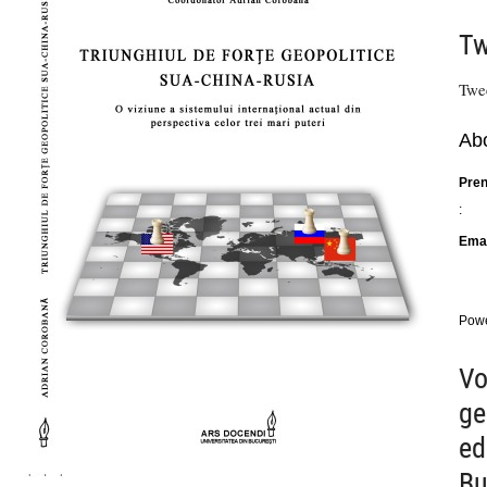
Tw
Twe
Abo
Pre
:
Emai
Pow
Vo
ge
ed
Bu