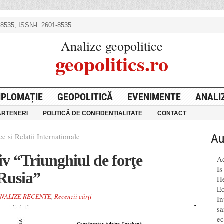
8535, ISSN-L 2601-8535
Analize geopolitice
geopolitics.ro
IPLOMAȚIE
GEOPOLITICĂ
EVENIMENTE
ANALI
ARTENERI
POLITICĂ DE CONFIDENȚIALITATE
CONTACT
Au
e si Relatii Internationale
iv “Triunghiul de forţe
A
Is
Rusia”
He
Ec
ANALIZE RECENTE
,
Recenzii cărți
In
sa
ec