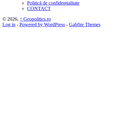
Politică de confidențialitate
CONTACT
© 2026,
↑
Geopolitics.ro
Log in
-
Powered by WordPress
-
Gabfire Themes