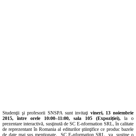
Studenţii şi profesorii SNSPA sunt invitaţi
vineri, 13 noiembrie
2015, între orele 10:00–11:00, sala 105 (Expoziției),
la o
prezentare interactivă, susţinută de SC E-nformation SRL, în calitate
de reprezentant în Romania al editurilor ştiinţifice ce produc bazele
de date mai sus menționate. SC E-nformation SRL va susține o