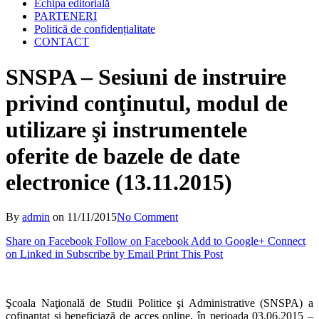
Echipa editorială
PARTENERI
Politică de confidențialitate
CONTACT
SNSPA – Sesiuni de instruire
privind conţinutul, modul de
utilizare şi instrumentele
oferite de bazele de date
electronice (13.11.2015)
By
admin
on
11/11/2015
No Comment
Share on Facebook
Follow on Facebook
Add to Google+
Connect
on Linked in
Subscribe by Email
Print This Post
Şcoala Naţională de Studii Politice şi Administrative (SNSPA) a
cofinanțat și beneficiază de acces online, în perioada 03.06.2015 –