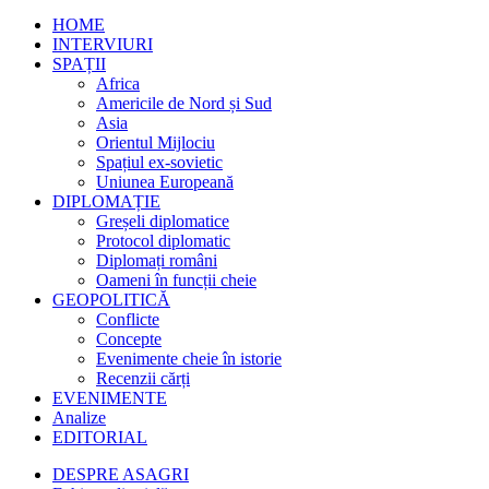
HOME
INTERVIURI
SPAȚII
Africa
Americile de Nord și Sud
Asia
Orientul Mijlociu
Spațiul ex-sovietic
Uniunea Europeană
DIPLOMAȚIE
Greșeli diplomatice
Protocol diplomatic
Diplomați români
Oameni în funcții cheie
GEOPOLITICĂ
Conflicte
Concepte
Evenimente cheie în istorie
Recenzii cărți
EVENIMENTE
Analize
EDITORIAL
DESPRE ASAGRI