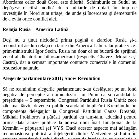
Abordarea celor două Corei este diferită. Schimburile cu Sudul nu
depăşesc o cifră modică de 5 miliarde de dolari, în timp ce
investiţiile în Nord sunt uriaşe, de unde şi încercarea şi demersurile
de a evita orice conflict aici.
Relaţia Rusia – America Latină
Deşi nu a ţinut niciodată prima pagină a ziarelor, Rusia şi-a
reconstruit asiduu relaţia cu ţările din America Latină. Iar graţie vice-
prim-ministrului Igor Secin, Rusia nu doar că se bucură de sprijinul
vocal al dictatorilor latino-americani (respectiv Chavez, Morales şi
Castro), dar a semnat importante contracte comerciale în domeniul
resurselor naturale.
Alegerile parlamentare 2011; Snow Revolution
Să ne reamintim: alegerile parlamentare s-au desfăşurat pe un fond
negativ de percepţie a nominalizării lui Putin ca si candidat la
preşedinţie – 5 septembrie, Congresul Partidului Rusia Unită; zece
zile mai târziu devenea public scandalul implicării Kremlinului în
componenţa delegaţilor la Congresul Partidului Cauza Dreaptă;
Mikhail Prokhorov a părăsit partidul cu tam-tam, aducând pentru
prima dată acuze publice la adresa unui înalt funcţionar de la
Kremlin – păpuşarul şef VYS. Dacă acestor aspecte mai adăugăm
recunoaşterea publică a înţelegerii dintre Medvedev şi Putin în