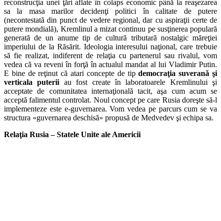
reconstrucţia unei ţări aflate în colaps economic până la reaşezarea
sa la masa marilor decidenţi politici în calitate de putere
(necontestată din punct de vedere regional, dar cu aspiraţii certe de
putere mondială), Kremlinul a mizat continuu pe susţinerea populară
generată de un anume tip de cultură tributară nostalgic măreţiei
imperiului de la Răsărit. Ideologia interesului naţional, care trebuie
să fie realizat, indiferent de relaţia cu partenerul sau rivalul, vom
vedea că va reveni în forţă în actualul mandat al lui Vladimir Putin.
E bine de reţinut că atari concepte de tip
democraţia suverană şi
verticala puterii
au fost create în laboratoarele Kremlinului şi
acceptate de comunitatea internaţională tacit, aşa cum acum se
acceptă falimentul controlat. Noul concept pe care Rusia doreşte să-l
implementeze este e-guvernarea. Vom vedea pe parcurs cum se va
structura «guvernarea deschisă» propusă de Medvedev şi echipa sa.
Relaţia Rusia – Statele Unite ale Americii