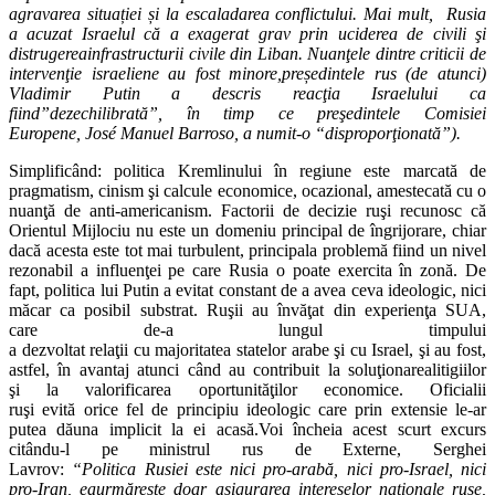
agravarea situației și la escaladarea conflictului. Mai mult, Rusia
a acuzat Israelul că a exagerat grav prin uciderea de civili şi
distrugereainfrastructurii civile din Liban. Nuanţele dintre criticii de
intervenţie israeliene au fost minore,președintele rus (de atunci)
Vladimir Putin a descris reacţia Israelului ca
fiind”dezechilibrată”, în timp ce preşedintele Comisiei
Europene, José Manuel Barroso, a numit-o “disproporţionată”).
Simplificând: politica Kremlinului în regiune este marcată de
pragmatism, cinism şi calcule economice, ocazional, amestecată cu o
nuanţă de anti-americanism. Factorii de decizie ruşi recunosc că
Orientul Mijlociu nu este un domeniu principal de îngrijorare, chiar
dacă acesta este tot mai turbulent, principala problemă fiind un nivel
rezonabil a influenţei pe care Rusia o poate exercita în zonă. De
fapt, politica lui Putin a evitat constant de a avea ceva ideologic, nici
măcar ca posibil substrat. Ruşii au învăţat din experienţa SUA,
care de-a lungul timpului
a dezvoltat relaţii cu majoritatea statelor arabe şi cu Israel, şi au fost,
astfel, în avantaj atunci când au contribuit la soluţionarealitigiilor
şi la valorificarea oportunităţilor economice. Oficialii
ruşi evită orice fel de principiu ideologic care prin extensie le-ar
putea dăuna implicit la ei acasă.Voi încheia acest scurt excurs
citându-l pe ministrul rus de Externe, Serghei
Lavrov:
“Politica
Rusiei este nici pro-arabă, nici pro-Israel, nici
pro-Iran, eaurmăreşte doar asigurarea intereselor naţionale ruse,