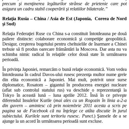
precum şi menţinerea legăturilor strânse de prietenie care pot
asigura un cadru stabil cooperării şi relatiilor bilaterale.”
Relaţia Rusia – China / Asia de Est (Japonia, Coreea de Nord
şi Sud)
Relaţia Federaţiei Ruse cu China s-a constituit întotdeauna pe două
paliere distincte: colaborare economică şi competiţie geopolitică.
Desigur, creşterea bugetului pentru cheltuielile de înarmare a Chinei
trebuie să fi produs oarecare frământări la Moscova. Dar asta nu va
schimba nimic radical în relaţiile celor două state în următoarea
perioadă.
În privinţa Japoniei, remarcăm o bună relaţie economică. Vom vedea
întotdeauna în cadrul Davos-ului rusesc prezenţa multor nume grele
din elita economică a Japoniei. Mai mult, potrivit unor surse
diplomatice, Rosatom – gigantul în producerea energiei nucleare
(aflat sub controlul statului rus) va deschide o reprezentanţă la
Tokyo în această lună – luna aprilie 2012. Însă în ce priveşte
diferendul Insulelor Kurile (
mai ales cu un Rogozin în linia a-2-a
din guvern – amintesc că prin noiembrie 2011 acesta a scris pe
pagina sa de Facebook că nu înţelege ce atâta discutie în jurul
subiectului. Kurilele sunt teritoriu rusesc. Punct.
) Şansele de a se
ajunge la un acord în următoarea perioadă sunt excluse.