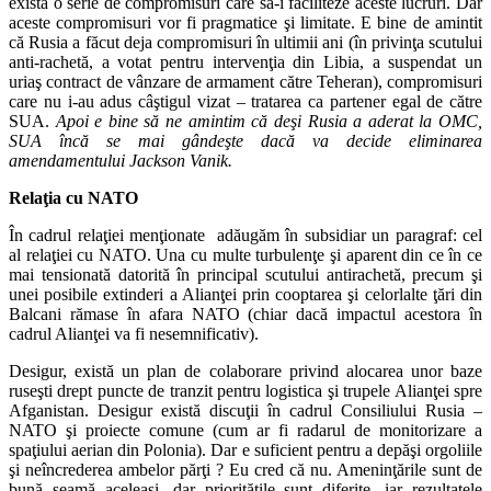
exista o serie de compromisuri care să-i faciliteze aceste lucruri. Dar
aceste compromisuri vor fi pragmatice şi limitate. E bine de amintit
că Rusia a făcut deja compromisuri în ultimii ani (în privinţa scutului
anti-rachetă, a votat pentru intervenţia din Libia, a suspendat un
uriaş contract de vânzare de armament către Teheran), compromisuri
care nu i-au adus câştigul vizat – tratarea ca partener egal de către
SUA.
Apoi e bine să ne amintim că deşi Rusia a aderat la OMC,
SUA încă se mai gândeşte dacă va decide eliminarea
amendamentului Jackson Vanik.
Relaţia cu NATO
În cadrul relaţiei menţionate adăugăm în subsidiar un paragraf: cel
al relaţiei cu NATO. Una cu multe turbulenţe şi aparent din ce în ce
mai tensionată datorită în principal scutului antirachetă, precum şi
unei posibile extinderi a Alianţei prin cooptarea şi celorlalte ţări din
Balcani rămase în afara NATO (chiar dacă impactul acestora în
cadrul Alianţei va fi nesemnificativ).
Desigur, există un plan de colaborare privind alocarea unor baze
ruseşti drept puncte de tranzit pentru logistica şi trupele Alianţei spre
Afganistan. Desigur există discuţii în cadrul Consiliului Rusia –
NATO şi proiecte comune (cum ar fi radarul de monitorizare a
spaţiului aerian din Polonia). Dar e suficient pentru a depăşi orgoliile
şi neîncrederea ambelor părţi ? Eu cred că nu. Ameninţările sunt de
bună seamă aceleaşi, dar priorităţile sunt diferite, iar rezultatele