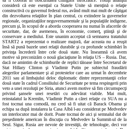
să fi coborât în obscuritatea chingilor birocratice. Totuşi analiştii
consideră că este esenţial ca Statele Unite să menţină o relaţie
constructivă cu guvernul federal rus, având mult mai mult de câştigat
din dezvoltarea relaţiilor în plan central, cu extindere la guvernelor
regionale, organizaţiilor neguvernamentale şi la populaţiile indigene,
precum şi, în scopul de a aborda cooperarea nu numai în afacerile de
securitate, dar, de asemenea, în economie, comerţ, ştiinţă şi de
conservare a mediului. Este unanim acceptat că semnarea tratatului
START2 a reprezentat o realizare majoră, dar aceasta nu a reuşit
însă să pună bazele unei relaţii durabile şi cu profunde schimbări în
privinţa încrederii între cele două state. Nu înseamnă că avem
motive să preconizăm o nouă glaciaţiune în relaţia US – Rusia. Dar,
dacă ne amintim de schimburile de replici tăioase între Secretarul de
Stat Hillary Clinton şi Vladimir Putin pe subiectul fraudării
alegerilor parlamentare şi al protestelor care au urmat în decembrie
2011 sau al limbajului deloc diplomatic dintre reprezentanţii celor
două state în cadrul Consiliului de Securitate pe tema respingerii prin
veto a unei rezoluţii pe Siria, atunci avem motive să fim circumspecţi
privind şansele unei resetări cu adevărat viabile. Mai mult,
reinstalatul la Kremlin, Vladimir Putin a cărei relaţie cu SUA nu a
fost tocmai una comodă, nu cred să fi uitat că Barack Obama şi
echipa sa după instalarea la Casa Albă l-au considerat pe Medvedev
un interlocutor mai de dorit. Poate tocmai de aici şi semnalul dat de
preşedintele american în discuţia cu Medvedev la Summit-ul de la
Seul. Sigur, Rusia are nevoie de investiţii, de tehnologie, deci vor