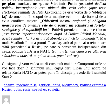
pe plan nuclear, ne spune Vladimir Putin
(articolul dedicat
politicii internaţionale este ultimul din seria celor şapte texte
electorale semnate de Putin)
,
explicând că este vorba de o ‘obligaţie
faţă de omenire’ în scopul de a menţine echilibrul de forţe şi de a
evita conflicte majore. „
Obiectivul nostru naţional şi obligaţia
noastră faţă de omenire este de a păstra un echilibru al forţelor
strategice şi al capacităţii lor
”
. Potrivit premierului rus, acest lucru
„
este foarte important deoarece,
după Al Doilea Război Mondial,
acest echilibru (…) a asigurat absenţa conflictelor mondial
e”.
Mai
mult, Vladimir Putin a promis în acelaşi articol publicat o reînarmare
‘fără precedent’ a Rusiei, pe care o consideră indispensabilă din
cauza politicii SUA şi a NATO (
să nu-i tentăm cumva pe alţii prin
slăbiciunea noastră, a opinat ironic premierul rus
).
Cu siguranţă vom vedea un discurs mult mai dur. Compromisurile se
vor face doar în schimbul unui câştig cert. Lipsa unui acord pe
relaţia Rusia-NATO ar putea pune în discuţie prevederile Tratatului
Start 2.
analize
,
federatia rusa
,
gabriela ionita
,
Medvedev
,
Politica externa a
Rusiei
,
putin
,
rusia
,
spatiul ex-sovietic