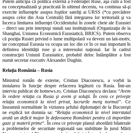
Putem anticipa că politica externă a Federaţiei Ruse, aşa cum a fost
ea conceptualizată şi practicată în ultimul deceniu, va continua să-şi
exercite influenţele asupra foştilor sateliţi ai URSS (*cu precădere
asupra celor din Asia Centrală) fără integrarea lor teritorială şi va
încerca limitarea influenţei Occidentului în zonele cheie ale Eurasiei
– direct sau prin interpuşi statali sau instituţionali (Organizaţia de la
Shanghai, Uniunea Economică Eurasiatică, BRICS). Putem observa
că poziţia Rusiei privind o lume multipolară va deveni un lait-motiv,
iar conceptual Eurasia va ocupa un loc din ce în ce mai important în
definirea identităţii ruse şi a interesului naţional. Iar în cadrul
construcţiei Uniunii Eurasiatice, probabil deloc întâmplător a fost
numit secretar executiv Alexander Dughin.
Relaţia România – Rusia
Ministrul român de externe, Cristian Diaconescu, a vorbit la
instalarea în funcţie despre refacerea legăturii cu Rusia. Într-un
interviu publicat de hotnews.ro, Cristian Diaconescu declara: “
Avem
în vedere relaţia cu Rusia şi avem şi soluţii. În ceea ce priveşte
relaţia economică la nivel privat, lucrurile merg normal“
. Ce
înseamnă normalitate în viziunea şefului diplomaţiei de la Bucureşti
ne explică tot domnia sa: “
Relaţia economică la nivel interstatal
arată un deficit major în defavoarea României pentru că importăm
gaze şi materii prime
“. În ceea ce priveşte planul abordării bilaterale
a problemelor de securitate regională sau stabilitate în jurul Mării