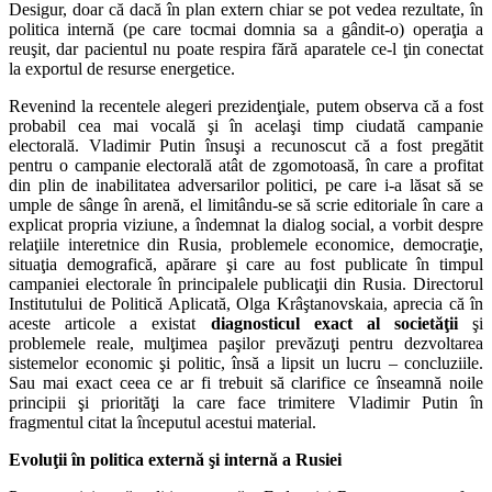
Desigur, doar că dacă în plan extern chiar se pot vedea rezultate, în
politica internă (pe care tocmai domnia sa a gândit-o) operaţia a
reuşit, dar pacientul nu poate respira fără aparatele ce-l ţin conectat
la exportul de resurse energetice.
Revenind la recentele alegeri prezidenţiale, putem observa că a fost
probabil cea mai vocală şi în acelaşi timp ciudată campanie
electorală. Vladimir Putin însuşi a recunoscut că a fost pregătit
pentru o campanie electorală atât de zgomotoasă, în care a profitat
din plin de inabilitatea adversarilor politici, pe care i-a lăsat să se
umple de sânge în arenă, el limitându-se să scrie editoriale în care a
explicat propria viziune, a îndemnat la dialog social, a vorbit despre
relaţiile interetnice din Rusia, problemele economice, democraţie,
situaţia demografică, apărare şi care au fost publicate în timpul
campaniei electorale în principalele publicaţii din Rusia. Directorul
Institutului de Politică Aplicată, Olga Krâştanovskaia, aprecia că în
aceste articole a existat
diagnosticul exact al societăţii
şi
problemele reale, mulţimea paşilor prevăzuţi pentru dezvoltarea
sistemelor economic şi politic, însă a lipsit un lucru – concluziile.
Sau mai exact ceea ce ar fi trebuit să clarifice ce înseamnă noile
principii şi priorităţi la care face trimitere Vladimir Putin în
fragmentul citat la începutul acestui material.
Evoluţii în politica externă şi internă a Rusiei