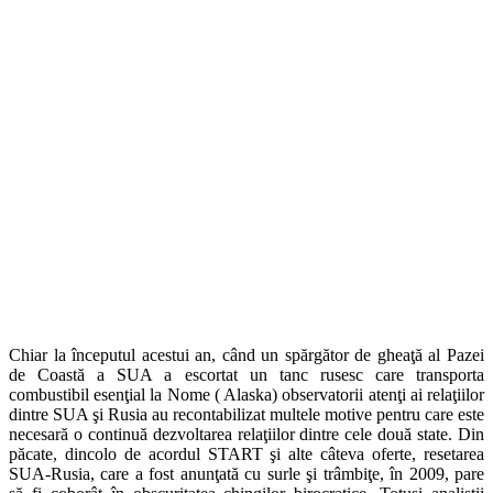
Chiar la începutul acestui an, când un spărgător de gheaţă al Pazei
de Coastă a SUA a escortat un tanc rusesc care transporta
combustibil esenţial la Nome ( Alaska) observatorii atenţi ai relaţiilor
dintre SUA şi Rusia au recontabilizat multele motive pentru care este
necesară o continuă dezvoltarea relaţiilor dintre cele două state. Din
păcate, dincolo de acordul START şi alte câteva oferte, resetarea
SUA-Rusia, care a fost anunţată cu surle şi trâmbiţe, în 2009, pare