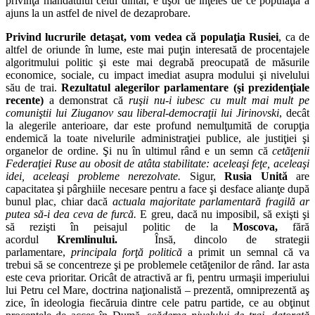
privinţa mandatului celui dintâi, e uşor de înţeles de ce populaţia a
ajuns la un astfel de nivel de dezaprobare.
Privind lucrurile detaşat, vom vedea că populaţia Rusiei
, ca de
altfel de oriunde în lume, este mai puţin interesată de procentajele
algoritmului politic şi este mai degrabă preocupată de măsurile
economice, sociale, cu impact imediat asupra modului şi nivelului
său de trai.
Rezultatul alegerilor parlamentare (şi prezidenţiale
recente)
a demonstrat că
ruşii nu-i iubesc cu mult mai mult pe
comuniştii lui Ziuganov sau liberal-democraţii lui Jirinovski
, decât
la alegerile anterioare, dar este profund nemulţumită de corupţia
endemică la toate nivelurile administraţiei publice, ale justiţiei şi
organelor de ordine. Şi nu în ultimul rând e un semn că
cetăţenii
Federaţiei Ruse au obosit de atâta stabilitate: aceleaşi feţe, aceleaşi
idei, aceleaşi probleme nerezolvate.
Sigur,
Rusia Unită
are
capacitatea şi pârghiile necesare pentru a face şi desface alianţe după
bunul plac, chiar dacă
actuala majoritate parlamentară fragilă ar
putea să-i dea ceva de furcă.
E greu, dacă nu imposibil, să exişti şi
să rezişti în peisajul politic de la
Moscova,
fără
acordul
Kremlinului.
Însă, dincolo de strategii
parlamentare,
principala forţă politică
a primit un semnal că va
trebui să se concentreze şi pe problemele cetăţenilor de rând. Iar asta
este ceva prioritar. Oricât de atractivă ar fi, pentru urmaşii imperiului
lui Petru cel Mare, doctrina naţionalistă – prezentă, omniprezentă aş
zice, în ideologia fiecăruia dintre cele patru partide, ce au obţinut