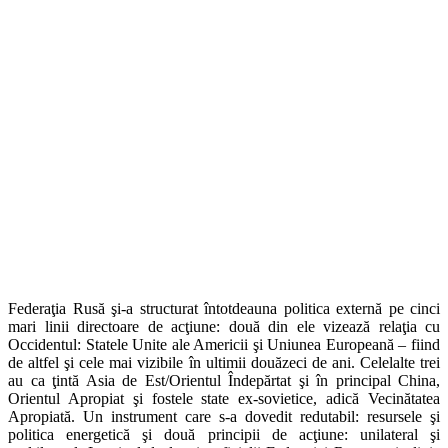
Federaţia Rusă şi-a structurat întotdeauna politica externă pe cinci
mari linii directoare de acţiune: două din ele vizează relaţia cu
Occidentul: Statele Unite ale Americii şi Uniunea Europeană – fiind
de altfel şi cele mai vizibile în ultimii douăzeci de ani. Celelalte trei
au ca ţintă Asia de Est/Orientul Îndepărtat şi în principal China,
Orientul Apropiat şi fostele state ex-sovietice, adică Vecinătatea
Apropiată. Un instrument care s-a dovedit redutabil: resursele şi
politica energetică şi două principii de acţiune: unilateral şi