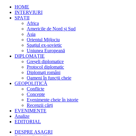
HOME
INTERVIURI
SPAȚII
Africa
Americile de Nord și Sud
Asia
Orientul Mijlociu
Spațiul ex-sovietic
Uniunea Europeană
DIPLOMAȚIE
Greșeli diplomatice
Protocol diplomatic
Diplomați români
Oameni în funcții cheie
GEOPOLITICĂ
Conflicte
Concepte
Evenimente cheie în istorie
Recenzii cărți
EVENIMENTE
Analize
EDITORIAL
DESPRE ASAGRI