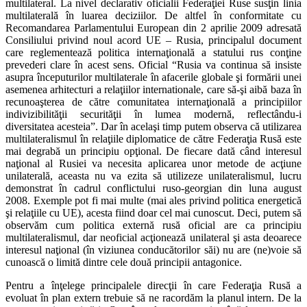
multilateral. La nivel declarativ oficialii Federaţiei Ruse susţin linia
multilaterală în luarea deciziilor. De altfel în conformitate cu
Recomandarea Parlamentului European din 2 aprilie 2009 adresată
Consiliului privind noul acord UE – Rusia, principalul document
care reglementează politica internaţională a statului rus conţine
prevederi clare în acest sens. Oficial “Rusia va continua să insiste
asupra începuturilor multilaterale în afacerile globale şi formării unei
asemenea arhitecturi a relaţiilor internationale, care să-şi aibă baza în
recunoaşterea de către comunitatea internaţională a principiilor
indivizibilităţii securităţii în lumea modernă, reflectându-i
diversitatea acesteia”. Dar în acelaşi timp putem observa că utilizarea
multilateralismul în relaţiile diplomatice de către Federaţia Rusă este
mai degrabă un principiu opţional. De fiecare dată când interesul
naţional al Rusiei va necesita aplicarea unor metode de acţiune
unilaterală, aceasta nu va ezita să utilizeze unilateralismul, lucru
demonstrat în cadrul conflictului ruso-georgian din luna august
2008. Exemple pot fi mai multe (mai ales privind politica energetică
şi relaţiile cu UE), acesta fiind doar cel mai cunoscut. Deci, putem să
observăm cum politica externă rusă oficial are ca principiu
multilateralismul, dar neoficial acţionează unilateral şi asta deoarece
interesul naţional (în viziunea conducătorilor săi) nu are (ne)voie să
cunoască o limită dintre cele două principii antagonice.
Pentru a înţelege principalele direcţii în care Federaţia Rusă a
evoluat în plan extern trebuie să ne racordăm la planul intern. De la