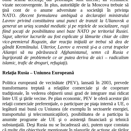
vizate neconvergente. În plus, autorităţile de la Moscova trebuie să
ţină cont de o anume adversitate a societăţii în privinţa
NATO.
(Recent formularea ambiguă a declaraţiei ministrului
Lavrov privind constituirea unui punct de tranzit la Ulianovsk a
generat un uriaş scandal mediatic şi pe reţelele de socializare, ruşii
fiind şocaţi de posibilitatea unei baze NATO pe teritoriul Rusiei.
Sigur, ulterior lucrurile au fost explicate şi lămurite chiar de către
vice-premierul Rogozin, dar reacţia iniţială ar trebui să dea de
gândit Kremlinului. Ulterior, Lavrov a revenit şi-a a cerut trupelor
Alianţei să nu părăsească Afghanistanul, semn că Rusia e
îngrijorată de problemele ce ar putea deriva de aici – radicalism
islamic, trafic de droguri, refugiaţi).
Relaţia Rusia – Uniunea Europeană
Politica europeană de vecinătate (PEV), lansată în 2003, prevede
transformarea treptată a relaţiilor comerciale şi de cooperare
tradiţionale, în vederea obţinerii unui grad de integrare mai ridicat
între UE şi ţările vecine. Pe plan economic, PEV le oferă acestor ţări
relaţii comerciale preferenţiale, o participare pe piaţa internă a UE, o
legătură mai bună cu Uniunea (de exemplu în sectoarele energiei,
transportului şi telecomunicaţiilor), posibilitatea de a participa la
anumite programe ale UE şi o asistenţă financiară şi tehnică
substanţială. Deşi Rusia nu se încadrează aici, putem uşor constata
că multe din obiectivele menţionate în planurile de acţiune ale ţărilor