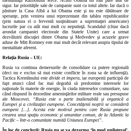
mentalităţii Războiului Rece. Acum Obama nu mai pare atât de
sigur. Iar priorităţile sale de campanie sunt cu totul altele. Iar dacă o
păstrare la Casa Albă a lui Obama este şi nu este dătătoare de
speranţe, prin venirea unui reprezentant din tabăra republicanilor
(prin natura ei o ferventă susţinătoare a supremaţiei americane)
lucrurile par cu atât mai mult cu neputinţă. Scandalul (chiar dacă
arondat campaniei electorale din Statele Unite) care a urmat
dezvăluirii discuţiei dintre Obama şi Medvedev şi acuzele grave
aduse de Mitt Romney este mai mult decât relevant asupra tipului de
mentalitate aferent.
Relaţia Rusia – UE
:
Rusia va continua demersurile de consolidare ca putere regională
(deci nu e exclus să mai existe conflicte în zona sa de influenţă).
Tactica Kremlinului este
divide et impera
, iar europenii participă de
fapt atunci când fac mai degrabă să predomine interesele lor
naţionale în materie de energie, în ciuda intereselor comunitare, sau
când răspund în dezordine ameninţărilor militare reale sau presupuse
ale Moscovei.
“Rusia este o parte inalienabilă şi organică a
Europei şi a civilizaţiei europene. Concetăţenii noştrii se consideră
europeni […]. Acesta este motivul pentru care Rusia propune
crearea unui spaţiu economic şi umanitar comun, de la Atlantic la
Pacific – într-o comunitate numită Uniunea Europei”
.
În loc de concluzii
: Rusia nu se va dezarma ‘în mod unilateral’,