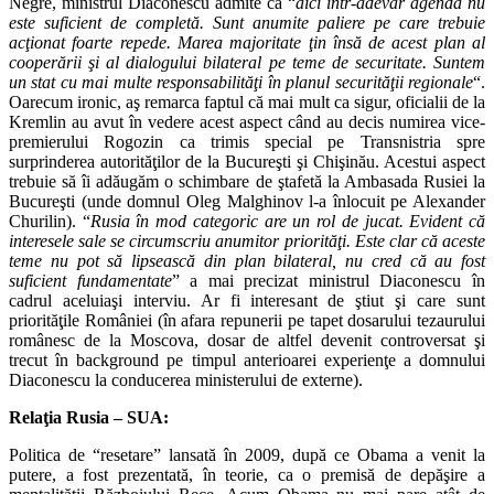
Negre, ministrul Diaconescu admite că “
aici într-adevăr agenda nu
este suficient de completă. Sunt anumite paliere pe care trebuie
acţionat foarte repede. Marea majoritate ţin însă de acest plan al
cooperării şi al dialogului bilateral pe teme de securitate. Suntem
un stat cu mai multe responsabilităţi în planul securităţii regionale
“.
Oarecum ironic, aş remarca faptul că mai mult ca sigur, oficialii de la
Kremlin au avut în vedere acest aspect când au decis numirea vice-
premierului Rogozin ca trimis special pe Transnistria spre
surprinderea autorităţilor de la Bucureşti şi Chişinău. Acestui aspect
trebuie să îi adăugăm o schimbare de ştafetă la Ambasada Rusiei la
Bucureşti (unde domnul Oleg Malghinov l-a înlocuit pe Alexander
Churilin). “
Rusia în mod categoric are un rol de jucat. Evident că
interesele sale se circumscriu anumitor priorităţi. Este clar că aceste
teme nu pot să lipsească din plan bilateral, nu cred că au fost
suficient fundamentate
” a mai precizat ministrul Diaconescu în
cadrul aceluiaşi interviu. Ar fi interesant de ştiut şi care sunt
priorităţile României (în afara repunerii pe tapet dosarului tezaurului
românesc de la Moscova, dosar de altfel devenit controversat şi
trecut în background pe timpul anterioarei experienţe a domnului
Diaconescu la conducerea ministerului de externe).
Relaţia Rusia – SUA:
Politica de “resetare” lansată în 2009, după ce Obama a venit la
putere, a fost prezentată, în teorie, ca o premisă de depăşire a