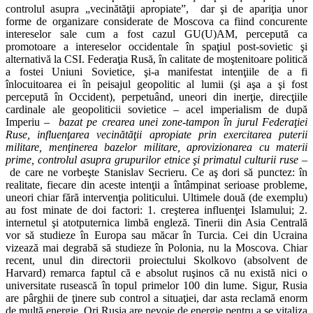
controlul asupra „vecinătăţii apropiate”, dar şi de apariţia unor
forme de organizare considerate de Moscova ca fiind concurente
intereselor sale cum a fost cazul GU(U)AM, percepută ca
promotoare a intereselor occidentale în spaţiul post-sovietic şi
alternativă la CSI. Federaţia Rusă, în calitate de moştenitoare politică
a fostei Uniuni Sovietice, şi-a manifestat intenţiile de a fi
înlocuitoarea ei în peisajul geopolitic al lumii (şi aşa a şi fost
percepută în Occident), perpetuând, uneori din inerţie, direcţiile
cardinale ale geopoliticii sovietice – acel imperialism de după
Imperiu –
bazat pe crearea unei zone-tampon în jurul Federaţiei
Ruse, influenţarea vecinătăţii apropiate prin exercitarea puterii
militare, menţinerea bazelor militare, aprovizionarea cu materii
prime, controlul asupra grupurilor etnice şi primatul culturii ruse –
de care ne vorbeşte Stanislav Secrieru. Ce aş dori să punctez: în
realitate, fiecare din aceste intenţii a întâmpinat serioase probleme,
uneori chiar fără intervenţia politicului. Ultimele două (de exemplu)
au fost minate de doi factori: 1. creşterea influenţei Islamului; 2.
internetul şi atotputernica limbă engleză. Tinerii din Asia Centrală
vor să studieze în Europa sau măcar în Turcia. Cei din Ucraina
vizează mai degrabă să studieze în Polonia, nu la Moscova. Chiar
recent, unul din directorii proiectului Skolkovo (absolvent de
Harvard) remarca faptul că e absolut ruşinos că nu există nici o
universitate rusească în topul primelor 100 din lume. Sigur, Rusia
are pârghii de ţinere sub control a situaţiei, dar asta reclamă enorm
de multă energie. Ori Rusia are nevoie de energie pentru a se vitaliza