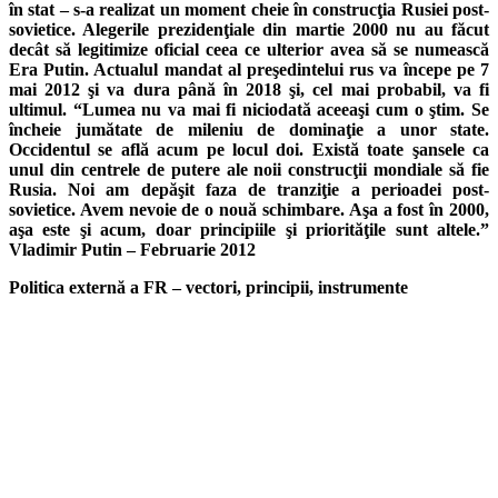
în stat – s-a realizat un moment cheie în construcţia Rusiei post-
sovietice. Alegerile prezidenţiale din martie 2000 nu au făcut
decât să legitimize oficial ceea ce ulterior avea să se numească
Era Putin. Actualul mandat al preşedintelui rus va începe pe 7
mai 2012 şi va dura până în 2018 şi, cel mai probabil, va fi
ultimul. “Lumea nu va mai fi niciodată aceeaşi cum o ştim. Se
încheie jumătate de mileniu de dominaţie a unor state.
Occidentul se află acum pe locul doi. Există toate şansele ca
unul din centrele de putere ale noii construcţii mondiale să fie
Rusia. Noi am depăşit faza de tranziţie a perioadei post-
sovietice. Avem nevoie de o nouă schimbare. Aşa a fost în 2000,
aşa este şi acum, doar principiile şi priorităţile sunt altele.”
Vladimir Putin – Februarie 2012
Politica externă a FR – vectori, principii, instrumente