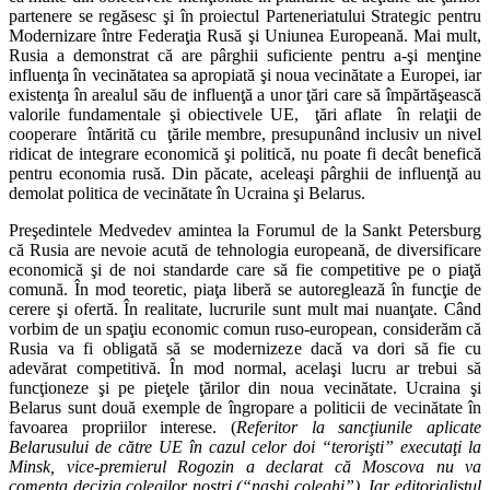
partenere se regăsesc şi în proiectul Parteneriatului Strategic pentru
Modernizare între Federaţia Rusă şi Uniunea Europeană. Mai mult,
Rusia a demonstrat că are pârghii suficiente pentru a-şi menţine
influenţa în vecinătatea sa apropiată şi noua vecinătate a Europei, iar
existenţa în arealul său de influenţă a unor ţări care să împărtăşească
valorile fundamentale şi obiectivele UE, ţări aflate în relaţii de
cooperare întărită cu ţările membre, presupunând inclusiv un nivel
ridicat de integrare economică şi politică, nu poate fi decât benefică
pentru economia rusă. Din păcate, aceleaşi pârghii de influenţă au
demolat politica de vecinătate în Ucraina şi Belarus.
Preşedintele Medvedev amintea la Forumul de la Sankt Petersburg
că Rusia are nevoie acută de tehnologia europeană, de diversificare
economică şi de noi standarde care să fie competitive pe o piaţă
comună. În mod teoretic, piaţa liberă se autoreglează în funcţie de
cerere şi ofertă. În realitate, lucrurile sunt mult mai nuanţate. Când
vorbim de un spaţiu economic comun ruso-european, considerăm că
Rusia va fi obligată să se modernizeze dacă va dori să fie cu
adevărat competitivă. În mod normal, acelaşi lucru ar trebui să
funcţioneze şi pe pieţele ţărilor din noua vecinătate. Ucraina şi
Belarus sunt două exemple de îngropare a politicii de vecinătate în
favoarea propriilor interese. (
Referitor la sancţiunile aplicate
Belarusului de către UE în cazul celor doi “terorişti” executaţi la
Minsk, vice-premierul Rogozin a declarat că Moscova nu va
comenta decizia colegilor noştri
(“nashi coleghi”). Iar editorialistul