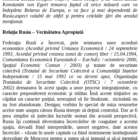
Konstantin von Egert remarca faptul că orice măsură care va
îndepărta Belarus de Europa, o va face şi mai dependentă de
Rusia
,
aspect valabil de altfel şi pentru celelalte ţări din arealul
menţionat.
Relaţia Rusia – Vecinătatea Apropiată
Federaţia Rusă a încercat, prin semnarea unor acorduri
economice
(Acordul privind Uniunea Economică / 24 septembrie
1993, Acordul privind crearea zonei de comerţ liber / 15.04.1994,
Comunitatea Economică Eurasiatică – EurAsEc / octombrie 2000,
Spaţiul Economic Comun / 2003)
şi tratate de securitate
colectivă
(Tratatul de Securitate Colectivă a Comunităţii Statelor
Independente / 15 mai 1992 ce va deveni apoi, Organizaţia
Tratatului de Securitate Colectivă (OTSC) / 7 octombrie
2002)
demararea în acest spaţiu a unor procese integraţioniste, cu
caracter preponderent economic şi militar. Însă aceste iniţiative au
căpătat un caracter parţial, nereuşind să fie finalizate, niciodată nu
au fost abandonate. Desigur, vorbim în special de miza resurselor
acelor state asupra cărora Rusia doreşte să deţină controlul. Dar ar fi
prea simplist să judecăm lucrurile numai din această perspectivă.
Rusia îşi continuă diversitatea încercărilor de coagulare a acestui
spaţiu, dovadă fiind interpretările, uneori negative, date acestor
încercări – văzute în unele capitale ca fiind instrumente instituţionale
dezvoltate de Moscova pentru a putea să-şi impună şi să-şi menţină