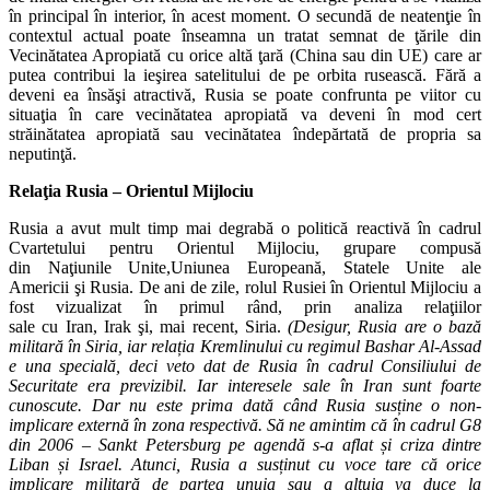
în principal în interior, în acest moment. O secundă de neatenţie în
contextul actual poate înseamna un tratat semnat de ţările din
Vecinătatea Apropiată cu orice altă ţară (China sau din UE) care ar
putea contribui la ieşirea satelitului de pe orbita rusească. Fără a
deveni ea însăşi atractivă, Rusia se poate confrunta pe viitor cu
situaţia în care vecinătatea apropiată va deveni în mod cert
străinătatea apropiată sau vecinătatea îndepărtată de propria sa
neputinţă.
Relaţia Rusia – Orientul Mijlociu
Rusia a avut mult timp mai degrabă o politică reactivă în cadrul
Cvartetului pentru Orientul Mijlociu, grupare compusă
din Naţiunile Unite,Uniunea Europeană, Statele Unite ale
Americii şi Rusia. De ani de zile, rolul Rusiei în Orientul Mijlociu a
fost vizualizat în primul rând, prin analiza relaţiilor
sale cu Iran, Irak şi, mai recent, Siria.
(Desigur, Rusia are o bază
militară în Siria, iar relația Kremlinului cu regimul Bashar Al-Assad
e una specială, deci veto dat de Rusia în cadrul Consiliului de
Securitate era previzibil. Iar interesele sale în Iran sunt foarte
cunoscute. Dar nu este prima dată când Rusia susține o non-
implicare externă în zona respectivă. Să ne amintim că în cadrul G8
din 2006 – Sankt Petersburg pe agendă s-a aflat și criza dintre
Liban și Israel. Atunci, Rusia a susținut cu voce tare că orice
implicare militară de partea unuia sau a altuia va duce la