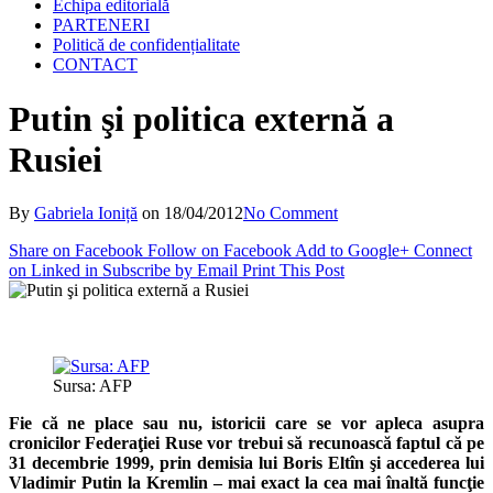
Echipa editorială
PARTENERI
Politică de confidențialitate
CONTACT
Putin şi politica externă a
Rusiei
By
Gabriela Ioniță
on
18/04/2012
No Comment
Share on Facebook
Follow on Facebook
Add to Google+
Connect
on Linked in
Subscribe by Email
Print This Post
Sursa: AFP
Fie că ne place sau nu, istoricii care se vor apleca asupra
cronicilor Federaţiei Ruse vor trebui să recunoască faptul că pe
31 decembrie 1999, prin demisia lui Boris Eltîn şi accederea lui
Vladimir Putin la Kremlin – mai exact la cea mai înaltă funcţie