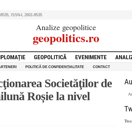
8535, ISSN-L 2601-8535
Analize geopolitice
geopolitics.ro
IPLOMAȚIE
GEOPOLITICĂ
EVENIMENTE
ANALI
ARTENERI
POLITICĂ DE CONFIDENȚIALITATE
CONTACT
ţionarea Societăţilor de
Au
lună Roșie la nivel
A
Tw
Twe