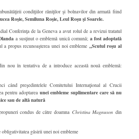
nătăţirii condiţiilor răniţilor şi bolnavilor din armată fiind
ucea Roşie, Semiluna Roşie, Leul Roşu şi Soarele.
dial Conferinţa de la Geneva a avut rolul de a revizui tratatul
Olanda
a fost adoptată
a susţinut o emblemă unică comună;
„Scutul roşu al
lul a propus recunoaşterea unei noi embleme
t din nou în tentativa de a introduce această nouă emblemă:
ci când preşedintelele Comitetului Internaţional al Crucii
unei embleme suplimentare care să nu
ea pentru adoptarea
tnice sau de altă natură
i propuneri condus de către doamna
Christina Magnuson
din
e obligativitatea găsirii unei noi embleme