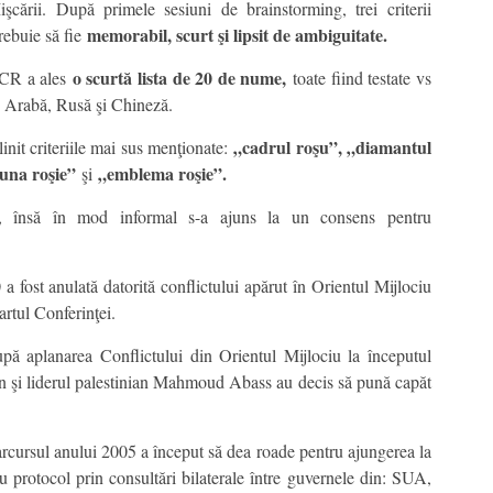
işcării. După primele sesiuni de brainstorming, trei criterii
memorabil, scurt şi lipsit de ambiguitate.
rebuie să fie
o scurtă lista de 20 de nume,
ICR a ales
toate fiind testate vs
ă, Arabă, Rusă şi Chineză.
„cadrul roşu”, „diamantul
init criteriile mai sus menţionate:
duna roşie”
„emblema roşie”.
şi
lă, însă în mod informal s-a ajuns la un consens pentru
 fost anulată datorită conflictului apărut în Orientul Mijlociu
tartul Conferinţei.
după aplanarea Conflictului din Orientul Mijlociu la începutul
n şi liderul palestinian Mahmoud Abass au decis să pună capăt
rcursul anului 2005 a început să dea roade pentru ajungerea la
protocol prin consultări bilaterale între guvernele din: SUA,