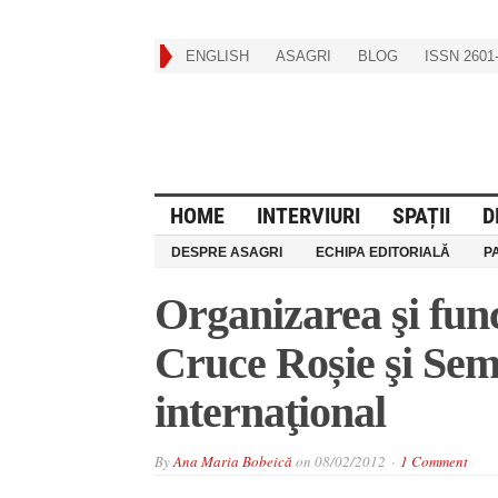
ENGLISH
ASAGRI
BLOG
ISSN 2601-
HOME
INTERVIURI
SPAȚII
D
DESPRE ASAGRI
ECHIPA EDITORIALĂ
P
Organizarea şi func
Cruce Roșie şi Semi
internaţional
By
Ana Maria Bobeică
on
08/02/2012
1 Comment