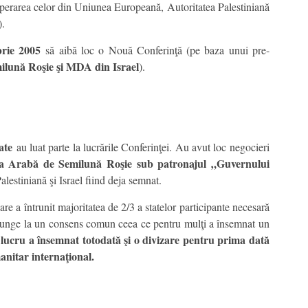
ooperarea celor din Uniunea Europeană, Autoritatea Palestiniană
).
brie 2005
să aibă loc o Nouă Conferinţă (pe baza unui pre-
ilună Roşie şi MDA din Israel
).
ate
au luat parte la lucrările Conferinţei. Au avut loc negocieri
ea Arabă de Semilună Roşie sub patronajul „Guvernului
lestiniană şi Israel fiind deja semnat.
care a întrunit majoritatea de 2/3 a statelor participante necesară
ajunge la un consens comun ceea ce pentru mulţi a însemnat un
 lucru a însemnat totodat
ă şi o divizare pentru prima dată
anitar internaţional.