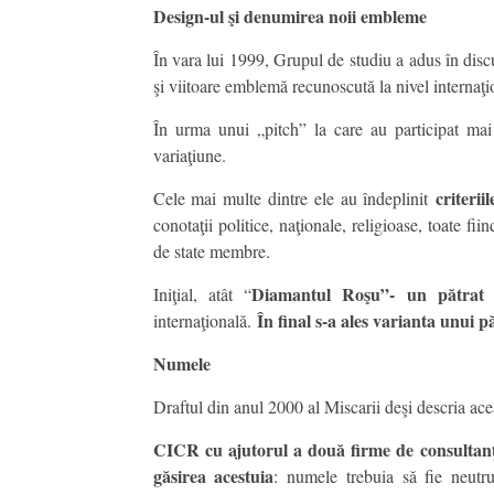
Design-ul şi denumirea noii embleme
În vara lui 1999, Grupul de studiu a adus în dis
şi viitoare emblemă recunoscută la nivel internaţi
În urma unui „pitch” la care au participat mai
variaţiune.
criterii
Cele mai multe dintre ele au îndeplinit
conotaţii politice, naţionale, religioase, toate fii
de state membre.
Diamantul Roşu”-
un pătrat 
Iniţial, atât “
În final s-a ales varianta unui p
internaţională.
Numele
Draftul din anul 2000 al Miscarii deşi descria a
CICR cu ajutorul a două firme de consultanţ
găsirea acestuia
: numele trebuia să fie neutru