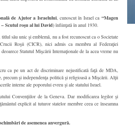
onală de Ajutor a Israelului
“Magen
, cunoscut în Israel ca
 –
Scutul roşu al lui David
) înfiinţată în anul 1930.
 titlul său unic şi emblemă, nu a fost recunoscut ca o Societate
 Crucii Roşii (CICR​​), nici admis ca membru al Federaţiei
 deoarece Statutul Mişcării Internaţionale de la acea vreme nu
ucru ca pe un act de discriminare nejustificată faţă de MDA,
te, precum şi independenţa politică şi religioasă a Mişcării. Alţii
cerile interne ale poporului evreu şi ale statului Israel.
tutului Convenţiilor de la Geneva. Dar modificarea legilor şi
mţământul explicit al tuturor statelor membre ceea ce înseamna
e schimbări de asemenea anvergură.