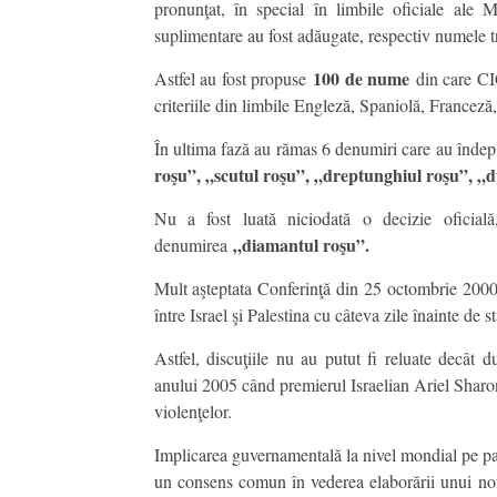
pronunţat, în special în limbile oficiale ale M
suplimentare au fost adăugate, respectiv numele t
100 de nume
Astfel au fost propuse
din care C
criteriile din limbile Engleză, Spaniolă, Francez
În ultima fază au rămas 6 denumiri care au îndepl
roşu”, „scutul roşu”, „dreptunghiul roşu”, „
Nu a fost luată niciodată o decizie oficia
„diamantul roşu”.
denumirea
Mult aşteptata Conferinţă din 25 octombrie 2000 a
între Israel şi Palestina cu câteva zile înainte de s
Astfel, discuţiile nu au putut fi reluate decât 
anului 2005 când premierul Israelian Ariel Sharo
violenţelor.
Implicarea guvernamentală la nivel mondial pe pa
un consens comun în vederea elaborării unui nou 