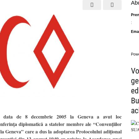
Abo
Pre
:
Emai
Pow
Vo
ge
ed
Bu
ac
 data de 8 decembrie 2005 la Geneva a avut loc
nferinţa diplomatică a statelor membre ale “Convenţiilor
 la Geneva” care a dus la adoptarea Protocolului adiţional
nvenţiei din 12 august 1949 cu privire la Acordarea unei