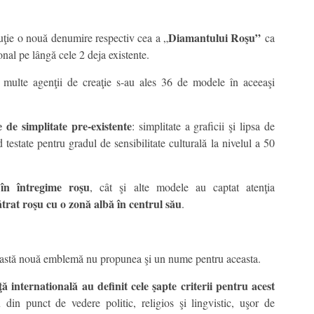
Diamantului Roşu”
cuţie o nouă denumire respectiv cea a „
ca
onal pe lângă cele 2 deja existente.
 multe agenţii de creaţie s-au ales 36 de modele în aceeaşi
le de simplitate pre-existente
: simplitate a graficii şi lipsa de
nd testate pentru gradul de sensibilitate culturală la nivelul a 50
în întregime roşu
, cât şi alte modele au captat atenţia
ătrat roşu cu o zonă albă în centrul său
.
ceastă nouă emblemă nu propunea şi un nume pentru aceasta.
ă internatională
au definit cele şapte criterii pentru acest
 din punct de vedere politic, religios şi lingvistic, uşor de