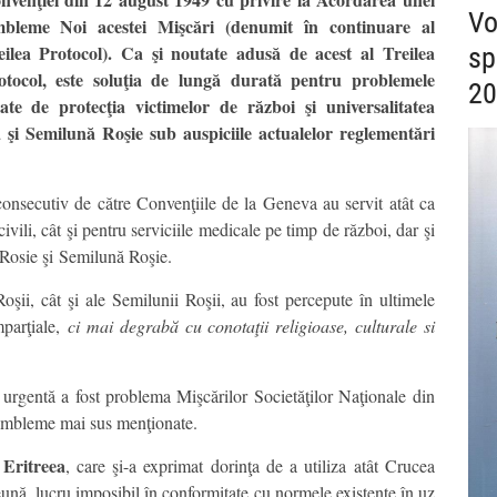
Vo
bleme Noi acestei Mişcări (denumit în continuare al
eilea Protocol). Ca şi noutate adusă de acest al Treilea
sp
otocol, este soluţia de lungă durată pentru problemele
20
gate de protecţia victimelor de război şi universalitatea
 şi Semilună Roşie sub auspiciile actualelor reglementări
nsecutiv de către Convenţiile de la Geneva au servit atât ca
ivili, cât şi pentru serviciile medicale pe timp de război, dar şi
 Rosie şi Semilună Roşie.
şii, cât şi ale Semilunii Roşii, au fost percepute în ultimele
parţiale,
ci mai degrabă cu conotaţii religioase, culturale si
urgentă a fost problema Mişcărilor Societăţilor Naţionale din
ă embleme mai sus menţionate.
i Eritreea
, care şi-a exprimat dorinţa de a utiliza atât Crucea
ună, lucru imposibil în conformitate cu normele existente în uz