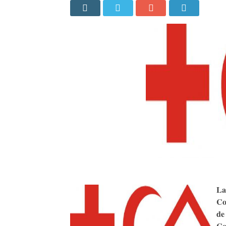
La
Co
de
Co