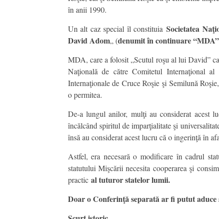
în anii 1990.
Societatea Naţi
Un alt caz special îl constituia
David Adom
denumit în continuare “MDA”
„ (
MDA, care a folosit „Scutul roşu al lui David” ca
Naţională de către Comitetul Internaţional al
Internaţionale de Cruce Roşie şi Semilună Roşie,
o permitea.
De-a lungul anilor, mulţi au considerat acest l
încălcând spiritul de imparţialitate şi universalita
însă au considerat acest lucru că o ingerinţă în afa
Astfel, era necesară o modificare în cadrul sta
statutului Mişcării necesita cooperarea şi consi
al tuturor statelor lumii.
practic
Doar o Conferinţă separată ar fi putut aduc
Scurt istoric