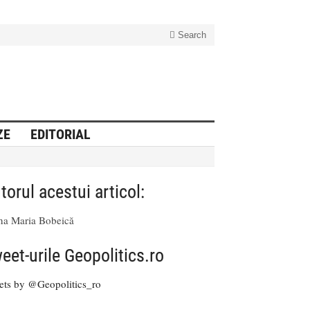
Search
ZE
EDITORIAL
torul acestui articol:
na Maria Bobeică
eet-urile Geopolitics.ro
ets by @Geopolitics_ro