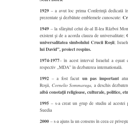
1929
– a avut loc prima Conferinţă dedicată îmbu
Cr
prezentate şi dezbătute emblemele cunoscute:
1949
– la sfârşitul celui de-al II-lea Război Mon
existent şi de a acorda clauza de universalitate;
universalitatea simbolului Crucii Roşii
; Israe
lui David”, proiect respins.
1974-1977
– în acest interval Israelul a eşua
respectiv „MDA” în dezbaterea internatională.
1992
un pas important
– a fost facut
atun
Roşii,
Cornelio Sommaruga,
a deschis dezbater
aibă conotaţii religioase, culturale, politice, e
1995
– s-a creat un grup de studiu al aceste
Suedia
2000
– s-a ajuns la un consens în ceea ce priveşt