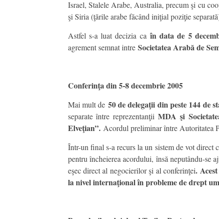
Israel, Stalele Arabe, Australia, precum şi cu c
şi Siria (ţările arabe făcând iniţial poziţie separată
în data de 5 decem
Astfel s-a luat decizia ca
Societatea Arabă de Sem
agrement semnat intre
Conferinţa din 5-8 decembrie 2005
50 de delegaţii din peste 144 de st
Mai mult de
MDA şi
Societat
separate între reprezentanţii
Elveţian”.
Acordul preliminar între Autoritatea Pa
Într-un final s-a recurs la un sistem de vot direct 
pentru încheierea acordului, însă neputându-se 
. Acest
eşec direct al negocierilor şi al conferinţei
la nivel internaţional în probleme de drept um