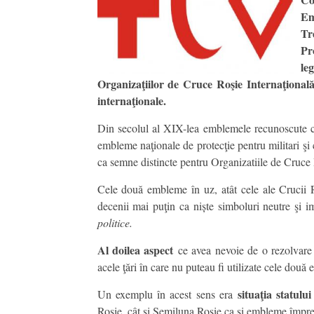
Em
Tr
Pr
le
Organizaţiilor de Cruce Roşie Internaţională
internaţionale.
Din secolul al XIX-lea emblemele recunoscute co
embleme naţionale de protecţie pentru militari şi c
ca semne distincte pentru Organizatiile de Cruce
Cele două embleme în uz, atât cele ale Crucii Ro
decenii mai puţin ca niște simboluri neutre şi im
politice.
Al doilea aspect
ce avea nevoie de o rezolvare 
acele ţări în care nu puteau fi utilizate cele dou
situaţia statulu
Un exemplu în acest sens era
Roşie, cât şi Semiluna Roşie ca şi embleme împre