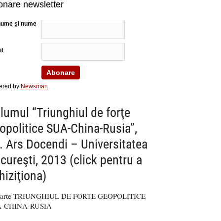
nare newsletter
nume şi nume
l
:
ered by
Newsman
lumul “Triunghiul de forţe
opolitice SUA-China-Rusia”,
. Ars Docendi – Universitatea
cureşti, 2013 (click pentru a
hiziţiona)