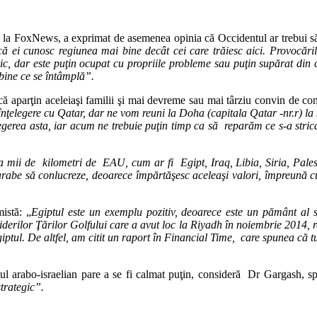
e la FoxNews, a exprimat de asemenea opinia că Occidentul ar trebui să 
 ei cunosc regiunea mai bine decât cei care trăiesc aici. Provocăril
oric, dar este puţin ocupat cu propriile probleme sau puţin supărat din
i bine ce se întâmplă”.
imt că aparţin aceleiaşi familii şi mai devreme sau mai târziu convin de
ţelegere cu Qatar, dar ne vom reuni la Doha (capitala Qatar -nr.r) la 
legerea asta, iar acum ne trebuie puţin timp ca să reparăm ce s-a stric
va mii de kilometri de EAU, cum ar fi Egipt, Iraq, Libia, Siria, Pale
 arabe să conlucreze, deoarece împărtăşesc aceleaşi valori, împreună c
istă: „
Egiptul este un exemplu pozitiv, deoarece este un pământ al stab
iderilor Ţărilor Golfului care a avut loc la Riyadh în noiembrie 2014, 
giptul. De altfel, am citit un raport în Financial Time, care spunea că tu
ictul arabo-israelian pare a se fi calmat puţin, consideră Dr Gargash,
strategic”.