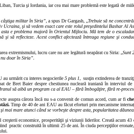
în Liban, Turcia şi Iordania, iar cea mai mare problemă este legată de miil
âştiga militar în Siria”
, a spus Dr Gargash, „
Trebuie să ne concentrăm
lusiv Ucraina, şi să vedem exact care este rolul preşedintelui Bashar Al 
 şi asta e problema majoră în Orientul Mijlociu. Mă tem de o escaladare
şi să reflecteze. Acest conflict afectează întreaga regiune şi conduc
darea extremismului, lucru care nu are legătură neapărat cu Siria: „
Sunt 2
, nu doar în Siria”.
 au urmărit cu interes negocierile
5 plus 1
, susţin extinderea de tranzi
at de Bret Baier despre chestiunea nucleară iraniană în interviul d
ranul să aibă un program ca al EAU – fără îmbogăţire, fără re-procesa
specte asupra cărora încă nu s-a convenit de comun acord, cum ar fi
che
tăzi.
Timp de 40 de ani EAU au făcut eforturi prin mecanisme internaţio
şi mai mare atunci când se vorbeşte despre asta, popularitatea dăuneaz
creşterii economice, prosperităţii şi viziunii liderilor. Creată acum 43 
fiind practic construită în ultimii 25 de ani. În ciuda percepţiilor erona
ului.