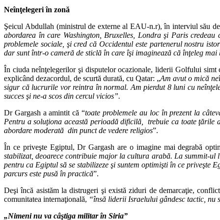
Neînţelegeri în zonă
Şeicul Abdullah (ministrul de externe al EAU-n.r), în interviul său d
abordarea în care Washington, Bruxelles, Londra şi Paris credeau că
problemele sociale, şi cred că Occidentul este partenerul nostru ist
dar sunt într-o cameră de sticlă în care îşi imaginează că înţeleg ma
În ciuda neînţelegerilor şi disputelor ocazionale, liderii Golfului s
explicând dezacordul, de scurtă durată, cu Qatar: „
Am avut o mică neîn
sigur că lucrurile vor reintra în normal. Am pierdut 8 luni cu neînţe
succes şi ne-a scos din cercul vicios”.
Dr Gargash a amintit că “
toate problemele au loc în prezent la câte
Pentru a soluţiona această perioadă dificilă, trebuie ca toate ţările
abordare moderată din punct de vedere religios
”.
În ce priveşte Egiptul, Dr Gargash are o imagine mai degrabă optim
stabilizat, deoarece contribuie major la cultura arabă. La summit-ul l
pentru ca Egiptul să se stabilizeze şi suntem optimişti în ce priveşte E
parcurs este pusă în practică
”.
Deşi încă asistăm la distrugeri şi există ziduri de demarcaţie, confl
comunitatea internaţională,
“însă liderii Israelului gândesc tactic, nu 
„Nimeni nu va câştiga militar în Siria”