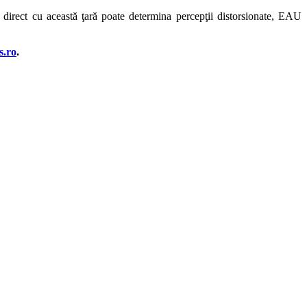
 direct cu această ţară poate determina percepţii distorsionate, EAU
s.ro
.