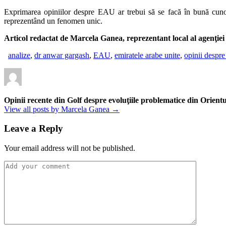
Exprimarea opiniilor despre EAU ar trebui să se facă în bună cunoşt
reprezentând un fenomen unic.
Articol redactat de Marcela Ganea, reprezentant local al agenţie
analize
,
dr anwar gargash
,
EAU
,
emiratele arabe unite
,
opinii despre
Opinii recente din Golf despre evoluţiile problematice din Orientu
View all posts by Marcela Ganea →
Leave a Reply
Your email address will not be published.