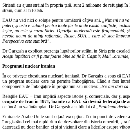
Sirienii au ajuns străini în propria ţară, sunt 2 milioane de refugiaţi 
străin, cum ar fi Fatah.
EAU nu văd nici o soluţie pentru următorii câţiva ani.
„Nimeni nu va c
puteri, şi asta e valabil pentru toate ţările unde există conflicte, inc
ieşire, nu este şi cazul Siriei. Opoziţia moderată este fragmentată,
nevoie acum de minţi raţionale, Rusia, SUA… care să stea împreună 
Perspectiva este sumbră”
.
Dr Gargash a explicat prezenţa luptătorilor străini în Siria prin escala
Aceşti luptători ar fi putut foarte bine să fie în Caşmir, Mali ..oriunde
Programul nuclear iranian
În ce priveşte chestiunea nucleară iraniană, Dr Gargahs a spus că EAU
un program nuclear care nu permite îmbogăţirea. Când a fost întreb
componentă de îmbogăţire în programul său nuclear: „
Ne-am dori ca I
Relaţiile EAU – Iran implică aspecte istorie şi comerciale, dar şi a
ocupate de Iran în 1971, înainte ca EAU să devină federaţia de as
ce încă nu s-a întâmplat. Dr Gargash a subliniat că „
Problema devine 
Emiratele Arabe Unite sunt o ţară excepţională din punct de vedere al 
înregistrând cel mai rapid ritm de dezvoltare din istoria omenirii, ţara 
datorează nu doar banilor, ci şi şi viziunii clare a liderilor asupra viitor