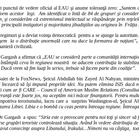
t punctul de vedere oficial al EAU şi anume toleranţă zero: „
Suntem c
onform acestor legi. Am identificat o listă de 84 de grupuri şi considerăm
, şi considerăm că extremismul intelectual se răspândeşte prin reţelele
principalii instigatori şi majoritatea jihadiştilor au originea în Frăţi
regimuri şi a deviat voinţa democratică pentru a se ajunge la autoritate.
gem la o distribuţie anormală care nu duce la formarea de naţiuni”
,
anieră civilizată.
 Gargash a afirmat că „
EAU se consideră parte a comunităţii internaţio
 întâmplă ceva în regiunea noastră ne aducem contribuţia la stabiliza
 Dacă vrem să fim luaţi în serios, trebuie să facem parte din coaliţie”.
et Baier de la FoxNews, Şeicul Abdullah bin Zayed Al Nahyan, ministr
 încearcă să îşi impună propriile idei. Nu putem elimina ISIS dacă nu
zaţii cum ar fi CARE – Council of American Muslim Relations (Consili
anţă este foarte jos, nu aceptăm nici măcar finanţatorii. Pentru multe
potriva terorismului, lucru care a surprins Washington-ul, Şeicul Ab
ilizarea Libiei. Libia e o bombă cu ceas pentru întreaga regiune. Întreag
e Dr Gargash a spus:
“Siria este o provocare pentru noi toţi şi sincer să
se grupări teroriste controlează situaţia. Având în vedere distribuţia d
avut consecinţe asupra Libanului, Irakului…Nimeni nu va câştiga, toată 