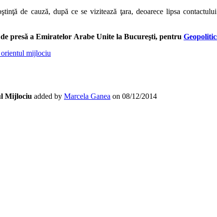
inţă de cauză, după ce se vizitează ţara, deoarece lipsa contactului
i de presă a Emiratelor Arabe Unite la Bucureşti, pentru
Geopolitic
 orientul mijlociu
l Mijlociu
added by
Marcela Ganea
on
08/12/2014