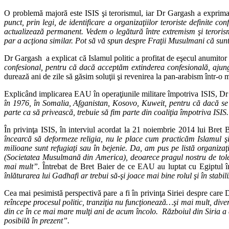
O problemă majoră este ISIS şi terorismul, iar Dr Gargash a exprima
punct, prin legi, de identificare a organizaţiilor teroriste definite c
actualizează permanent. Vedem o legătură între extremism şi terorism
par a acţiona similar. Pot să vă spun despre Fraţii Musulmani că sunt 
Dr Gargash a explicat că Islamul politic a profitat de eşecul anumitor 
confesional, pentru că dacă acceptăm extinderea confesională, ajun
durează ani de zile să găsim soluţii şi revenirea la pan-arabism într-o m
Explicând implicarea EAU în operaţiunile militare împotriva ISIS, Dr
în 1976, în Somalia, Afganistan, Kosovo, Kuweit, pentru că dacă se
parte ca să privească, trebuie să fim parte din coaliţia împotriva ISIS.
În privinţa ISIS, în interviul acordat la 21 noiembrie 2014 lui Br
încearcă să deformeze religia, nu le place cum practicăm Islamul şi
milioane sunt refugiaţi sau în bejenie. Da, am pus pe listă organi
(Societatea Musulmană din America), deoarece pragul nostru de toler
mai mult”.
Întrebat de Bret Baier de ce EAU au luptat cu Egiptul îm
înlăturarea lui Gadhafi ar trebui să-şi joace mai bine rolul şi în stab
Cea mai pesimistă perspectivă pare a fi în privinţa Siriei despre car
reîncepe procesul politic, tranziţia nu funcţionează…şi mai mult, diver
din ce în ce mai mare mulţi ani de acum încolo. Războiul din Siria a 
posibilă în prezent”.