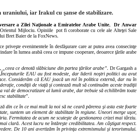
 uraniului, iar Irakul cu şanse de stabilizare.
versare a Zilei Naţionale a Emiratelor Arabe Unite
,
Dr Anwar
 Orientul Mijlociu. Opiniile pot fi coroborate cu cele ale Alteţei Sale
lui Bret Baier de la FoxNews.
n ce priveşte evenimentele în desfăşurare care ar putea avea consecinţe
scindare în lumea arabă ceea ce impune cooperare, deoarece ţările arabe
h,
„ceea ce denotă slăbiciune din partea ţărilor arabe”.
Dr Gargash a
„
Începuturile EAU au fost modeste, dar liderii noştri politici au avut
 pace. Considerăm că EAU joacă un rol în politica externă, dar nu în
eraţie, condiţii de viaţă şi contează mult să continuăm aceste tradiţii
ilea val de democratizare al lumii arabe, dar trebuie să echilibrăm toate
sc stabilitate
”.
ză din ce în ce mai mult la noi să ne ceară părerea şi asta este foarte
tate, suntem un element de stabilitate în regiune. Uneori merge uşor,
iria. Fermitatea de acum ne scuteşte de gestionarea crizei mai târziu.
ai clară. Acest lucru ne întăreşte credibilitatea. Am câştigat respect.
edere. De 10 ani avertizăm în privinţa extremismului şi terorismului.