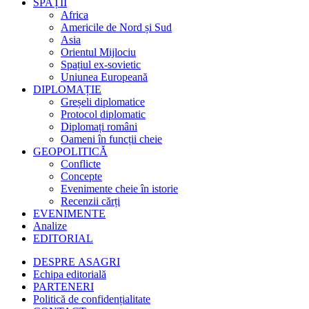
SPAȚII
Africa
Americile de Nord și Sud
Asia
Orientul Mijlociu
Spațiul ex-sovietic
Uniunea Europeană
DIPLOMAȚIE
Greșeli diplomatice
Protocol diplomatic
Diplomați români
Oameni în funcții cheie
GEOPOLITICĂ
Conflicte
Concepte
Evenimente cheie în istorie
Recenzii cărți
EVENIMENTE
Analize
EDITORIAL
DESPRE ASAGRI
Echipa editorială
PARTENERI
Politică de confidențialitate