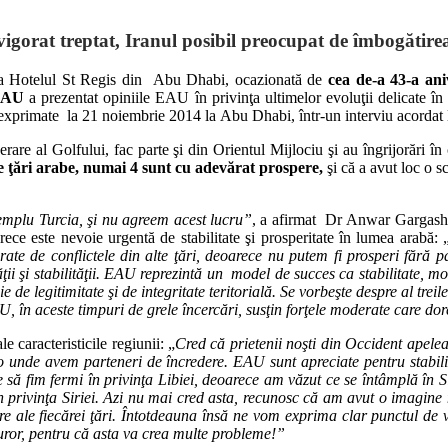
evigorat treptat, Iranul posibil preocupat de îmbogătirea
4, la Hotelul St Regis din Abu Dhabi, ocazionată de
cea de-a 43-a ani
l EAU
a prezentat opiniile EAU în privinţa ultimelor evoluţii delicate în
xprimate la 21 noiembrie 2014 la Abu Dhabi, într-un interviu acordat 
rare al Golfului, fac parte şi din Orientul Mijlociu şi au îngrijorări î
de ţări arabe, numai 4 sunt cu adevărat prospere,
şi că a avut loc o 
xemplu Turcia, şi nu agreem acest lucru”
, a afirmat Dr Anwar Gargas
ece este nevoie urgentă de stabilitate şi prosperitate în lumea arabă: 
rate de conflictele din alte ţări, deoarece nu putem fi prosperi fără
ii şi stabilităţii. EAU reprezintă un model de succes ca stabilitate, mod
 de legitimitate şi de integritate teritorială. Se vorbeşte despre al tre
U, în aceste timpuri de grele încercări, susţin forţele moderate care dore
 caracteristicile regiunii: „
Cred că prietenii noşti din Occident apelea
olo unde avem parteneri de încredere. EAU sunt apreciate pentru stabili
 să fim fermi în privinţa Libiei, deoarece am văzut ce se întâmplă în S
n privinţa Siriei. Azi nu mai cred asta, recunosc că am avut o imagine m
re ale fiecărei ţări. Întotdeauna însă ne vom exprima clar punctul de v
uror, pentru că asta va crea multe probleme!”