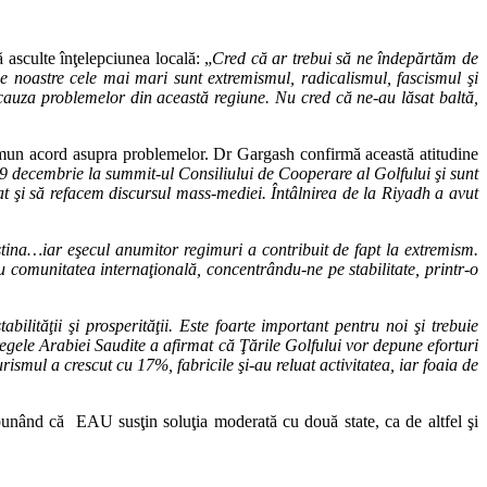
asculte înţelepciunea locală: „
Cred că ar trebui să ne îndepărtăm de
e noastre cele mai mari sunt extremismul, radicalismul, fascismul şi
 cauza problemelor din această regiune. Nu cred că ne-au lăsat baltă,
 comun acord asupra problemelor. Dr Gargash confirmă această atitudine
9 decembrie la summit-ul Consiliului de Cooperare al Golfului şi sunt
at şi să refacem discursul mass-mediei. Întâlnirea de la Riyadh a avut
stina…iar eşecul anumitor regimuri a contribuit de fapt la extremism.
u comunitatea internaţională, concentrându-ne pe stabilitate, printr-o
ilităţii şi prosperităţii. Este foarte important pentru noi şi trebuie
regele Arabiei Saudite a afirmat că Ţările Golfului vor depune eforturi
rismul a crescut cu 17%, fabricile şi-au reluat activitatea, iar foaia de
 spunând că EAU susţin soluţia moderată cu două state, ca de altfel şi