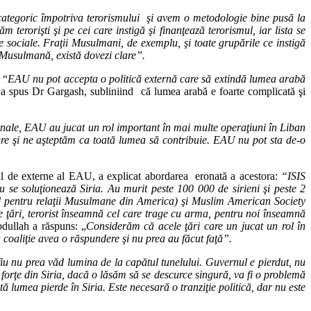
ategoric împotriva terorismului şi avem o metodologie bine pusă la
 terorişti şi pe cei care instigă şi finanţează terorismul, iar lista se
 sociale. Fraţii Musulmani, de exemplu, şi toate grupările ce instigă
a Musulmană, există dovezi clare”.
 “
EAU nu pot accepta o politică externă care să extindă lumea arabă
a spus Dr Gargash, subliniind că lumea arabă e foarte complicată şi
nale, EAU au jucat un rol important în mai multe operaţiuni în Liban
re şi ne aşteptăm ca toată lumea să contribuie. EAU nu pot sta de-o
ul de externe al EAU, a explicat abordarea eronată a acestora:
“ISIS
 se soluţionează Siria. Au murit peste 100 000 de sirieni şi peste 2
ul pentru relaţii Musulmane din America) şi Muslim American Society
 ţări, terorist înseamnă cel care trage cu arma, pentru noi înseamnă
dullah a răspuns: „
Considerăm că acele ţări care un jucat un rol în
a coaliţie avea o răspundere şi nu prea au făcut faţă”.
 fiu nu prea văd lumina de la capătul tunelului. Guvernul e pierdut, nu
e forţe din Siria, dacă o lăsăm să se descurce singură, va fi o problemă
lumea pierde în Siria. Este necesară o tranziţie politică, dar nu este