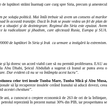
e de luptători străini înarmaţi care curg spre Siria, precum şi amestecul
 pe soluţia politică. Mai întâi trebuie să avem un consens al marilor
Assad în această tranziţie. Dacă în Irak se poate vedea un fel de plan de
 a situaţiei şi de dezintegrare. Regimul din Siria este epuizat. Avem
e la radicalizare şi jihadism, care afectează Rusia, Europa şi SUA.
0000 de luptători în Siria şi Irak ca urmare a instigării la extremism.
ţie şi îşi doresc un acord viabil care să nu permită proliferarea. EAU au
e la Abu Dhabi, Şeicul Abdullah a sugerat că Iranul ar putea avea o
re. Dar evident că nu se va întâmpla acest lucru”.
stiunea celor trei insule Tunba Mare, Tunba Mică şi Abu Musa,
nale să îşi recupereze insulele cerând Iranului să aducă dovezi, ceea
ă acestei chestiuni”.
de ani, a cunoscut o creştere economică de 263 de ori de la înfiinţare,
te, petrolul reprezintă în prezent numai 30% din PIB, iar prosperitatea se