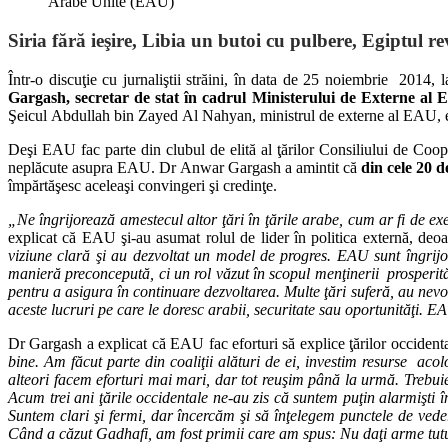
Arabe Unite (EAU)
Siria fără ieşire, Libia un butoi cu pulbere, Egiptul r
Într-o discuţie cu jurnaliştii străini, în data de 25 noiembrie 201
Gargash, secretar de stat în cadrul Ministerului de Externe a
Şeicul Abdullah bin Zayed Al Nahyan, ministrul de externe al EAU, e
Deşi EAU fac parte din clubul de elită al ţărilor Consiliului de Coope
neplăcute asupra EAU. Dr Anwar Gargash a amintit că
din cele 20 
împărtăşesc aceleaşi convingeri şi credinţe.
„Ne îngrijorează amestecul altor ţări în ţările arabe, cum ar fi de e
explicat că EAU şi-au asumat rolul de lider în politica externă, deoar
viziune clară şi au dezvoltat un model de progres. EAU sunt îngrijo
manieră preconcepută, ci un rol văzut în scopul menţinerii prosperităţ
pentru a asigura în continuare dezvoltarea. Multe ţări suferă, au nevoie
aceste lucruri pe care le doresc arabii, securitate sau oportunităţi. EA
Dr Gargash a explicat că EAU fac eforturi să explice ţărilor occidentale
bine. Am făcut parte din coaliţii alături de ei, investim resurse ac
alteori facem eforturi mai mari, dar tot reuşim până la urmă. Trebuie
Acum trei ani ţările occidentale ne-au zis că suntem puţin alarmişti î
Suntem clari şi fermi, dar încercăm şi să înţelegem punctele de vede
Când a căzut Gadhafi, am fost primii care am spus: Nu daţi arme tut