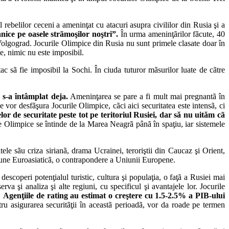
 rebelilor ceceni a ameninţat cu atacuri asupra civililor din Rusia şi a
nice pe oasele strãmoşilor noştri”.
În urma ameninţãrilor fãcute, 40
Volgograd. Jocurile Olimpice din Rusia nu sunt primele clasate doar în
e, nimic nu este imposibil.
ac sã fie imposibil la Sochi. În ciuda tuturor mãsurilor luate de cãtre
m s-a întâmplat deja.
Ameninţarea se pare a fi mult mai pregnantã în
vor desfãşura Jocurile Olimpice, cãci aici securitatea este intensã, ci
lor de securitate peste tot pe teritoriul Rusiei, dar să nu uităm cã
 Olimpice se întinde de la Marea Neagrã pânã în spaţiu, iar sistemele
ele sãu criza sirianã, drama Ucrainei, teroriştii din Caucaz şi Orient,
Uniune Euroasiaticã, o contrapondere a Uniunii Europene.
escoperi potenţialul turistic, cultura şi populaţia, o faţã a Rusiei mai
va şi analiza şi alte regiuni, cu specificul şi avantajele lor. Jocurile
.
Agenţiile de rating au estimat o creştere cu 1.5-2.5% a PIB-ului
tru asigurarea securitãţii în aceastã perioadã, vor da roade pe termen