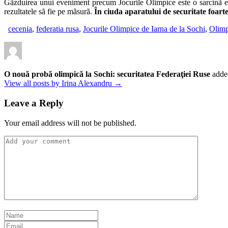
Gãzduirea unui eveniment precum Jocurile Olimpice este o sarcinã ext
rezultatele sã fie pe mãsurã.
În ciuda aparatului de securitate foarte
cecenia
,
federatia rusa
,
Jocurile Olimpice de Iarna de la Sochi
,
Olimp
O nouă probă olimpică la Sochi: securitatea Federaţiei Ruse
adde
View all posts by Irina Alexandru →
Leave a Reply
Your email address will not be published.