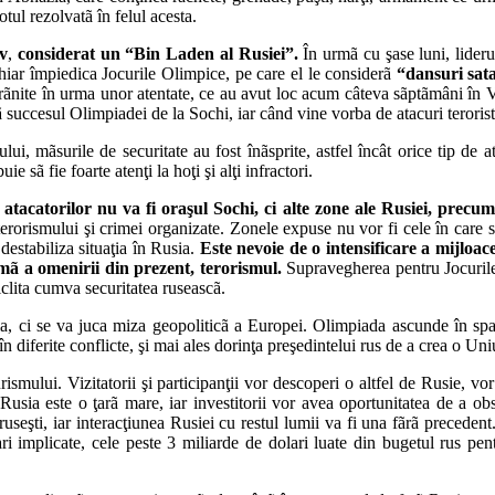
tul rezolvatã în felul acesta.
v
,
considerat un “Bin Laden al Rusiei”.
În urmã cu şase luni, liderul
 chiar împiedica Jocurile Olimpice, pe care el le considerã
“dansuri sata
 rãnite în urma unor atentate, ce au avut loc acum câteva sãptãmâni în 
ã succesul Olimpiadei de la Sochi, iar când vine vorba de atacuri terorist
i, mãsurile de securitate au fost înãsprite, astfel încât orice tip de at
e sã fie foarte atenţi la hoţi şi alţi infractori.
a atacatorilor nu va fi oraşul Sochi, ci alte zone ale Rusiei, precu
rorismului şi crimei organizate. Zonele expuse nu vor fi cele în care se 
 destabiliza situaţia în Rusia.
Este nevoie de o intensificare a mijloace
ã a omenirii din prezent, terorismul.
Supravegherea pentru Jocurile
iclita cumva securitatea ruseascã.
ia, ci se va juca miza geopoliticã a Europei. Olimpiada ascunde în spat
n diferite conflicte, şi mai ales dorinţa preşedintelui rus de a crea o 
mului. Vizitatorii şi participanţii vor descoperi o altfel de Rusie, vor d
usia este o ţarã mare, iar investitorii vor avea oportunitatea de a obser
seşti, iar interacţiunea Rusiei cu restul lumii va fi una fãrã precedent
i implicate, cele peste 3 miliarde de dolari luate din bugetul rus pen