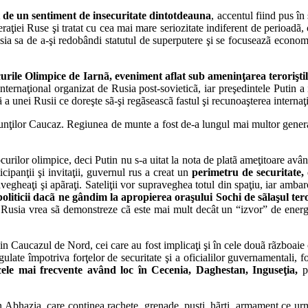
it de un sentiment de insecuritate dintotdeauna
, accentul fiind pus î
ţiei Ruse şi tratat cu cea mai mare seriozitate indiferent de perioadã, 
ia sa de a-şi redobândi statutul de superputere şi se focuseazã economi
urile Olimpice de Iarnã, eveniment aflat sub ameninţarea teroriştilor
ernaţional organizat de Rusia post-sovieticã, iar preşedintele Putin a in
ã a unei Rusii ce doreşte sã-şi regãseascã fastul şi recunoaşterea internaţ
unţilor Caucaz. Regiunea de munte a fost de-a lungul mai multor generaţi
curilor olimpice, deci Putin nu s-a uitat la nota de platã ameţitoare avân
cipanţii şi invitaţii, guvernul rus a creat un
perimetru de securitate,
ravegheaţi şi apãraţi. Sateliţii vor supraveghea totul din spaţiu, iar amba
opoliticii dacã ne gândim la apropierea oraşului Sochi de sãlaşul ter
Rusia vrea sã demonstreze cã este mai mult decât un “izvor” de energie
i din Caucazul de Nord, cei care au fost implicaţi şi în cele douã rãzboai
ate împotriva forţelor de securitate şi a oficialilor guvernamentali, folo
cele mai frecvente având loc în Cecenia, Daghestan, Inguseţia,
pr
 Abhazia, care conţinea rachete, grenade, puşti, hãrţi, armament ce urma 