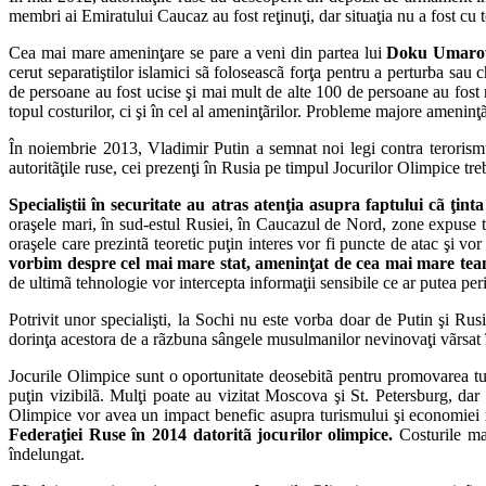
membri ai Emiratului Caucaz au fost reţinuţi, dar situaţia nu a fost cu to
Cea mai mare ameninţare se pare a veni din partea lui
Doku Umaro
cerut separatiştilor islamici sã foloseascã forţa pentru a perturba sau
de persoane au fost ucise şi mai mult de alte 100 de persoane au fost
topul costurilor, ci şi în cel al ameninţãrilor. Probleme majore ameninţ
În noiembrie 2013, Vladimir Putin a semnat noi legi contra terorismulu
autoritãţile ruse, cei prezenţi în Rusia pe timpul Jocurilor Olimpice trebui
Specialiştii în securitate au atras atenţia asupra faptului cã ţint
oraşele mari, în sud-estul Rusiei, în Caucazul de Nord, zone expuse te
oraşele care prezintã teoretic puţin interes vor fi puncte de atac şi vor
vorbim despre cel mai mare stat, ameninţat de cea mai mare team
de ultimã tehnologie vor intercepta informaţii sensibile ce ar putea per
Potrivit unor specialişti, la Sochi nu este vorba doar de Putin şi Rus
dorinţa acestora de a rãzbuna sângele musulmanilor nevinovaţi vãrsat î
Jocurile Olimpice sunt o oportunitate deosebitã pentru promovarea turis
puţin vizibilã. Mulţi poate au vizitat Moscova şi St. Petersburg, dar R
Olimpice vor avea un impact benefic asupra turismului şi economiei ru
Federaţiei Ruse în 2014 datoritã jocurilor olimpice.
Costurile mar
îndelungat.