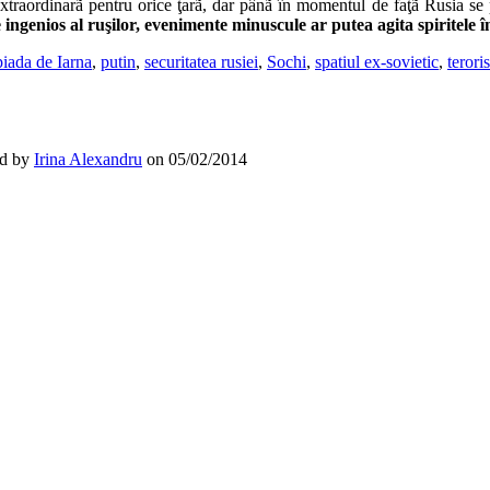
raordinarã pentru orice ţarã, dar pânã în momentul de faţã Rusia se pa
 ingenios al ruşilor, evenimente minuscule ar putea agita spiritele î
iada de Iarna
,
putin
,
securitatea rusiei
,
Sochi
,
spatiul ex-sovietic
,
terori
d by
Irina Alexandru
on
05/02/2014