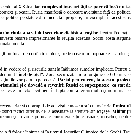
n secolul al XX-lea, iar
complexul insecuritãţii se pare cã încã nu i-a
context şi ocazii. Rusia manifestã o oarecare aversiune faţã de politica
c, politic, pe statele din imediata apropiere, un exemplu în acest sens
 în ciuda aparatului securitar dichisit al ruşilor.
Pentru Federaţia
vestit resurse impresionante în reuşita acestuia. Sochi, fosta staţiune
ionalã ineditã.
i un focar de conflicte etnice şi religioase între popoarele islamice şi
d în vedere cã şi riscurile sunt la înãlţimea sumelor implicate. Pentru a
denumit
“inel de oţel”
. Zona securizatã are o lungime de 60 km şi o
rcaţiunile vor patrula pe coastã.
Pariul pentru reuşita acestui proiect
orismului, şi o dovadã a revenirii Rusiei ca superputere, ca stat de
, este un actor pertinent în lupta contra terorismului şi nu numai, o
e cecene, dar şi cu grupul de activişti cunoscut sub numele de
Emiratul
sind tactici diferite, de la asasinate la atentate sinucigaşe.
Militanţii
ecum şi în zone populate considerate ţinte uşoare, moschei, centre
a fi folosit înaintea şi în timpul Jocurilor Olimpice de la Sochi. Trei