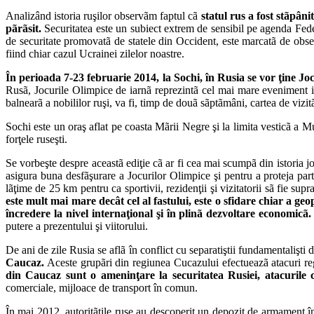
Analizând istoria ruşilor observãm faptul cã
statul rus a fost stãpân
pãrãsit.
Securitatea este un subiect extrem de sensibil pe agenda Federa
de securitate promovatã de statele din Occident, este marcatã de obses
fiind chiar cazul Ucrainei zilelor noastre.
În perioada 7-23 februarie 2014, la Sochi, în Rusia se vor ţine Joc
Rusã, Jocurile Olimpice de iarnã reprezintã cel mai mare eveniment int
balnearã a nobililor ruşi, va fi, timp de douã sãptãmâni, cartea de vizit
Sochi este un oraş aflat pe coasta Mãrii Negre şi la limita vesticã a M
forţele ruseşti.
Se vorbeşte despre aceastã ediţie cã ar fi cea mai scumpã din istoria jo
asigura buna desfãşurare a Jocurilor Olimpice şi pentru a proteja parti
lãţime de 25 km pentru ca sportivii, rezidenţii şi vizitatorii sã fie sup
este mult mai mare decât cel al fastului, este o sfidare chiar a ge
încredere la nivel internaţional şi în plinã dezvoltare economicã.
putere a prezentului şi viitorului.
De ani de zile Rusia se aflã în conflict cu separatiştii fundamentalişt
Caucaz.
Aceste grupãri din regiunea Cucazului efectueazã atacuri regul
din Caucaz sunt o ameninţare la securitatea Rusiei, atacurile 
comerciale, mijloace de transport în comun.
În mai 2012, autoritãţile ruse au descoperit un depozit de armament în