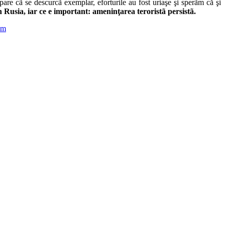
re cã se descurcã exemplar, eforturile au fost uriaşe şi sperãm că şi
n Rusia, iar ce e important: ameninţarea teroristã persistã.
sm