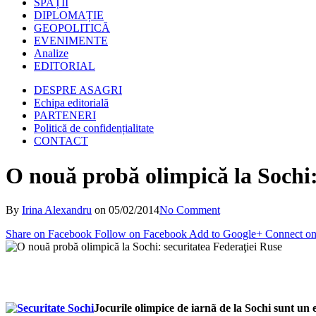
SPAȚII
DIPLOMAȚIE
GEOPOLITICĂ
EVENIMENTE
Analize
EDITORIAL
DESPRE ASAGRI
Echipa editorială
PARTENERI
Politică de confidențialitate
CONTACT
O nouă probă olimpică la Sochi:
By
Irina Alexandru
on
05/02/2014
No Comment
Share on Facebook
Follow on Facebook
Add to Google+
Connect on
Jocurile olimpice de iarnã de la Sochi sunt un 