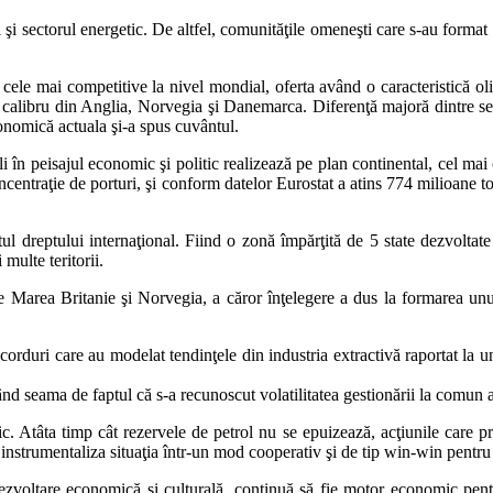
şi sectorul energetic. De altfel, comunităţile omeneşti care s-au format 
cele mai competitive la nivel mondial, oferta având o caracteristică ol
de calibru din Anglia, Norvegia şi Danemarca. Diferenţă majoră dintre sec
conomică actuala şi-a spus cuvântul.
ili în peisajul economic şi politic realizează pe plan continental, cel ma
entraţie de porturi, şi conform datelor Eurostat a atins 774 milioane ton
l dreptului internaţional. Fiind o zonă împărţită de 5 state dezvoltate
multe teritorii.
 Marea Britanie şi Norvegia, a căror înţelegere a dus la formarea unu
acorduri care au modelat tendinţele din industria extractivă raportat la 
nd seama de faptul că s-a recunoscut volatilitatea gestionării la comun 
c. Atâta timp cât rezervele de petrol nu se epuizează, acţiunile care pr
 instrumentaliza situaţia într-un mod cooperativ şi de tip win-win pentru 
zvoltare economică şi culturală, continuă să fie motor economic pentr