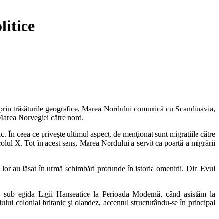
itice
 prin trăsăturile geografice, Marea Nordului comunică cu Scandinavia,
 Marea Norvegiei către nord.
ic. În ceea ce priveşte ultimul aspect, de menţionat sunt migraţiile către
ecolul X. Tot în acest sens, Marea Nordului a servit ca poartă a migrării
 lor au lăsat în urmă schimbări profunde în istoria omenirii. Din Evul
vale sub egida Ligii Hanseatice la Perioada Modernă, când asistăm la
lui colonial britanic şi olandez, accentul structurându-se în principal