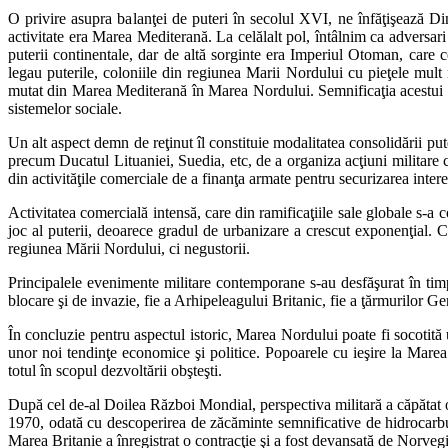
O privire asupra balanţei de puteri în secolul XVI, ne înfăţişează Di
activitate era Marea Mediterană. La celălalt pol, întâlnim ca adversar
puterii continentale, dar de altă sorginte era Imperiul Otoman, care c
legau puterile, coloniile din regiunea Marii Nordului cu pieţele mult r
mutat din Marea Mediterană în Marea Nordului. Semnificaţia acestui fap
sistemelor sociale.
Un alt aspect demn de reţinut îl constituie modalitatea consolidării pu
precum Ducatul Lituaniei, Suedia, etc, de a organiza acţiuni militare c
din activităţile comerciale de a finanţa armate pentru securizarea inter
Activitatea comercială intensă, care din ramificaţiile sale globale s-a 
joc al puterii, deoarece gradul de urbanizare a crescut exponenţial. Co
regiunea Mării Nordului, ci negustorii.
Principalele evenimente militare contemporane s-au desfăşurat în timp
blocare şi de invazie, fie a Arhipeleagului Britanic, fie a ţărmurilor G
În concluzie pentru aspectul istoric, Marea Nordului poate fi socotită
unor noi tendinţe economice şi politice. Popoarele cu ieşire la Marea 
totul în scopul dezvoltării obşteşti.
După cel de-al Doilea Război Mondial, perspectiva militară a căpătat 
1970, odată cu descoperirea de zăcăminte semnificative de hidrocarbu
Marea Britanie a înregistrat o contracţie şi a fost devansată de Norvegi