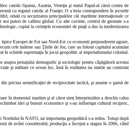
oc catolic-Spania, Austria, Veneţia şi statul Papal-al cărui centru de
eună cu regatul catolic al Franţei. O a treia contrapondere în jocurile
tfel, odată cu securizarea principalelor căi maritime internaţionale ce
r noi puteri de calibru global. Cu alte cuvinte, centrul de greutate s-a
ehnologic, cuplat la cerinţele economiei de piaţă a dus la modernizarea
tale tipice Europei de Est sau Nord-Est cu economii preponderent agrare,
ecum cele italiene sau Ţările de Jos, care au folosit capitalul acumulat
rat în schimb supremaţia în jocul geopolitic al imperialismului colonial.
or asupra peisajului demografic şi sociologic pentru câştigătorii acestui
ale şi militare ce aveau loc, însă în realitatea nu statele au controlat
in pricina semnificaţiei de reciprocitate tactică, şi anume o şansă de
are în domeniul maritim şi al căror simț întreprinzător a deschis calea
schimbat idei şi bunuri economice şi s-au influenţat cultural reciproc,
ii Nordului în NATO, iar importanța geopolitică s-a redus. Totuşi după
nii de avânt considerabil, producţia a început a stagna în 2006, când