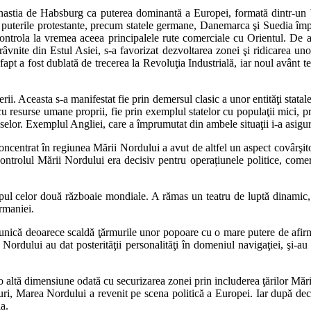
nastia de Habsburg ca puterea dominantă a Europei, formată dintr-un bl
i puterile protestante, precum statele germane, Danemarca şi Suedia împr
ontrola la vremea aceea principalele rute comerciale cu Orientul. De al
âvnite din Estul Asiei, s-a favorizat dezvoltarea zonei şi ridicarea uno
t a fost dublată de trecerea la Revoluţia Industrială, iar noul avânt t
terii. Aceasta s-a manifestat fie prin demersul clasic a unor entităţi sta
u resurse umane proprii, fie prin exemplul statelor cu populaţii mici, pr
eselor. Exemplul Angliei, care a împrumutat din ambele situaţii i-a asigu
concentrat în regiunea Mării Nordului a avut de altfel un aspect covârşit
ntrolul Mării Nordului era decisiv pentru operațiunele politice, comerci
ul celor două războaie mondiale. A rămas un teatru de luptă dinamic, d
ermaniei.
 unică deoarece scaldă ţărmurile unor popoare cu o mare putere de afirm
Nordului au dat posterităţii personalităţi în domeniul navigaţiei, şi-au 
o altă dimensiune odată cu securizarea zonei prin includerea ţărilor Măr
ri, Marea Nordului a revenit pe scena politică a Europei. Iar după dece
a.