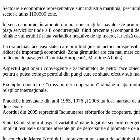
Sectoarele economice reprezentative sunt industria maritimă, pescuitul 
sector a atins 1100000 tone.
În sens economic, în amonte ramura construcţiilor navale este printre 
piaţa serviciilor tinde a fi concurenţială, fiind prezente şi companii 
rămâne vulnerabil în fata variaţiilor negative de tip macro, iar criză e
La ora actuală aceleaşi state, care prin tradiţie sunt actori indispensab
ridicat de importanţă economică. Zona ţărmurilor are cea mai mare conc
milioane de pasageri. (Comisia Europeană, Maritime Affairs)
Aspectul gestionării convergente a zăcămintelor de petrol face obiectu
pentru a putea extrage petrolul din pungi care se situau efectiv sub mai 
Exemplul concret de ”cross-border cooperation” rămâne relaţia dintre
relaţiilor internaţionale.
Practicile interstatale din anii 1965, 1976 şi 2005 au fost marcate de 
de scenarii.
Acordul din 2005 reprezintă încununarea eforturilor de cooperare, ţinâ
Sintetizând, singurul aspect variabil rămâne legat de sectorul energeti
implicit resursele naturale aferente ţin de demersurile diplomatice de a
În concluzie Marea Nordului a reprezentat un spaţiu de schimb şi de