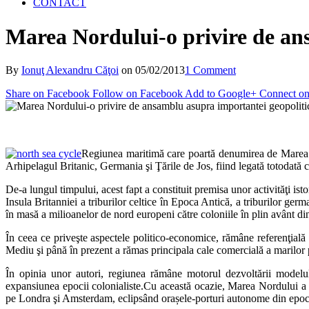
CONTACT
Marea Nordului-o privire de an
By
Ionuţ Alexandru Căţoi
on
05/02/2013
1 Comment
Share on Facebook
Follow on Facebook
Add to Google+
Connect on
Regiunea maritimă care poartă denumirea de Marea No
Arhipelagul Britanic, Germania şi Ţările de Jos, fiind legată totodată 
De-a lungul timpului, acest fapt a constituit premisa unor activităţi ist
Insula Britanniei a triburilor celtice în Epoca Antică, a triburilor ger
în masă a milioanelor de nord europeni către coloniile în plin avânt 
În ceea ce priveşte aspectele politico-economice, rămâne referenţială
Mediu şi până în prezent a rămas principala cale comercială a marilor
În opinia unor autori, regiunea rămâne motorul dezvoltării modelulu
expansiunea epocii colonialiste.Cu această ocazie, Marea Nordului a tr
pe Londra şi Amsterdam, eclipsând orașele-porturi autonome din epo