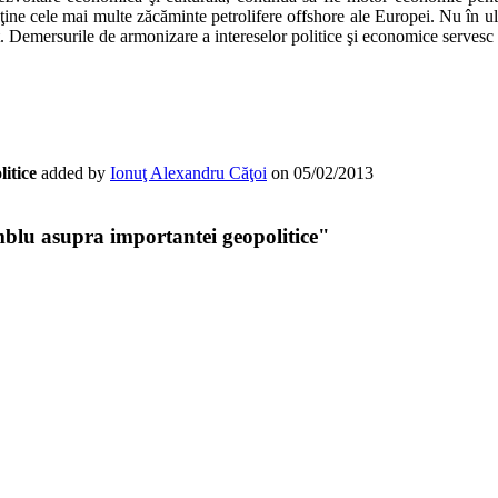
eţine cele mai multe zăcăminte petrolifere offshore ale Europei. Nu în 
. Demersurile de armonizare a intereselor politice şi economice servesc 
itice
added by
Ionuţ Alexandru Căţoi
on
05/02/2013
blu asupra importantei geopolitice
"