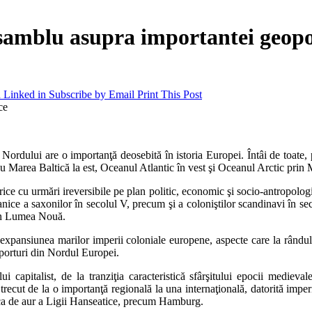
samblu asupra importantei geopol
 Linked in
Subscribe by Email
Print This Post
rdului are o importanţă deosebită în istoria Europei. Întâi de toate,
cu Marea Baltică la est, Oceanul Atlantic în vest şi Oceanul Arctic prin
orice cu urmări ireversibile pe plan politic, economic şi socio-antropolog
manice a saxonilor în secolul V, precum şi a coloniştilor scandinavi în s
din Lumea Nouă.
 expansiunea marilor imperii coloniale europene, aspecte care la rândul
 porturi din Nordul Europei.
i capitalist, de la tranziţia caracteristică sfârşitului epocii medie
ecut de la o importanţă regională la una internaţională, datorită imperiu
ca de aur a Ligii Hanseatice, precum Hamburg.