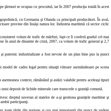
pe ţărmuri se ocupau cu pescuitul, iar în 2007 producţia totală în acest
igopolistică, cu Germania şi Olanda ca principali producători. În aval,
toare provine din însăşi natura lor. Industria maritimă că sector ciclic
i consistent volum de trafic de mărfuri, fapt ce îi conferă gradul cel mai
e în anul de dinainte de criză, 2007, ca volum de trafic general şi 2,7
 şi puternic industrializate a fost nevoie de un plan bine pus la punct
i model de cadru legal pentru situaţii viitoare asemănătoare pe scena
un asemeanea context, rămânând şi astăzi valabile pentru aceleaşi tipuri
a unui deposit de lichide minerale care transcede o graniţă comună.
ivesc dreptul suveran al statelor de a-şi gestiona graniţele maritime şi
ambii participanţi.
u toate ţările din regiune şi cea mai importantă din punct de vedere