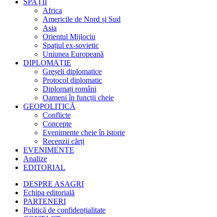
SPAȚII
Africa
Americile de Nord și Sud
Asia
Orientul Mijlociu
Spațiul ex-sovietic
Uniunea Europeană
DIPLOMAȚIE
Greșeli diplomatice
Protocol diplomatic
Diplomați români
Oameni în funcții cheie
GEOPOLITICĂ
Conflicte
Concepte
Evenimente cheie în istorie
Recenzii cărți
EVENIMENTE
Analize
EDITORIAL
DESPRE ASAGRI
Echipa editorială
PARTENERI
Politică de confidențialitate