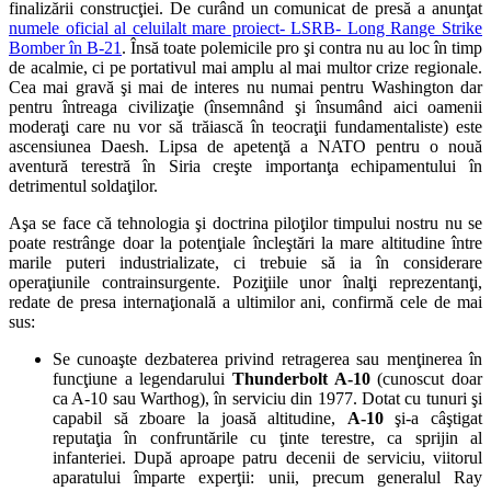
finalizării construcţiei. De curând un comunicat de presă a anunţat
numele oficial al celuilalt mare proiect- LSRB- Long Range Strike
Bomber în B-21
. Însă toate polemicile pro şi contra nu au loc în timp
de acalmie, ci pe portativul mai amplu al mai multor crize regionale.
Cea mai gravă şi mai de interes nu numai pentru Washington dar
pentru întreaga civilizaţie (însemnând şi însumând aici oamenii
moderaţi care nu vor să trăiască în teocraţii fundamentaliste) este
ascensiunea Daesh. Lipsa de apetenţă a NATO pentru o nouă
aventură terestră în Siria creşte importanţa echipamentului în
detrimentul soldaţilor.
Aşa se face că tehnologia şi doctrina piloţilor timpului nostru nu se
poate restrânge doar la potenţiale încleştări la mare altitudine între
marile puteri industrializate, ci trebuie să ia în considerare
operaţiunile contrainsurgente. Poziţiile unor înalţi reprezentanţi,
redate de presa internaţională a ultimilor ani, confirmă cele de mai
sus:
Se cunoaşte dezbaterea privind retragerea sau menţinerea în
funcţiune a legendarului
Thunderbolt A-10
(cunoscut doar
ca A-10 sau Warthog), în serviciu din 1977. Dotat cu tunuri şi
capabil să zboare la joasă altitudine,
A-10
şi-a câştigat
reputaţia în confruntările cu ţinte terestre, ca sprijin al
infanteriei. După aproape patru decenii de serviciu, viitorul
aparatului împarte experţii: unii, precum generalul Ray