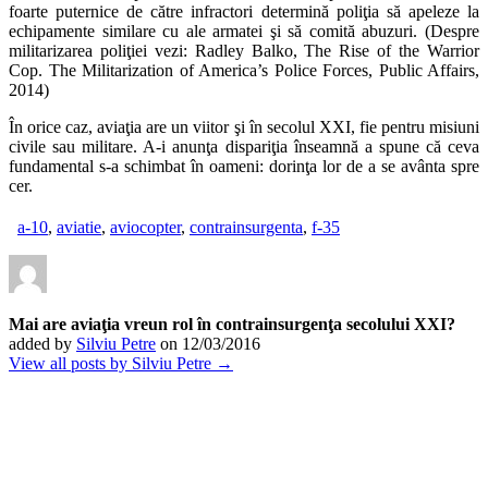
foarte puternice de către infractori determină poliţia să apeleze la
echipamente similare cu ale armatei şi să comită abuzuri. (Despre
militarizarea poliţiei vezi: Radley Balko, The Rise of the Warrior
Cop. The Militarization of America’s Police Forces, Public Affairs,
2014)
În orice caz, aviaţia are un viitor şi în secolul XXI, fie pentru misiuni
civile sau militare. A-i anunţa dispariţia înseamnă a spune că ceva
fundamental s-a schimbat în oameni: dorinţa lor de a se avânta spre
cer.
a-10
,
aviatie
,
aviocopter
,
contrainsurgenta
,
f-35
Mai are aviaţia vreun rol în contrainsurgenţa secolului XXI?
added by
Silviu Petre
on
12/03/2016
View all posts by Silviu Petre →