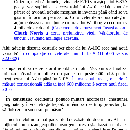
Odierno, cred că dronele, avioanele F-16 sau aşteptatul F-35A
pot şi vor suplini cu succes rolul lui A-10; ceilalţi sunt de
părere că avionul trebuie menţinut în inventar până când se va
găsi un înlocuitor pe măsură. Corul celei de-a doua categorii
argumentează că menţinerea în uz a lui Warthog va economisi
4 miliarde de dolari.
(Ca element de amuzament, însuşi actorul
Chuck Norris
a cerut prelungirea vieţii ’vânătorului de
tancuri’, lăudând abilităţile acestuia.
Alţii aduc în discuţie costurile per zbor ale lui A-10C (cea mai nouă
variantă)
în comparaţie cu cele ale unui F-35 A (11.500$ versus
32.000$)
Campania dusă de senatorul republican John McCain s-a finalizat
printr-o măsură care oferea un pachet de peste 600 mil$ pentru
menţinerea lui A-10 până în 2015.
În mai anul trecut, o a două
măsură congresională adăuga încă 680 milioane $ pentru anul fiscal
2016.
În concluzie
: decidenţii politico-militari abordează chestiunea
pragmatic şi îl vor retrage treptat, urmând să dea timp proiectanţilor
să finiseze un succesor pe măsură.
– nici Israelul nu a luat pauză de la dezbaterile doctrinare. Aflat în
mijlocul unui cazan geopolitic insurgent, acesta şi-a bazat securitatea
din ultimii ani pe îmbinarea dintre scutul anti-rachetă Iron-Dome şi