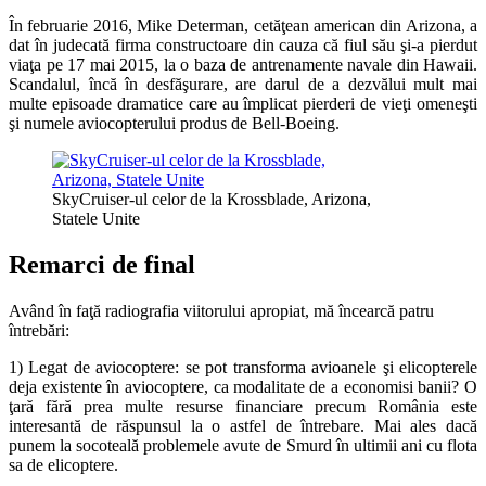
În februarie 2016, Mike Determan, cetăţean american din Arizona, a
dat în judecată firma constructoare din cauza că fiul său şi-a pierdut
viaţa pe 17 mai 2015, la o baza de antrenamente navale din Hawaii.
Scandalul, încă în desfăşurare, are darul de a dezvălui mult mai
multe episoade dramatice care au împlicat pierderi de vieţi omeneşti
şi numele aviocopterului produs de Bell-Boeing.
SkyCruiser-ul celor de la Krossblade, Arizona,
Statele Unite
Remarci de final
Având în faţă radiografia viitorului apropiat, mă încearcă patru
întrebări:
1) Legat de aviocoptere: se pot transforma avioanele şi elicopterele
deja existente în aviocoptere, ca modalitate de a economisi banii? O
ţară fără prea multe resurse financiare precum România este
interesantă de răspunsul la o astfel de întrebare. Mai ales dacă
punem la socoteală problemele avute de Smurd în ultimii ani cu flota
sa de elicoptere.