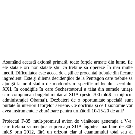
Asumând această axiomă primară, toate forţele armate din lume, fie
ele statale ori non-statale ştiu că trebuie să opereze în mai multe
medii. Dificultatea este aceea de a ştii ce procentaj trebuie din fiecare
ingredient. Este şi dilema decidenţilor de la Pentagon care trebuie să
ajungă la noul stadiu de modernizare specific mijlocului secolului
XXI, în condiţiile în care Sechestratorul a tăiat din sumele uriaşe
care compuneau bugetul militar al SUA (peste 700 mld$ la mijlocul
administraţiei Obama!). Dezbateri de o oportunitate specială sunt
purtate în interiorul forţelor aeriene. Ce doctrină şi ce fizionomie vor
avea instrumentele zburătoare pentru următorii 10-15-20 de ani?
Proiectul F-35, mult-promisul avion de vânătoare generaţia a V-a,
care trebuia să menţină supremaţia SUA înghiţea mai bine de 300
mld$ prin 2012, fără un orizont clar al cuantumului total sau al