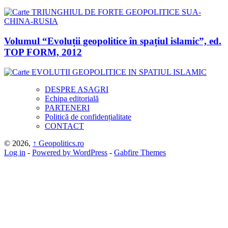
Volumul “Evoluții geopolitice în spațiul islamic”, ed.
TOP FORM, 2012
DESPRE ASAGRI
Echipa editorială
PARTENERI
Politică de confidențialitate
CONTACT
© 2026,
↑
Geopolitics.ro
Log in
-
Powered by WordPress
-
Gabfire Themes