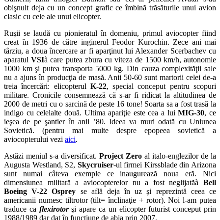
obişnuit deja cu un concept grafic ce îmbină trăsăturile unui avion
clasic cu cele ale unui elicopter.
Ruşii se laudă cu pionieratul în domeniu, primul aviocopter fiind
creat în 1936 de către inginerul Feodor Kurochin. Zece ani mai
târziu, a doua încercare ar fi aparţinut lui Alexander Scerbachev cu
aparatul
VSI
à care putea zbura cu viteza de 1500 km/h, autonomie
1000 km şi putea transporta 5000 kg. Din cauza complexităţii sale
nu a ajuns în producţia de masă. Anii 50-60 sunt martorii celei de-a
treia încercări: elicopterul
K-22
, special conceput pentru scopuri
militare. Cronicile consemnează că s-ar fi ridicat la altitudinea de
2000 de metri cu o sarcină de peste 16 tone! Soarta sa a fost trasă la
indigo cu celelalte două. Ultima apariţie este cea a lui
MIG-30
, ce
ieşea de pe şantier în anii ’80. Ideea va muri odată cu Uniunea
Sovietică. (pentru mai multe despre epopeea sovietică a
aviocopterului vezi
aici
.
Astăzi meniul s-a diversificat.
Project Zero
al italo-englezilor de la
Augusta Westland, S2,
Skycruiser
-ul firmei Kirssblade din Arizona
sunt numai câteva exemple ce inaugurează noua eră. Nici
dimensiunea militară a aviocopterelor nu a fost neglijatăà
Bell
Boeing V-22 Osprey
se află deja în uz şi reprezintă ceea ce
americanii numesc tiltrotor (tilt= înclinaţie + rotor). Noi l-am putea
traduce ca
flexirotor
şi apare ca un elicopter futurist conceput prin
1988/1989 dar dat în funcţiune de abia prin 2007.