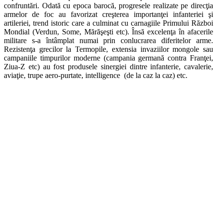
confruntări. Odată cu epoca barocă, progresele realizate pe direcţia
armelor de foc au favorizat creşterea importanţei infanteriei şi
artileriei, trend istoric care a culminat cu carnagiile Primului Război
Mondial (Verdun, Some, Mărăşeşti etc). Însă excelenţa în afacerile
militare s-a întâmplat numai prin conlucrarea diferitelor arme.
Rezistenţa grecilor la Termopile, extensia invaziilor mongole sau
campaniile timpurilor moderne (campania germană contra Franţei,
Ziua-Z etc) au fost produsele sinergiei dintre infanterie, cavalerie,
aviaţie, trupe aero-purtate, intelligence (de la caz la caz) etc.