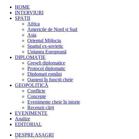
HOME
INTERVIURI
SPAȚII
Africa
Americile de Nord și Sud
Asia
Orientul Mijlociu
Spațiul ex-sovietic
Uniunea Europeană
DIPLOMAȚIE
Greșeli diplomatice
Protocol diplomatic
Diplomați români
Oameni în funcții cheie
GEOPOLITICĂ
Conflicte
Concepte
Evenimente cheie în istorie
Recenzii cărți
EVENIMENTE
Analize
EDITORIAL
DESPRE ASAGRI