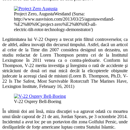
Project Zero, AugustaWestland (Sursa:
http://www.uasvision.com/2013/03/25/agustawestland-
%E2%80%9Cproject-zero%E2%80%9D-all-
electric-tilt-rotor-technology-demonstrator/)
Legitimitatea lui V-22 Osprey a trecut prin filtrul controverselor, ca
de altfel, atâtea inovaţii din decursul timpului. Astfel, dacă un articol
al celor de la Time din 2007 considera designul un dezastru, un
studiu redactat de Loren Thompson pentru cei de la Institutul
Lexingtone în 2011 venea ca o contra-pledoarie. Conform lui
Thompson, V-22 merita investiţia şi înregistra o rată de accidente şi
stricăciuni de două ori mai mică decât la elicopterele obişnuite
judecate la aceeaşi clasă de misiuni (Loren B. Thompson, Ph.D, V-
22 Is The Safest, Most Survivable Rotorcraft The Marines Have,
Lexington Institute, February 16, 2011)
V-22 Osprey Bell-Boeing
În ultimii doi ani însă, miza discuţiei s-a agravat odată cu moartea
unui tânăr caporal de 21 de ani, Jordan Spears, pe 3 octombrie 2014.
Incidentul a avut loc pe un portavion din zona Golfului Persic, unde
desfăşurările de forţe americane luptau contra Statului Islamic.