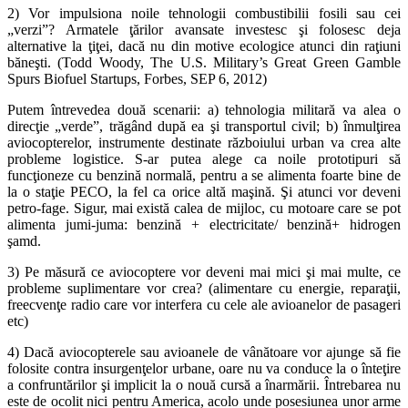
2) Vor impulsiona noile tehnologii combustibilii fosili sau cei
„verzi”? Armatele ţărilor avansate investesc şi folosesc deja
alternative la ţiţei, dacă nu din motive ecologice atunci din raţiuni
băneşti. (Todd Woody, The U.S. Military’s Great Green Gamble
Spurs Biofuel Startups, Forbes, SEP 6, 2012)
Putem întrevedea două scenarii: a) tehnologia militară va alea o
direcţie „verde”, trăgând după ea şi transportul civil; b) înmulţirea
aviocopterelor, instrumente destinate războiului urban va crea alte
probleme logistice. S-ar putea alege ca noile prototipuri să
funcţioneze cu benzină normală, pentru a se alimenta foarte bine de
la o staţie PECO, la fel ca orice altă maşină. Şi atunci vor deveni
petro-fage. Sigur, mai există calea de mijloc, cu motoare care se pot
alimenta jumi-juma: benzină + electricitate/ benzină+ hidrogen
şamd.
3) Pe măsură ce aviocoptere vor deveni mai mici şi mai multe, ce
probleme suplimentare vor crea? (alimentare cu energie, reparaţii,
freecvenţe radio care vor interfera cu cele ale avioanelor de pasageri
etc)
4) Dacă aviocopterele sau avioanele de vânătoare vor ajunge să fie
folosite contra insurgenţelor urbane, oare nu va conduce la o înteţire
a confruntărilor şi implicit la o nouă cursă a înarmării. Întrebarea nu
este de ocolit nici pentru America, acolo unde posesiunea unor arme