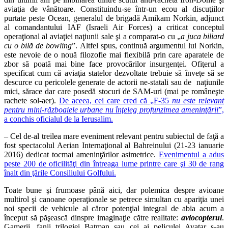
aviaţia de vânătoare. Constituindu-se într-un ecou al discuţiilor
purtate peste Ocean, generalul de brigadă Amikam Norkin, adjunct
al comandantului IAF (Israeli Air Forces) a criticat conceptul
operaţional al aviaţiei naţiunii sale şi a comparat-o cu „
a juca biliard
cu o bilă de bowling
”. Altfel spus, continuă argumentul lui Norkin,
este nevoie de o nouă filozofie mai flexibilă prin care aparatele de
zbor să poată mai bine face provocărilor insurgenţei. Ofiţerul a
specificat cum că aviaţia statelor dezvoltate trebuie să înveţe să se
descurce cu pericolele generate de actorii ne-statali sau de naţiunile
mici, sărace dar care posedă stocuri de SAM-uri (mai pe româneşte
rachete sol-aer).
De aceea, cei care cred că „F-35
nu este relevant
pentru mini-războaiele urbane nu înţeleg profunzimea ameninţării
”,
a conchis oficialul de la Ierusalim.
– Cel de-al treilea mare eveniment relevant pentru subiectul de faţă a
fost spectacolul Aerian Internaţional al Bahreinului (21-23 ianuarie
2016) dedicat tocmai ameninţărilor asimetrice.
Evenimentul a adus
peste 200 de oficilităţi din întreaga lume printre care şi 30 de rang
înalt din ţările Consiliului Golfului.
Toate bune şi frumoase până aici, dar polemica despre avioane
multirol şi canoane operaţionale se petrece simultan cu apariţia unei
noi specii de vehicule al căror potenţial integral de abia acum a
început să păşească dinspre imaginaţie către realitate:
aviocopterul
.
Gamerii, fanii trilogiei Batman sau cei ai peliculei Avatar s-au