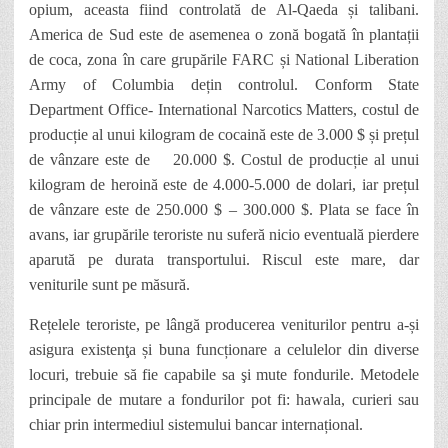
opium, aceasta fiind controlată de Al-Qaeda și talibani.
America de Sud este de asemenea o zonă bogată în plantații
de coca, zona în care grupările FARC și National Liberation
Army of Columbia dețin controlul. Conform State
Department Office- International Narcotics Matters, costul de
producție al unui kilogram de cocaină este de 3.000 $ și prețul
de vânzare este de 20.000 $. Costul de producție al unui
kilogram de heroină este de 4.000-5.000 de dolari, iar prețul
de vânzare este de 250.000 $ – 300.000 $. Plata se face în
avans, iar grupările teroriste nu suferă nicio eventuală pierdere
aparută pe durata transportului. Riscul este mare, dar
veniturile sunt pe măsură.
Rețelele teroriste, pe lângă producerea veniturilor pentru a-și
asigura existenţa și buna funcționare a celulelor din diverse
locuri, trebuie să fie capabile sa şi mute fondurile. Metodele
principale de mutare a fondurilor pot fi: hawala, curieri sau
chiar prin intermediul sistemului bancar internațional.