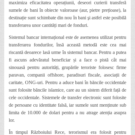
maximiza eficacitatea operațiunii, deseori curierii transferă
sumele de bani în obiecte valoroase (aur, pietre prețioase), la
destinație sunt schimbate din nou în bani şi astfel este posibilă
transferarea unor cantități mari de fonduri.
Sistemul bancar internațional este de asemenea utilizat pentru
transferarea fondurilor, însă această metodă este cea mai
riscantă deoarece lasă urme în sistemul bancar. Pentru a putea
fi ascuns adevăratul beneficiar și a face o pistă cât mai
sinouasă pentru autorități, grupările teroriste folosesc firme
paravan, companii offshore, paradisuri fiscale, asociații de
caritate, ONG-uri. Pentru a aduce bani în băncile occidentale
sunt folosite băncile islamice, care au un sistem diferit față de
cele occidentale. Sistemele de transfer electronic sunt folosite
de persoane cu identitate falsă, iar sumele sunt menținute sub
limita de 10.000 de dolari pentru a nu atrage atenția asupra
lor.
În timpul Războiului Rece, terorismul era folosit pentru