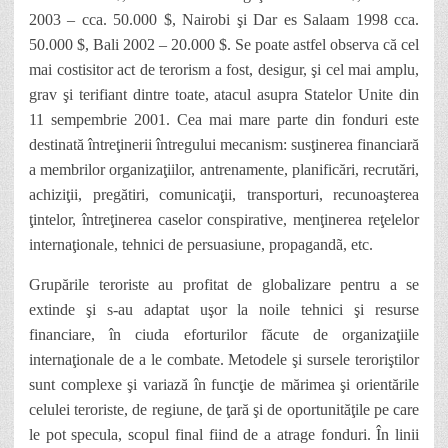
2003 – cca. 50.000 $, Nairobi şi Dar es Salaam 1998
cca.
50.000 $, Bali 2002 – 20.000 $. Se poate astfel observa c
ă
cel
mai costisitor act de terorism a fost, desigur, şi cel mai amplu,
grav şi terifiant dintre toate, atacul asupra Statelor Unite din
11 sempembrie 2001. Cea mai mare parte din fonduri este
destinat
ă
întreţinerii întregului mecanism
:
susţinerea financiar
ă
a membrilor organizaţiilor, antrenamente, planificări, recrut
ă
ri,
achiziţii, pregătiri, comunicaţii, transporturi, recunoaşterea
ţintelor, întreţinerea caselor conspirative, menţinerea reţelelor
internaţionale, tehnici de persuasiune, propagandã, etc.
Grupările teroriste au profitat de globalizare pentru a se
extinde şi s-au adaptat uşor la noile tehnici şi resurse
financiare, în ciuda eforturilor f
ă
cute de organizaţiile
internaţionale de a le combate. Metodele şi sursele teroriştilor
sunt complexe şi variază în funcţie de m
ă
rimea şi orientările
celulei teroriste, de regiune, de ţară şi de oportunităţile pe care
le pot specula, scopul final fiind de a atrage fonduri. În linii