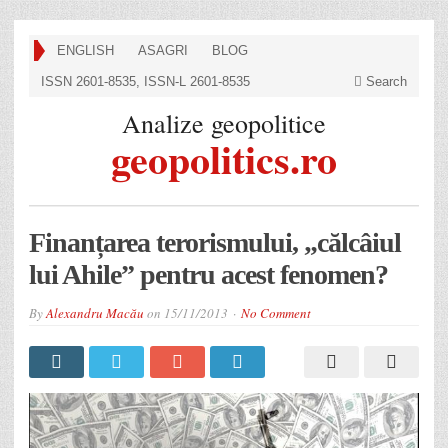
ENGLISH
ASAGRI
BLOG
ISSN 2601-8535, ISSN-L 2601-8535
Search
Analize geopolitice
geopolitics.ro
Finanțarea terorismului, „călcâiul
lui Ahile” pentru acest fenomen?
By
Alexandru Macău
on
15/11/2013
No Comment