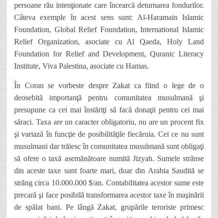
persoane rău intenţionate care încearcă deturnarea fondurilor.
Câteva exemple în acest sens sunt:
Al-Haramain Islamic
Foundation, Global Relief Foundation, International Islamic
Relief Organization, asociate cu Al Qaeda, Holy Land
Foundation for Relief and Development, Quranic Literacy
Institute, Viva Palestina, asociate cu Hamas.
În Coran se vorbeste despre Zakat ca fiind o lege de o
deosebită importanţă pentru comunitatea musulmană şi
presupune ca cei mai înstăriţi să facă donaţii pentru cei mai
săraci. Taxa are un caracter obligatoriu, nu are un procent fix
şi variază în funcţie de posibilităţile fiecăruia. Cei ce nu sunt
musulmani dar trăiesc în comunitatea musulmană sunt obligaţi
să ofere o taxă asemănătoare numită Jizyah. Sumele strãnse
din aceste taxe sunt foarte mari, doar din Arabia Saudită se
strãng circa 10.000.000 $/an. Contabilitatea acestor sume este
precară şi face posibilă transformarea acestor taxe în maşinării
de spălat bani. Pe lângă Zakat, grupările teroriste primesc