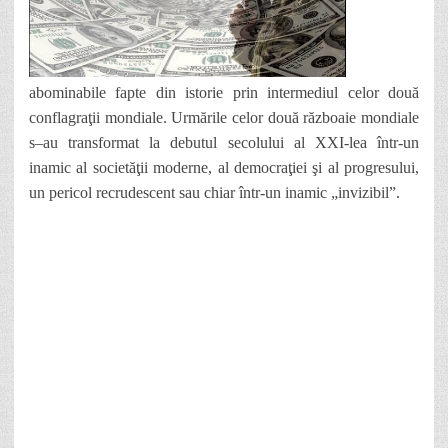
abominabile fapte din istorie prin intermediul celor două
conflagraţii mondiale. Urm
ă
rile celor dou
ă
r
ă
zbo
a
ie mondiale
s
–
au transformat la debutul secolului al XXI-lea într
-un
inamic al societă
ţii moderne, al democraţiei şi al progresului,
un pericol recrudescent sau chiar într-un inamic
„
invizibil
”
.