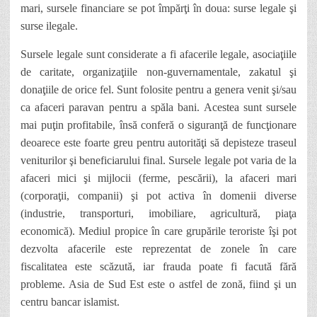
mari, su
rs
ele financiare se pot împărţi în doua
:
surse legale şi
surse ilegale.
Sursele legale sunt considerate a fi afacerile legale, asociaţiile
de caritate, organizaţiile non-guvernamentale, zakatul şi
donaţiile de orice fel. Sunt folosite pentru a genera venit
şi/sau
ca afaceri paravan pentru a spăla bani. Acestea sunt sursele
mai puţin profitabile, însă confer
ă
o siguranţă de funcţionare
deoarece este foarte greu pentru autorităţi să depisteze traseul
veniturilor şi beneficiarului final. Sursele legale pot varia de la
afaceri mici şi mijlocii (ferme, pescării), la afaceri mari
(corporaţii, companii) şi pot activa în domenii diverse
(industrie, transporturi, imobiliare, agricultură, piaţa
economică). Mediul propice în care grupările teroriste îşi pot
dezvolta afacerile este reprezentat de zonele în care
fiscalitatea este scăzută, iar frauda poate fi facută fără
probleme. Asia de Sud Est este o astfel de zonă, fiind şi un
centru bancar islamist.