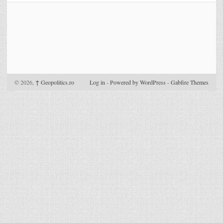
© 2026,
↑
Geopolitics.ro
Log in
-
Powered by WordPress
-
Gabfire Themes