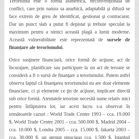
Terorismul este o form
ă
asimetric
ă
, neconvențional
ă
de
conflict, care prin natura sa anarhică, adaptabilă şi difuz
ă
se
face extrem de greu de identificat, gestionat şi contracarat.
Dar
un punct slab a putut fi depistat şi trebuie speculat la
maximum pentru a nimici ace
a
st
ă
plagă a lumii moderne.
Ace
a
st
ă
vulnerabilitate este reprezentat
ă
de
sursele de
finanțare ale terorismului
.
Orice susţinere financiară, orice form
ă
de acţiune, act de
încurajare, planificare sau participare la un act de teroare se
consider
ă
a fi o surs
ă
de finanţare a terorismului. Putem astfel
observa faptul c
ă
finanţarea terorismului nu are doar elemente
financiare, ci şi elemente ce ţin de acţiune, implicare direct
ă
sub orice form
ă
. Atentatele teroriste necesită sume relativ mici
pentru înfăptuirea lor, iar acest lucru s-a observat în
urm
ă
toarele cazuri : World Trade Centre 1993
– cca. 19.000
$, World Trade Centre 2001 – cca. 500.000 $, Madrid 2004 –
cca. 10.000 $, Londra 2005 – cca. 15.000 $, Jakarta 2003 –
cca. 30.000 $, un atentat sinuciga
ş cca. 1.500
$, Ista
n
bul