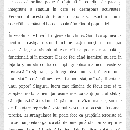
iar această ordine poate fi obținută în condiții de pace și
integritate a statului în care se desfășoară activitatea.
Fenomenul acesta de terorism acționează exact în inima
societății, semănând haos și spaimă în rândul populației.
În secolul al VI-lea î.Hr. generalul chinez Sun Tzu spunea că
pentru a caștiga războiul trebuie să-ți cunoști inamicul,iar
această lege a războiului este cât se poate de actuală și
funcţională și în prezent. Dar ce faci când inamicul nu este în
fața ta și nu știi contra cui lupți, și totuși inamicul reuște sa
lovească în siguranța și integritatea unui stat, în economia
unui stat în cetățenii nevinovați a unui stat, în însăși libertatea
unui popor? Singurul lucru care rămâne de făcut este să te
adaptezi noilor amenințari asimetrice, să cauți punctul slab și
să acționezi fără ezitare. După cum am văzut mai sus, sursele
de finanțare reprezintă sistemul vascular al acestui fenomen
terorist, iar ștrangularea lui poate face ca grupările teroriste să
nu se mai poată organiza atât de bine, putând chiar sã reprime
fenomenul sau sã-l reducă la nivelul de fanatism izolat, sau în