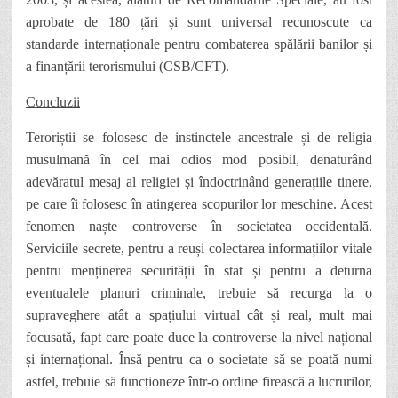
aprobate de 180 țări și sunt universal recunoscute ca
standarde internaționale pentru combaterea spălării banilor și
a finanțării terorismului (CSB/CFT).
Concluzii
Teroriștii se folosesc de instinctele ancestrale și de religia
musulmană în cel mai odios mod posibil, denaturând
adevăratul mesaj al religiei și îndoctrinând generațiile tinere,
pe care îi folosesc în atingerea scopurilor lor meschine. Acest
fenomen naște controverse în societatea occidentală.
Serviciile secrete, pentru a reuși colectarea informațiilor vitale
pentru menținerea securității în stat și pentru a deturna
eventualele planuri criminale, trebuie să recurga la o
supraveghere atât a spațiului virtual cât și real, mult mai
focusată, fapt care poate duce la controverse la nivel național
și internațional. Însă pentru ca o societate să se poată numi
astfel, trebuie să funcționeze într-o ordine firească a lucrurilor,