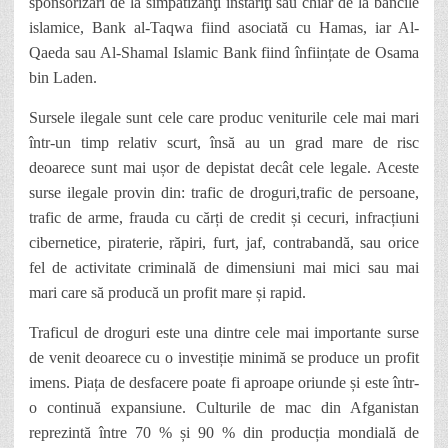
sponsorizări de la simpatizanţi înstariţi sau chiar de la băncile
islamice, Bank al-Taqwa fiind asociată cu Hamas, iar Al-
Qaeda sau Al-Shamal Islamic Bank fiind înființate de Osama
bin Laden.
Sursele ilegale sunt cele care produc veniturile cele mai mari
într-un timp relativ scurt, însă au un grad mare de risc
deoarece sunt mai ușor de depistat decât cele legale. Aceste
surse ilegale provin din
:
trafic de droguri,trafic de persoane,
trafic de arme, frauda cu cărți de credit și cecuri, infracțiuni
cibernetice, piraterie, răpiri, furt, jaf, contrabandă, sau orice
fel de activitate criminală de dimensiuni mai mici sau mai
mari care să producă un profit mare și rapid.
Traficul de droguri este una dintre cele mai importante surse
de venit deoarece cu o investiție minimă se produce un profit
imens. Piața de desfacere poate fi aproape oriunde și este într-
o continuă expansiune. Culturile de mac din Afganistan
reprezintă între 70 % și 90 % din producția mondială de