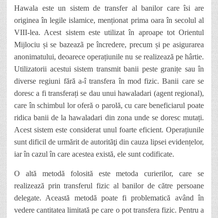
Hawala este un sistem de transfer al banilor care îsi are
originea în legile islamice, menționat prima oara în secolul al
VIII-lea. Acest sistem este utilizat în aproape tot Orientul
Mijlociu și se bazeazã pe încredere, precum și pe asigurarea
anonimatului, deoarece operațiunile nu se realizează pe hârtie.
Utilizatorii acestui sistem transmit banii peste granițe sau în
diverse regiuni fără a-î transfera în mod fizic. Banii care se
doresc a fi transferați se dau unui hawaladari (agent regional),
care în schimbul lor oferă o parolă, cu care beneficiarul poate
ridica banii de la hawaladari din zona unde se doresc mutați.
Acest sistem este considerat unul foarte eficient. O
perațiunile
sunt dificil de urmărit de autoritãţi din cauza lipsei evidențelor,
iar în cazul în care acestea există, ele sunt codificate.
O altă metodă folosită este metoda curierilor, care se
realizează prin transferul fizic al banilor de către persoane
delegate. Această metodă poate fi problematică având în
vedere cantitatea limitată pe care o pot transfera fizic. Pentru a