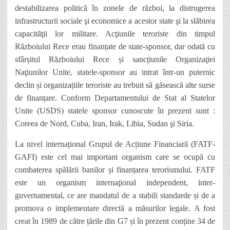
destabilizarea politică în zonele de război,
la
distrugerea
infrastructurii sociale şi economice a acestor state şi la slăbirea
capacităţii lor militare. Acţiunile teroriste din timpul
Rãzboiului Rece erau finanțate de state-sponsor, dar odată cu
sfârșitul Războiului Rece și sancțiunile Organizaţiei
Naţiunilor Unite, statele-sponsor au intrat într-un puternic
declin și organizațiile teroriste au trebuit să găsească alte surse
de finanțare. Conform Departamentului de Stat al Statelor
Unite (USDS) statele sponsor cunoscute în prezent sunt
:
Coreea de Nord, Cuba, Iran, Irak, Libia, Sudan şi Siria.
La nivel internațional
Grupul de Acțiune Financiară (FATF-
GAFI) este cel mai important organism care se ocupă cu
combaterea spălării banilor și finanțarea terorismului.
FATF
este un organism internaţional independent, inter-
guvernamental, ce are mandatul de a stabili standarde și de a
promova o implementare directă a măsurilor legale. A fost
creat în 1989 de către țările din G7 și în prezent conține 34 de