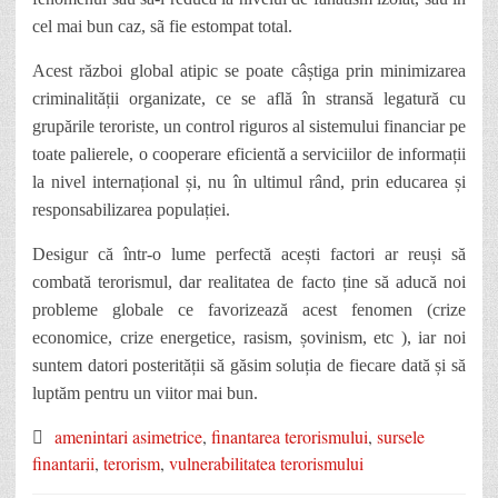
cel mai bun caz, sã fie estompat total.
Acest război global atipic se poate câștiga prin minimizarea
criminalității organizate, ce se află în stransă legatură cu
grupările teroriste, un control riguros al sistemului financiar pe
toate palierele, o cooperare eficientă a serviciilor de informații
la nivel internațional și, nu în ultimul rând, prin educarea și
responsabilizarea populației.
Desigur că într-o lume perfectă acești factori ar reuși să
combată terorismul, dar realitatea de facto ține să aducă noi
probleme globale ce favorizează acest fenomen (crize
economice, crize energetice, rasism, șovinism, etc ), iar noi
suntem datori posterității să găsim soluția de fiecare dată și să
luptăm pentru un viitor mai bun.
amenintari asimetrice
,
finantarea terorismului
,
sursele
finantarii
,
terorism
,
vulnerabilitatea terorismului