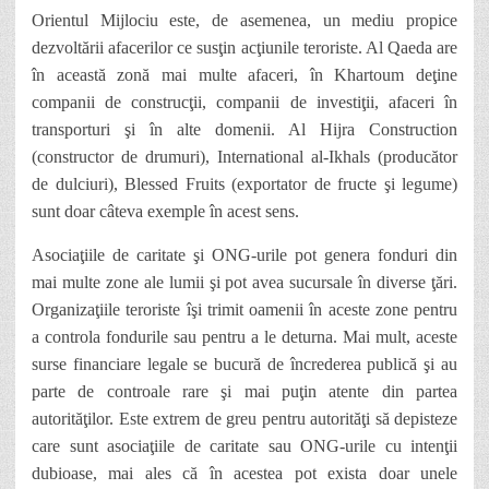
Orientul Mijlociu este, de asemenea, un mediu propice
dezvoltării afacerilor ce susţin acţiunile teroriste. Al Qaeda are
în această zonă mai multe afaceri, în Khartoum deţine
companii de construcţii, companii de investiţii, afaceri în
transporturi şi în alte domenii.
Al Hijra Construction
(constructor de drumuri), International al-Ikhals (producător
de dulciuri), Blessed Fruits (exportator de fructe şi legume)
sunt doar câteva exemple în acest sens.
Asociaţiile de caritate şi ONG-urile pot genera fonduri din
mai multe zone ale lumii şi pot avea sucursale în diverse ţări.
Organizaţiile teroriste îşi trimit oamenii în aceste zone pentru
a controla fondurile sau pentru a le deturna. Mai mult, aceste
surse financiare legale se bucură de încrederea publică şi au
parte de controale rare şi mai puţin atente din partea
autorităţilor. Este extrem de greu
pentru autorităţi să depisteze
care sunt asociaţiile de caritate sau ONG-urile cu intenţii
dubioase, mai ales că în acestea pot exista doar unele