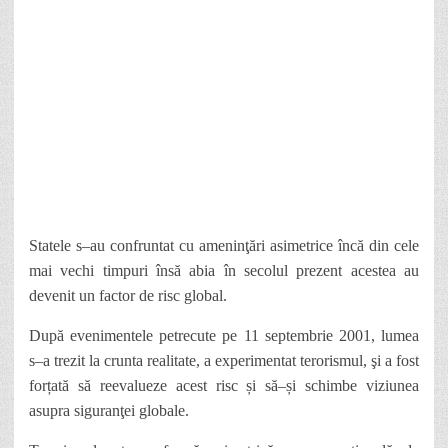
Statele s
–
au confruntat cu ameninţări asimetrice
î
ncă din cele
mai vechi timpuri însă abia în secolul prezent acestea au
devenit un factor de risc global.
După evenimentele petrecute pe 11 septembrie 2001, lumea
s
–
a trezit la crunta realitate, a experimentat terorismul, şi a fost
forțat
ă
s
ă
reevalueze acest risc și să
–
ș
i schimbe viziunea
asupra siguranţei globale.