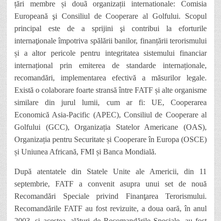
țări membre și douã organizații internationale: Comisia
Europeană şi Consiliul de Cooperare al Golfului. Scopul
principal este de a sprijini şi contribui la eforturile
internaţionale împotriva spălării banilor, finanțării terorismului
și a altor pericole pentru integritatea sistemului financiar
internațional prin emiterea de standarde internaționale,
recomandări, implementarea efectivă a măsurilor legale.
Există o colaborare foarte stransă între FATF și alte organisme
similare din jurul lumii, cum ar fi: UE, Cooperarea
Economică Asia-Pacific (APEC), Consiliul de Cooperare al
Golfului (GCC), Organizația Statelor Americane (OAS),
Organizația pentru Securitate și Cooperare în Europa (OSCE)
și Uniunea Africană, FMI și Banca Mondială.
După atentatele din Statele Unite ale Americii, din 11
septembrie, FATF a convenit asupra unui set de nouă
Recomandări Speciale privind Finanţarea Terorismului.
Recomandările FATF au fost revizuite, a doua oară, în anul
2003, și acestea, alături de Recomandările Speciale, au fost