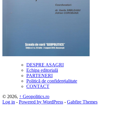
DESPRE ASAGRI
Echipa editorială
PARTENERI
Politică de confidențialitate
CONTACT
© 2026,
↑
Geopolitics.ro
Log in
-
Powered by WordPress
-
Gabfire Themes