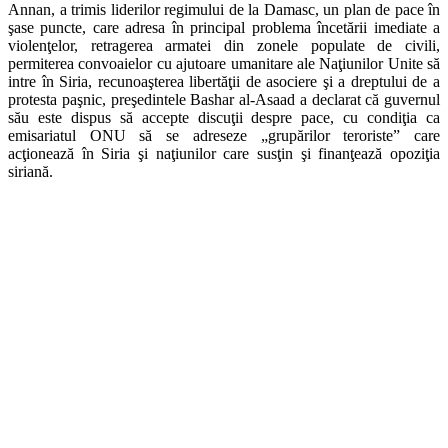
Annan, a trimis liderilor regimului de la Damasc, un plan de pace în
şase puncte, care adresa în principal problema încetării imediate a
violenţelor, retragerea armatei din zonele populate de civili,
permiterea convoaielor cu ajutoare umanitare ale Naţiunilor Unite să
intre în Siria, recunoaşterea libertăţii de asociere şi a dreptului de a
protesta paşnic, preşedintele Bashar al-Asaad a declarat că guvernul
său este dispus să accepte discuţii despre pace, cu condiţia ca
emisariatul ONU să se adreseze „grupărilor teroriste” care
acţionează în Siria şi naţiunilor care susţin şi finanţează opoziţia
siriană.