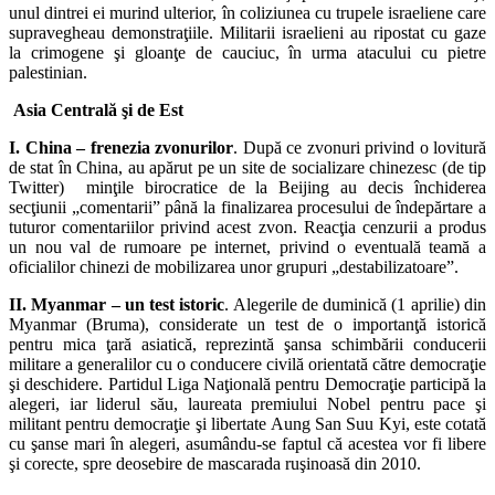
unul dintrei ei murind ulterior, în coliziunea cu trupele israeliene care
supravegheau demonstraţiile. Militarii israelieni au ripostat cu gaze
la crimogene şi gloanţe de cauciuc, în urma atacului cu pietre
palestinian.
Asia Centrală şi de Est
I. China – frenezia zvonurilor
. După ce zvonuri privind o lovitură
de stat în China, au apărut pe un site de socializare chinezesc (de tip
Twitter) minţile birocratice de la Beijing au decis închiderea
secţiunii „comentarii” până la finalizarea procesului de îndepărtare a
tuturor comentariilor privind acest zvon. Reacţia cenzurii a produs
un nou val de rumoare pe internet, privind o eventuală teamă a
oficialilor chinezi de mobilizarea unor grupuri „destabilizatoare”.
II. Myanmar – un test istoric
. Alegerile de duminică (1 aprilie) din
Myanmar (Bruma), considerate un test de o importanţă istorică
pentru mica ţară asiatică, reprezintă şansa schimbării conducerii
militare a generalilor cu o conducere civilă orientată către democraţie
şi deschidere. Partidul Liga Naţională pentru Democraţie participă la
alegeri, iar liderul său, laureata premiului Nobel pentru pace şi
militant pentru democraţie şi libertate Aung San Suu Kyi, este cotată
cu şanse mari în alegeri, asumându-se faptul că acestea vor fi libere
şi corecte, spre deosebire de mascarada ruşinoasă din 2010.