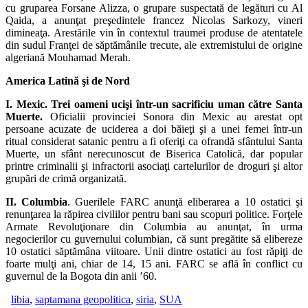
cu gruparea Forsane Alizza, o grupare suspectată de legături cu Al
Qaida, a anunţat preşedintele francez Nicolas Sarkozy, vineri
dimineaţa. Arestările vin în contextul traumei produse de atentatele
din sudul Franţei de săptămânile trecute, ale extremistului de origine
algeriană Mouhamad Merah.
America Latină şi de Nord
I. Mexic. Trei oameni ucişi într-un sacrificiu uman către Santa
Muerte.
Oficialii provinciei Sonora din Mexic au arestat opt
persoane acuzate de uciderea a doi băieţi şi a unei femei într-un
ritual considerat satanic pentru a fi oferiţi ca ofrandă sfântului Santa
Muerte, un sfânt nerecunoscut de Biserica Catolică, dar popular
printre criminalii şi infractorii asociaţi cartelurilor de droguri şi altor
grupări de crimă organizată.
II. Columbia
. Guerilele FARC anunţă eliberarea a 10 ostatici şi
renunţarea la răpirea civililor pentru bani sau scopuri politice. Forţele
Armate Revoluţionare din Columbia au anunţat, în urma
negocierilor cu guvernului columbian, că sunt pregătite să elibereze
10 ostatici săptămâna viitoare. Unii dintre ostatici au fost răpiţi de
foarte mulţi ani, chiar de 14, 15 ani. FARC se află în conflict cu
guvernul de la Bogota din anii ’60.
libia
,
saptamana geopolitica
,
siria
,
SUA