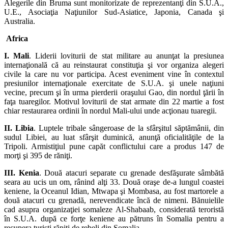
Alegerile din Bruma sunt monitorizate de reprezentanţi din S.U.A.,
U.E., Asociaţia Naţiunilor Sud-Asiatice, Japonia, Canada şi
Australia.
Africa
I. Mali
. Liderii loviturii de stat militare au anunţat la presiunea
internaţională că au reinstaurat constituţia şi vor organiza alegeri
civile la care nu vor participa. Acest eveniment vine în contextul
presiunilor internaţionale exercitate de S.U.A. şi unele naţiuni
vecine, precum şi în urma pierderii oraşului Gao, din nordul ţării în
faţa tuaregilor. Motivul loviturii de stat armate din 22 martie a fost
chiar restaurarea ordinii în nordul Mali-ului unde acţionau tuaregii.
II. Libia
. Luptele tribale sângeroase de la sfârşitul săptămânii, din
sudul Libiei, au luat sfârşit duminică, anunţă oficialităţile de la
Tripoli. Armistiţiul pune capăt conflictului care a produs 147 de
morţi şi 395 de răniţi.
III. Kenia
. Două atacuri separate cu grenade desfăşurate sâmbătă
seara au ucis un om, rânind alţi 33. Două oraşe de-a lungul coastei
keniene, la Oceanul Idian, Mtwapa şi Mombasa, au fost martorele a
două atacuri cu grenadă, nerevendicate încă de nimeni. Bănuielile
cad asupra organizaţiei somaleze Al-Shabaab, considerată teroristă
în S.U.A. după ce forţe keniene au pătruns în Somalia pentru a
recupera turişti răpiţi de rebeli din Somalia.