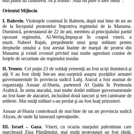
mai putea să călătoresc va fi Iranul? Asta nu pare o idee bună”
.
Orientul Mijlociu
I. Bahrein
. Violenţele continuă în Bahrein, după mai bine de un an
de la începutul protestelor împotriva regimului de la Manama.
Duminică, protestatarul de 22 de ani, membru al principalului partid
opozant regimului, Al-Wefaq,împuşcat în coapsă vineri, a
murit. Nabeel Rajab, preşedintele unui grup militant pentru
drepturile omului a fost arestat înainte de marşul de protest din
Manama şi există zvonuri privind mai multe agresiuni comise de
forţele de securitate ale regimului insular.
II. Yemen
. Cel puţin 23 de soldaţi yemeniţi au fost ucişi duminică şi
alţi 9 au fost răniţi într-un atac-surpriză asupra poziţiilor armatei
guvernamentale în provincia sudică Lahj. Atacul a fost asumat de
organizaţia Ansaar al-Sharia, parteneră Al Qaida în Peninsula
Arabică. În urma atacului, mai multe dotări militare guvernamentale
au fost luate de atacatori, incluzând două tancuri şi trei camioane de
artilerie. Mai mulţi militari s-au predat şi au fost luaţi prizonieri.
Ansaar al-Sharia controlează de mai bine de un an provincia sudică
Abyan, de unde îşi lansează operaţiunile.
III. Israel – Gaza
. Vineri, cu ocazia marşului palestinian care
marchează Ziua Pământului, mai mulţi protestatari au fost răniţi,