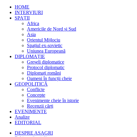
HOME
INTERVIURI
SPAȚII
Africa
Americile de Nord și Sud
Asia
Orientul Mijlociu
Spațiul ex-sovietic
Uniunea Europeană
DIPLOMAȚIE
Greșeli diplomatice
Protocol diplomatic
Diplomați români
Oameni în funcții cheie
GEOPOLITICĂ
Conflicte
Concepte
Evenimente cheie în istorie
Recenzii cărți
EVENIMENTE
Analize
EDITORIAL
DESPRE ASAGRI