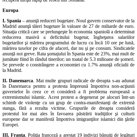
Europa
I. Spania
– anunţă reduceri bugetare. Noul guvern conservator de la
Madrid anunţă tăieri bugetare în valoare de 27 de miliarde de euro.
Situaţia critică care se prelungeşte în economia spaniolă a determinat
reducerea masivă a deficitului bugetar, îngheţarea salariilor
bugetarilor şi mărirea programului de lucru cu încă 10 ore pe lună,
mărirea taxelor pe cifra de afaceri, dar nu şi pe consum. Sindicatele
anunţă noi greve. Rata şomajului în Spania este de 23%, mai mult de
jumătate fiind în rândul tinerilor; un toatal de 5.3 milioane de şomeri.
Se prevede o constrângere a economiei cu 1.7% anunţă oficialii de
la Madrid.
II. Danemarca
. Mai multe grupuri radicale de dreapta s-au adunat
în Danemarca pentru a protesta împreună împotriva non-acţiunii
guvernelor în ceea ce ei consideră a fi problema europeană a
extremismului islamic. Acest protest a degenerat pe alocuri într-un
schimb de violenţe cu un grup de contra-manifestanţi de extremă
stanga, fără a rezulta victime. Grupurile de dreapta consideră
protestul lor mai ales în favoarea păstrării tradiţiilor şi culturii
europene dar se manifestă împotriva imigranţilor islamici din ţările
Europei.
III. Franţa
. Poliţia franceză a arestat 19 indivizi bănuiţi de legături