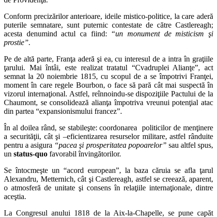
Conform precizărilor anterioare, ideile mistico-politice, la care aderă
puterile semnatare, sunt puternic contestate de către Castlereagh;
acesta denumind actul ca fiind:
“un monument de misticism şi
prostie”.
Pe de altă parte, Franţa aderă şi ea, cu interesul de a intra în graţiile
ţarului. Mai întâi, este realizat tratatul “Cvadruplei Alianţe”, act
semnat la 20 noiembrie 1815, cu scopul de a se împotrivi Franţei,
moment în care regele Bourbon, o face să pară cât mai suspectă în
vizorul internaţional. Astfel, reînnoindu-se dispoziţiile Pactului de la
Chaumont, se consolidează alianţa împotriva vreunui potenţial atac
din partea “expansionismului francez”.
În al doilea rând, se stabileşte: coordonarea politicilor de menţinere
a securităţii, cât şi –eficientizarea resurselor militare, astfel rânduite
pentru a asigura
“pacea şi prosperitatea popoarelor”
sau altfel spus,
un
status-quo
favorabil învingătorilor.
Se întocmeşte un “acord european”, la baza căruia se afla ţarul
Alexandru, Metternich, cât şi Castlereagh, astfel se creează, aparent,
o atmosferă de unitate şi consens în relaţiile internaţionale, dintre
aceştia.
La Congresul anului 1818 de la Aix-la-Chapelle, se pune capăt