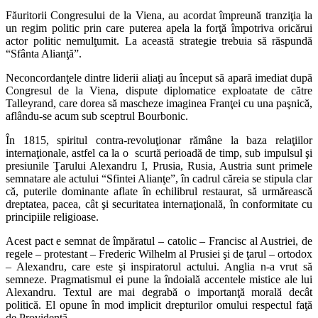
Făuritorii Congresului de la Viena, au acordat împreună tranziţia la
un regim politic prin care puterea apela la forţă împotriva oricărui
actor politic nemulţumit. La această strategie trebuia să răspundă
“Sfânta Alianţă”.
Neconcordanţele dintre liderii aliaţi au început să apară imediat după
Congresul de la Viena, dispute diplomatice exploatate de către
Talleyrand, care dorea să mascheze imaginea Franţei cu una paşnică,
aflându-se acum sub sceptrul Bourbonic.
În 1815, spiritul contra-revoluţionar rămâne la baza relaţiilor
internaţionale, astfel ca la o scurtă perioadă de timp, sub impulsul şi
presiunile Ţarului Alexandru I, Prusia, Rusia, Austria sunt primele
semnatare ale actului “Sfintei Alianţe”, în cadrul căreia se stipula clar
că, puterile dominante aflate în echilibrul restaurat, să urmărească
dreptatea, pacea, cât şi securitatea internaţională, în conformitate cu
principiile religioase.
Acest pact e semnat de împăratul – catolic – Francisc al Austriei, de
regele – protestant – Frederic Wilhelm al Prusiei şi de ţarul – ortodox
– Alexandru, care este şi inspiratorul actului. Anglia n-a vrut să
semneze. Pragmatismul ei pune la îndoială accentele mistice ale lui
Alexandru. Textul are mai degrabă o importanţă morală decât
politică. El opune în mod implicit drepturilor omului respectul faţă
de Providenţă.