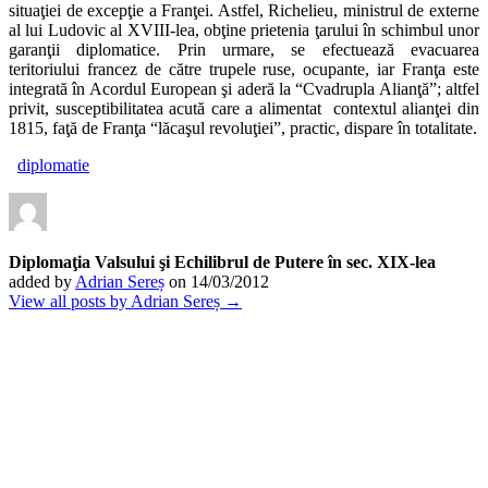
situaţiei de excepţie a Franţei. Astfel, Richelieu, ministrul de externe
al lui Ludovic al XVIII-lea, obţine prietenia ţarului în schimbul unor
garanţii diplomatice. Prin urmare, se efectuează evacuarea
teritoriului francez de către trupele ruse, ocupante, iar Franţa este
integrată în Acordul European şi aderă la “Cvadrupla Alianţă”; altfel
privit, susceptibilitatea acută care a alimentat contextul alianţei din
1815, faţă de Franţa “lăcaşul revoluţiei”, practic, dispare în totalitate.
diplomatie
Diplomaţia Valsului şi Echilibrul de Putere în sec. XIX-lea
added by
Adrian Sereș
on
14/03/2012
View all posts by Adrian Sereș →