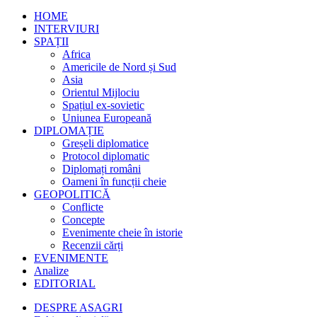
HOME
INTERVIURI
SPAȚII
Africa
Americile de Nord și Sud
Asia
Orientul Mijlociu
Spațiul ex-sovietic
Uniunea Europeană
DIPLOMAȚIE
Greșeli diplomatice
Protocol diplomatic
Diplomați români
Oameni în funcții cheie
GEOPOLITICĂ
Conflicte
Concepte
Evenimente cheie în istorie
Recenzii cărți
EVENIMENTE
Analize
EDITORIAL
DESPRE ASAGRI