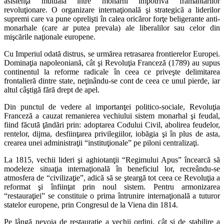
asistenţă mutuală între monarhi împotriva frământărilor
revoluţionare. O organizare internaţională şi strategică a liderilor
supremi care va pune oprelişti în calea oricăror forţe beligerante anti-
monarhale (care ar putea prevala) ale liberalilor sau celor din
mişcările naţionale europene.
Cu Imperiul odată distrus, se urmărea retrasarea frontierelor Europei.
Dominaţia napoleoniană, cât şi Revoluţia Franceză (1789) au supus
continentul la reforme radicale în ceea ce priveşte delimitarea
frontalieră dintre state, neţinându-se cont de ceea ce unul pierde, iar
altul câştigă fără drept de apel.
Din punctul de vedere al importanţei politico-sociale, Revoluţia
Franceză a cauzat remanierea vechiului sistem monarhal şi feudal,
fiind făcută ţăndări prin: adoptarea Codului Civil, abolirea feudelor,
rentelor, dijma, desfiinţarea privilegiilor, iobăgia şi în plus de asta,
crearea unei administraţii “instituţionale” pe piloni centralizaţi.
La 1815, vechii lideri şi aghiotanţii “Regimului Apus” încearcă să
modeleze situaţia internaţională în beneficiul lor, recreându-se
atmosfera de “civilizaţie”, adică să se şteargă tot ceea ce Revoluţia a
reformat şi înfiinţat prin noul sistem. Pentru armonizarea
“restauraţiei” se constituie o prima întrunire internaţională a tuturor
statelor europene, prin Congresul de la Viena din 1814.
Pe lângă nevoia de restauraţie a vechii ordini, cât şi de stabilire a