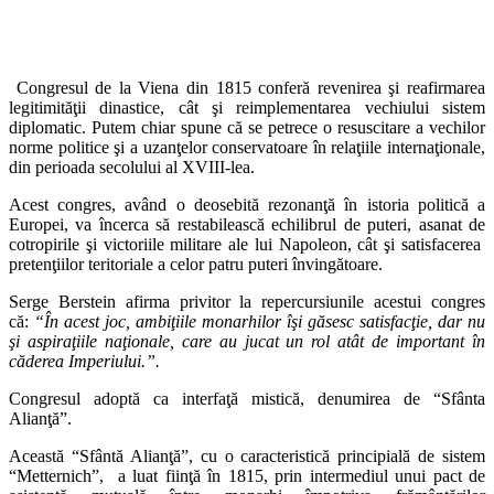
Congresul de la Viena din 1815 conferă revenirea şi reafirmarea
legitimităţii dinastice, cât şi reimplementarea vechiului sistem
diplomatic. Putem chiar spune că se petrece o resuscitare a vechilor
norme politice şi a uzanţelor conservatoare în relaţiile internaţionale,
din perioada secolului al XVIII-lea.
Acest congres, având o deosebită rezonanţă în istoria politică a
Europei, va încerca să restabilească echilibrul de puteri, asanat de
cotropirile şi victoriile militare ale lui Napoleon, cât şi satisfacerea
pretenţiilor teritoriale a celor patru puteri învingătoare.
Serge Berstein afirma privitor la repercursiunile acestui congres
că:
“În acest joc, ambiţiile monarhilor îşi găsesc satisfacţie, dar nu
şi aspiraţiile naţionale, care au jucat un rol atât de important în
căderea Imperiului.”.
Congresul adoptă ca interfaţă mistică, denumirea de “Sfânta
Alianţă”.
Această “Sfântă Alianţă”, cu o caracteristică principială de sistem
“Metternich”, a luat fiinţă în 1815, prin intermediul unui pact de