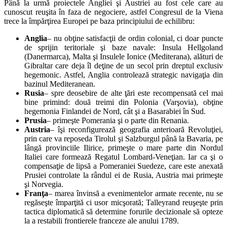
Până la urmă proiectele Angliei şi Austriei au fost cele care au
cunoscut reuşita în faza de negociere, astfel Congresul de la Viena
trece la împărţirea Europei pe baza principiului de echilibru:
Anglia
– nu obţine satisfacţii de ordin colonial, ci doar puncte
de sprijin teritoriale şi baze navale: Insula Hellgoland
(Danermarca), Malta şi Insulele Ionice (Mediterana), alături de
Gibraltar care deja îl deţine de un secol prin dreptul exclusiv
hegemonic. Astfel, Anglia controlează strategic navigaţia din
bazinul Mediteranean.
Rusia
– spre deosebire de alte ţări este recompensată cel mai
bine primind: două treimi din Polonia (Varşovia), obţine
hegemonia Finlandei de Nord, cât şi a Basarabiei în Sud.
Prusia
– primeşte Pomerania şi o parte din Renania.
Austria
– îşi reconfigurează geografia anterioară Revoluţiei,
prin care va reposeda Tirolul şi Salzburgul până la Bavaria, pe
lângă provinciile Ilirice, primeşte o mare parte din Nordul
Italiei care formează Regatul Lombard-Veneţian. Iar ca şi o
compensaţie de lipsă a Pomeraniei Suedeze, care este anexată
Prusiei controlate la rândul ei de Rusia, Austria mai primeşte
şi Norvegia.
Franţa
– marea învinsă a evenimentelor armate recente, nu se
regăseşte împarţită ci usor micşorată; Talleyrand reuşeşte prin
tactica diplomatică să determine forurile decizionale să opteze
la a restabili frontierele franceze ale anului 1789.