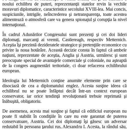
noului echilibru de puteri, reprezentanţii statelor revin la vechile
moravuri diplomatice, caracteristice secolului XVIII-lea. Mai concis,
suspiciunile, intrigile, neîncrederea şi netransparenţa, toate acestea
alimentează o atmosferă care va genera spionajul şi corupţia la nivel
internaţional.
În cadrul Adunărilor Congresului sunt prezenţi şi cei doi lideri
diplomaţi, marcanţi ai vremii, Castlereagh, respectiv Metternich.
Aceştia îşi prezintă dezideratele strategice şi pretenţiile economice cu
privire la noua hotărâre. Această decizie consta în faptul că ambele
naţiuni, reprezentate de aceştia, Anglia şi Austria, urmăresc şi sunt
preocupate special de avantajele comerciale şi coloniale, nu aşteaptă
de la congres augmentări teritoriale, ci doar refacerea echilibrului
european.
Ideologia lui Metternich conţine anumite elemente prin care se
disociază de cea a diplomatului englez. Acesta susţine ideea că
echilibrul nu se poate înfăptui decât într-un context european
conservator, iar orice tendinţă revoluţionară trebuie reprimată şi
înăbuşită, obligatoriu.
De asemenea, acesta mai susţine şi faptul că edificiul european nu
poate fi stabilit în condiţiile în care nu este garantat de puterea
conservatoare, Austria. Cei doi diplomaţi îşi găsesc un adversar
redutabil în persoana ţarului rus, Alexandru I. Acesta, la rândul său,