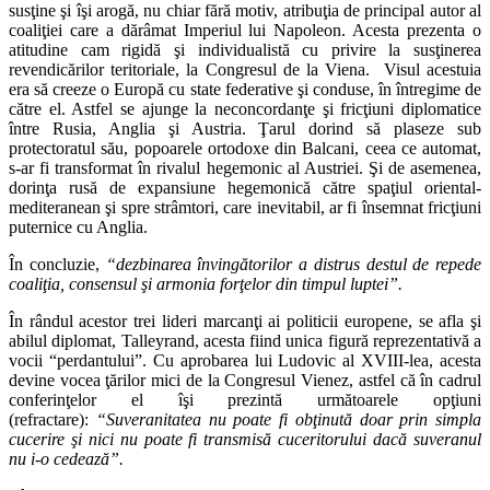
susţine şi îşi arogă, nu chiar fără motiv, atribuţia de principal autor al
coaliţiei care a dărâmat Imperiul lui Napoleon. Acesta prezenta o
atitudine cam rigidă şi individualistă cu privire la susţinerea
revendicărilor teritoriale, la Congresul de la Viena. Visul acestuia
era să creeze o Europă cu state federative şi conduse, în întregime de
către el. Astfel se ajunge la neconcordanţe şi fricţiuni diplomatice
între Rusia, Anglia şi Austria. Ţarul dorind să plaseze sub
protectoratul său, popoarele ortodoxe din Balcani, ceea ce automat,
s-ar fi transformat în rivalul hegemonic al Austriei. Şi de asemenea,
dorinţa rusă de expansiune hegemonică către spaţiul oriental-
mediteranean şi spre strâmtori, care inevitabil, ar fi însemnat fricţiuni
puternice cu Anglia.
În concluzie,
“dezbinarea învingătorilor a distrus destul de repede
coaliţia, consensul şi armonia forţelor din timpul luptei”.
În rândul acestor trei lideri marcanţi ai politicii europene, se afla şi
abilul diplomat, Talleyrand, acesta fiind unica figură reprezentativă a
vocii “perdantului”. Cu aprobarea lui Ludovic al XVIII-lea, acesta
devine vocea ţărilor mici de la Congresul Vienez, astfel că în cadrul
conferinţelor el îşi prezintă următoarele opţiuni
(refractare):
“Suveranitatea nu poate fi obţinută doar prin simpla
cucerire şi nici nu poate fi transmisă cuceritorului dacă suveranul
nu i-o cedează”.