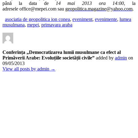
până la data de
14 mai 2013 ora 14:00
, la
adresele
office@mepei.co
m sau
geopolitica.magazine@yahoo.com
.
asociatia de geopolitica ion conea
,
eveniment
,
evenimente
,
lumea
musulmana
,
mepei
,
primavara araba
Conferința „Democratizarea lumii musulmane ca efect al
Primăverii Arabe: Evoluțiile societății civile”
added by
admin
on
09/05/2013
View all posts by admin →