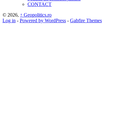
CONTACT
© 2026,
↑
Geopolitics.ro
Log in
-
Powered by WordPress
-
Gabfire Themes