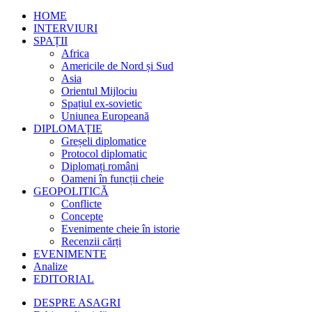
HOME
INTERVIURI
SPAȚII
Africa
Americile de Nord și Sud
Asia
Orientul Mijlociu
Spațiul ex-sovietic
Uniunea Europeană
DIPLOMAȚIE
Greșeli diplomatice
Protocol diplomatic
Diplomați români
Oameni în funcții cheie
GEOPOLITICĂ
Conflicte
Concepte
Evenimente cheie în istorie
Recenzii cărți
EVENIMENTE
Analize
EDITORIAL
DESPRE ASAGRI