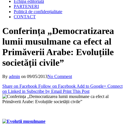
Echipa editorială
PARTENERI
Politică de confidențialitate
CONTACT
Conferința „Democratizarea
lumii musulmane ca efect al
Primăverii Arabe: Evoluțiile
societății civile”
By
admin
on
09/05/2013
No Comment
Share on Facebook
Follow on Facebook
Add to Google+
Connect
on Linked in
Subscribe by Email
Print This Post