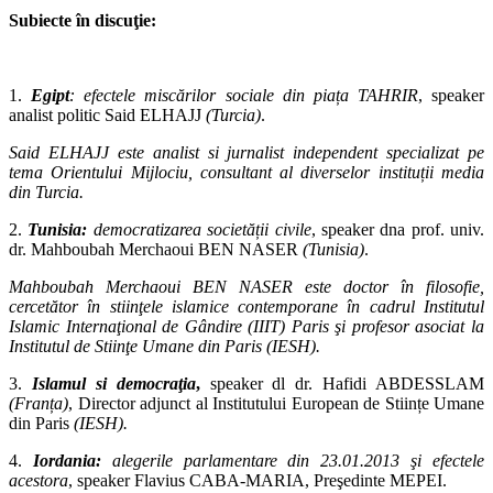
Subiecte în discuţie:
1.
Egipt
: efectele miscărilor sociale din piața TAHRIR
, speaker
analist politic Said
ELHAJJ
(Turcia)
.
Said ELHAJJ este analist si jurnalist independent specializat pe
tema Orientului Mijlociu,
consultant al diverselor instituții media
din Turcia.
2.
Tunisia:
democratizarea societății civile
, speaker dna prof. univ.
dr. Mahboubah
Merchaoui BEN NASER
(Tunisia)
.
Mahboubah Merchaoui BEN NASER este doctor în filosofie,
cercetător în stiinţele
islamice contemporane în cadrul Institutul
Islamic Internaţional de Gândire (IIIT) Paris şi profesor asociat la
Institutul de Stiinţe Umane din Paris (IESH).
3.
Islamul si democraţia
,
speaker dl dr. Hafidi ABDESSLAM
(Franța)
, Director adjunct
al Institutului European de Stiințe Umane
din Paris
(IESH).
4.
Iordania:
alegerile parlamentare din 23.01.2013 şi efectele
acestora
, speaker Flavius
CABA-MARIA, Preşedinte MEPEI.