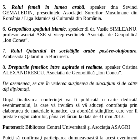
5.
Rolul femeii în lumea arabă
, speaker dna Sevinci
GEMALEDIN, președintele
Asociaţiei Surorilor Musulmane din
România / Liga Islamică şi Culturală din România.
6.
Geopolitica spaţiului islamic
, speaker dl dr. Vasile SIMLEANU,
profesor asociat
ASE și vicepresedintele Asociaţia de Geopolitică
„Ion Conea”.
7.
Rolul Qatarului în societățile arabe post-revoluționare
,
Ambasada Qatarului la
Bucuresti.
8.
Drepturile femeilor, între aspirație si realitate
, speaker Cristina
ALEXANDRESCU,
Asociaţia de Geopolitică „Ion Conea”.
De asemenea, se are în vederea susţinerea de alocuţiuni si de către
alţi diplomați.
După finalizarea conferinţei va fi publicată o carte dedicată
evenimentului, la care vă invităm să
vă aduceţi contribuția prin
elaborarea de materiale tematice, cu abordări stiinţifice, care vor fi
predate organizatorilor, până cel târziu la data de 31 mai 2013.
Parteneri:
Biblioteca Central Universitară şi Asociaţia ASAGRI
Puteţi să confirmaţi participarea
dumneavoastră la acest eveniment