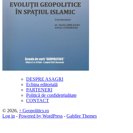
DESPRE ASAGRI
Echipa editorială
PARTENERI
Politică de confidențialitate
CONTACT
© 2026,
↑
Geopolitics.ro
Log in
-
Powered by WordPress
-
Gabfire Themes