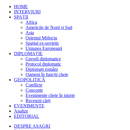
HOME
INTERVIURI
SPAȚII
Africa
Americile de Nord și Sud
Asia
Orientul Mijlociu
Spațiul ex-sovietic
Uniunea Europeană
DIPLOMAȚIE
Greșeli diplomatice
Protocol diplomatic
Diplomați români
Oameni în funcții cheie
GEOPOLITICĂ
Conflicte
Concepte
Evenimente cheie în istorie
Recenzii cărți
EVENIMENTE
Analize
EDITORIAL
DESPRE ASAGRI