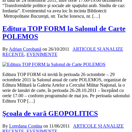
în data de 24 noiembrie 2011, între orele 17.00-19.00 dezbaterea
“Transformările politice şi sociale ale spaţiului arab. Studiu de caz:
Iordania”. Evenimentul va avea loc în incinta Bibliotecii
Metropolitane Bucureşti, str. Tache Ionescu, nr. […]
Editura TOP FORM la Salonul de Carte
POLEMOS
By
Adrian Corobană
on
26/10/2011
ARTICOLE ȘI ANALIZE
RECENTE
,
EVENIMENTE
Editura TOP FORM vă invită în perioada 26 octombrie – 29
octombrie 2011 la Salonul anual de carte POLEMOS, organizat de
Editura Militară la Galeria Artelor a Cercului Militar Naţional, la o
serie de lansări de carte, în perioada 26-28.10.2011 – începând cu
orele 17.00 – conform programului de mai jos. Pe perioada salonului
Editura TOP […]
Şcoala de vară GEOPOLITICS
By
Loredana Costina
on
11/06/2011
ARTICOLE ȘI ANALIZE
RECENTE
,
EVENIMENTE