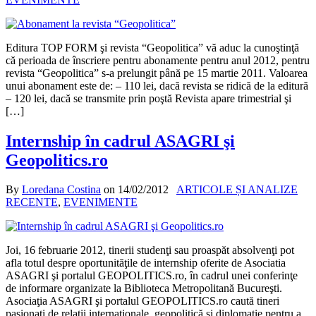
Editura TOP FORM şi revista “Geopolitica” vă aduc la cunoştinţă
că perioada de înscriere pentru abonamente pentru anul 2012, pentru
revista “Geopolitica” s-a prelungit până pe 15 martie 2011. Valoarea
unui abonament este de: – 110 lei, dacă revista se ridică de la editură
– 120 lei, dacă se transmite prin poştă Revista apare trimestrial şi
[…]
Internship în cadrul ASAGRI şi
Geopolitics.ro
By
Loredana Costina
on
14/02/2012
ARTICOLE ȘI ANALIZE
RECENTE
,
EVENIMENTE
Joi, 16 februarie 2012, tinerii studenţi sau proaspăt absolvenţi pot
afla totul despre oportunităţile de internship oferite de Asociatia
ASAGRI şi portalul GEOPOLITICS.ro, în cadrul unei conferinţe
de informare organizate la Biblioteca Metropolitană Bucureşti.
Asociaţia ASAGRI şi portalul GEOPOLITICS.ro caută tineri
pasionaţi de relaţii internaţionale, geopolitică şi diplomaţie pentru a