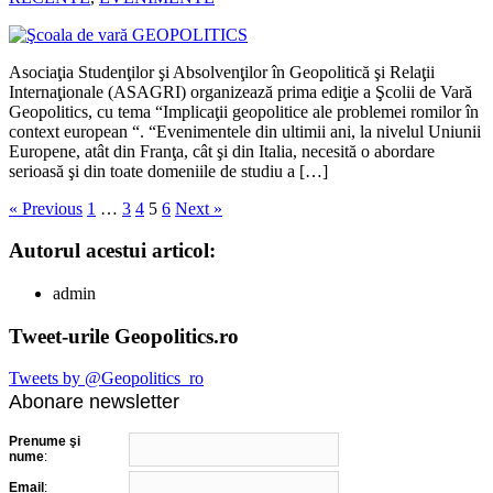
Asociaţia Studenţilor şi Absolvenţilor în Geopolitică şi Relaţii
Internaţionale (ASAGRI) organizează prima ediţie a Şcolii de Vară
Geopolitics, cu tema “Implicaţii geopolitice ale problemei romilor în
context european “. “Evenimentele din ultimii ani, la nivelul Uniunii
Europene, atât din Franţa, cât şi din Italia, necesită o abordare
serioasă şi din toate domeniile de studiu a […]
« Previous
1
…
3
4
5
6
Next »
Autorul acestui articol:
admin
Tweet-urile Geopolitics.ro
Tweets by @Geopolitics_ro
Abonare newsletter
Prenume şi
nume
:
Email
: