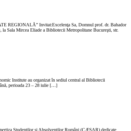
 REGIONALĂ” Invitat:Excelenţa Sa, Domnul prof. dr. Bahador
a Sala Mircea Eliade a Bibliotecii Metropolitane Bucureşti, str.
c Institute au organizat în sediul central al Bibliotecii
ână, perioada 23 – 28 iulie […]
 Expertiza Studenţilor şi Absolvenţilor Români (CÆSAR) dedicate