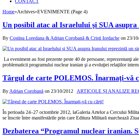
CONTACT
Home
»
Archives
»
EVENIMENTE (Page 4)
Un posibil atac al Israelului şi SUA asupra
By
Costina Loredana & Adrian Corobană & Cristi Iordache
on
23/10
La eveniment au fost prezente peste 40 de persoane, reprezentanţi ale mis
problematicii programului nuclear iranian şi a evoluţiei relaţiilor in
Târgul de carte POLEMOS. Înarmaţi-vă cu
By
Adrian Corobană
on
23/10/2012
ARTICOLE ȘI ANALIZE R
În perioada 24–27 octombrie 2012, laGaleria Artelor a Cercului Mili­tar
se înscrie între manifestările prin care Editura Militară marchează Ziu
Dezbaterea “Programul nuclear iranian. St