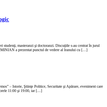
ogic
i studenţi, masteranzi şi doctoranzi. Discuţiile s-au centrat în jurul
or AMINIAN a prezentat punctul de vedere al Iranului cu […]
os” – Istorie, Ştiinţe Politice, Securitate şi Apărare, eveniment care
orele 11:00 şi 19:00, iar […]