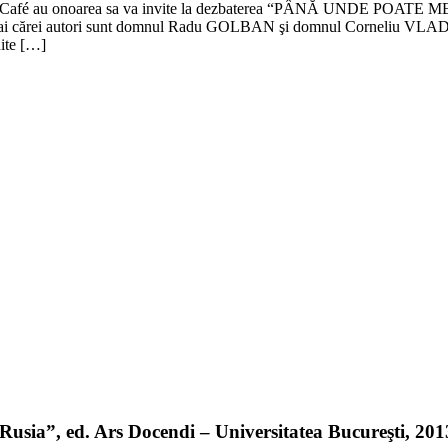
a Club Café au onoarea sa va invite la dezbaterea “PÂNĂ UNDE PO
ărei autori sunt domnul Radu GOLBAN şi domnul Corneliu VLAD. Even
uite […]
sia”, ed. Ars Docendi – Universitatea Bucureşti, 2013 