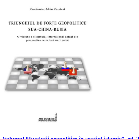
Volumul “Evoluții geopolitice în spațiul islamic”, 