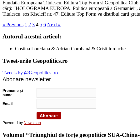
Fundatia Europeana Titulescu, Editura Top Form si Geopolitic
cărţi: “HOLOGRAMA EUROPA. Politica europeană a Germaniei”, ai c
Titulescu, sos Kiseleff nr. 47. Editura Top Form va distribui carti grat
« Previous
1
2
3
4
5
6
Next »
Autorul acestui articol:
Costina Loredana & Adrian Corobană & Cristi Iordache
Tweet-urile Geopolitics.ro
Tweets by @Geopolitics_ro
Abonare newsletter
Prenume şi
nume
:
Email
:
Powered by
Newsman
Volumul “Triunghiul de forţe geopolitice SUA-China-Ru