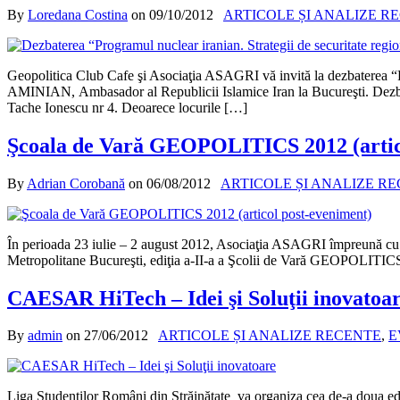
By
Loredana Costina
on
09/10/2012
ARTICOLE ȘI ANALIZE R
Geopolitica Club Cafe şi Asociaţia ASAGRI vă invită la dez
AMINIAN, Ambasador al Republicii Islamice Iran la Bucureşti. Dezbate
Tache Ionescu nr 4. Deoarece locurile […]
Şcoala de Vară GEOPOLITICS 2012 (artic
By
Adrian Corobană
on
06/08/2012
ARTICOLE ȘI ANALIZE R
În perioada 23 iulie – 2 august 2012, Asociaţia ASAGRI împreună cu As
Metropolitane Bucureşti, ediţia a-II-a a Şcolii de Vară GEOPOLITICS
CAESAR HiTech – Idei şi Soluţii inovatoa
By
admin
on
27/06/2012
ARTICOLE ȘI ANALIZE RECENTE
,
E
Liga Studenţilor Români din Străinătate va organiza cea de-a doua edi