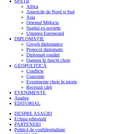
SPAȚII
Africa
Americile de Nord și Sud
Asia
Orientul Mijlociu
Spațiul ex-sovietic
Uniunea Europeană
DIPLOMAȚIE
Greșeli diplomatice
Protocol diplomatic
Diplomați români
Oameni în funcții cheie
GEOPOLITICĂ
Conflicte
Concepte
Evenimente cheie în istorie
Recenzii cărți
EVENIMENTE
Analize
EDITORIAL
DESPRE ASAGRI
Echipa editorială
PARTENERI
Politică de confidențialitate