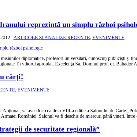
 Iranului reprezintă un simplu război psihol
/2012
ARTICOLE ȘI ANALIZE RECENTE
,
EVENIMENTE
iunilor diplomatice, profesori universitari, cunoscuţi publicişti şi tiner
ternaţionale în viitorul apropiat. Excelenţa Sa, Domnul prof. dr. Bahad
 cărţi!
ECENTE
,
EVENIMENTE
 Naţional, va avea loc cea de-a VIII-a ediţie a Salonului de Carte „Polem
a Armatei României. Salonul va fi deschis de miercuri până vineri, între 
rategii de securitate regională”