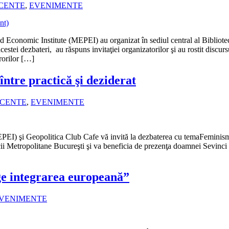
ECENTE
,
EVENIMENTE
Economic Institute (MEPEI) au organizat în sediul central al Bibliotec
estei dezbateri, au răspuns invitaţiei organizatorilor şi au rostit disc
rorilor […]
între practică şi deziderat
ECENTE
,
EVENIMENTE
I) şi Geopolitica Club Cafe vă invită la dezbaterea cu temaFeminismul
cii Metropolitane Bucureşti şi va beneficia de prezenţa doamnei Sevinc
ge integrarea europeană”
VENIMENTE