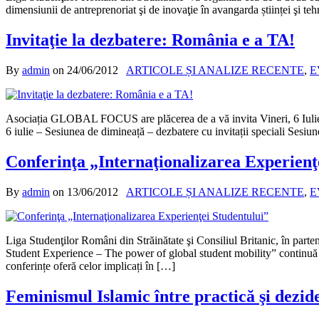
dimensiunii de antreprenoriat şi de inovaţie în avangarda științei şi t
Invitaţie la dezbatere: România e a TA!
By
admin
on
24/06/2012
ARTICOLE ȘI ANALIZE RECENTE
,
E
Asociația GLOBAL FOCUS are plăcerea de a vă invita Vineri, 6 Iulie, 
6 iulie – Sesiunea de dimineață – dezbatere cu invitații speciali Sesiu
Conferinţa „Internaţionalizarea Experienţ
By
admin
on
13/06/2012
ARTICOLE ȘI ANALIZE RECENTE
,
E
Liga Studenţilor Români din Străinătate şi Consiliul Britanic, în part
Student Experience – The power of global student mobility” continuă se
conferințe oferă celor implicați în […]
Feminismul Islamic între practică şi dezid