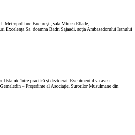
ii Metropolitane Bucureşti, sala Mircea Eliade,
ursuri Excelenţa Sa, doamna Badri Sajaadi, soţia Ambasadorului Iranului
 islamic între practică şi deziderat. Evenimentul va avea
i Gemaledin – Preşedinte al Asociaţiei Surorilor Musulmane din