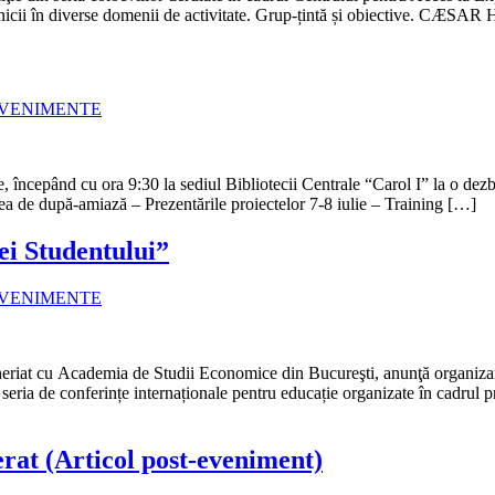
ehnicii în diverse domenii de activitate. Grup-țintă și obiective. CÆSAR
VENIMENTE
începând cu ora 9:30 la sediul Bibliotecii Centrale “Carol I” la o de
nea de după-amiază – Prezentările proiectelor 7-8 iulie – Training […]
ei Studentului”
VENIMENTE
eneriat cu Academia de Studii Economice din Bucureşti, anunţă organizar
ria de conferințe internaționale pentru educație organizate în cadrul p
erat (Articol post-eveniment)