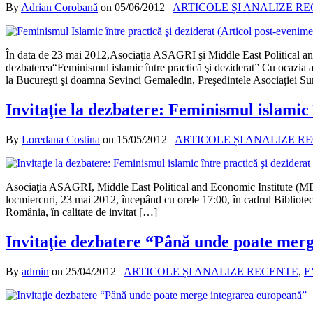
By
Adrian Corobană
on
05/06/2012
ARTICOLE ȘI ANALIZE R
În data de 23 mai 2012,Asociaţia ASAGRI şi Middle East Political and 
dezbaterea“Feminismul islamic între practică şi deziderat” Cu ocazia ac
la Bucureşti şi doamna Sevinci Gemaledin, Preşedintele Asociaţiei Su
Invitaţie la dezbatere: Feminismul islamic 
By
Loredana Costina
on
15/05/2012
ARTICOLE ȘI ANALIZE R
Asociaţia ASAGRI, Middle East Political and Economic Institute (MEPE
locmiercuri, 23 mai 2012, începând cu orele 17:00, în cadrul Bibliote
România, în calitate de invitat […]
Invitaţie dezbatere “Până unde poate mer
By
admin
on
25/04/2012
ARTICOLE ȘI ANALIZE RECENTE
,
E