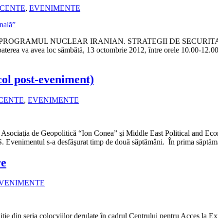
ECENTE
,
EVENIMENTE
baterea “PROGRAMUL NUCLEAR IRANIAN. STRATEGII DE SECURITATE
rea va avea loc sâmbătă, 13 octombrie 2012, între orele 10.00-12.00, l
ol post-eveniment)
ECENTE
,
EVENIMENTE
ociaţia de Geopolitică “Ion Conea” şi Middle East Political and Economi
. Evenimentul s-a desfăşurat timp de două săptămâni. În prima săptăm
re
VENIMENTE
ţie din seria colocviilor derulate în cadrul Centrului pentru Acces la