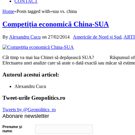
CONTACT
Home
»
Posts tagged with
»
sua vs. china
Competiția economică China-SUA
By
Alexandru Cucu
on
27/02/2014
Americile de Nord și Sud
,
ARTI
Cât timp va mai lua Chinei să depășească SUA? Răspunsul oferit acest
Efectuarea unei analize care să arate o dată exactă sau măcar să estime
Autorul acestui articol:
Alexandru Cucu
Tweet-urile Geopolitics.ro
Tweets by @Geopolitics_ro
Abonare newsletter
Prenume şi
nume
: