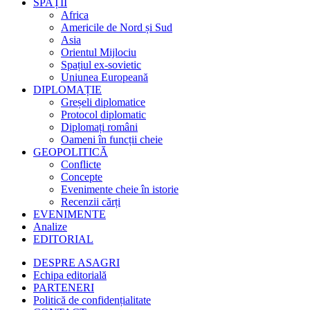
SPAȚII
Africa
Americile de Nord și Sud
Asia
Orientul Mijlociu
Spațiul ex-sovietic
Uniunea Europeană
DIPLOMAȚIE
Greșeli diplomatice
Protocol diplomatic
Diplomați români
Oameni în funcții cheie
GEOPOLITICĂ
Conflicte
Concepte
Evenimente cheie în istorie
Recenzii cărți
EVENIMENTE
Analize
EDITORIAL
DESPRE ASAGRI
Echipa editorială
PARTENERI
Politică de confidențialitate