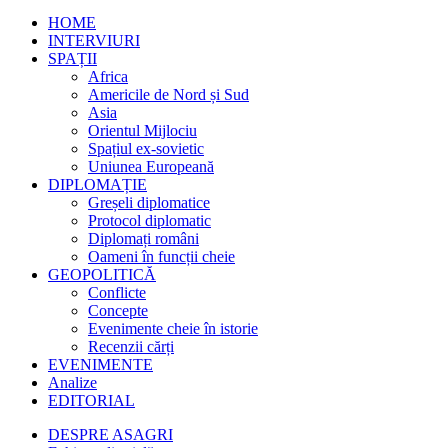
HOME
INTERVIURI
SPAȚII
Africa
Americile de Nord și Sud
Asia
Orientul Mijlociu
Spațiul ex-sovietic
Uniunea Europeană
DIPLOMAȚIE
Greșeli diplomatice
Protocol diplomatic
Diplomați români
Oameni în funcții cheie
GEOPOLITICĂ
Conflicte
Concepte
Evenimente cheie în istorie
Recenzii cărți
EVENIMENTE
Analize
EDITORIAL
DESPRE ASAGRI