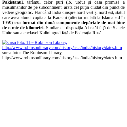
Pakistanul
, tărâmul celor puri (lb. urdu) şi casa promisă a
musulmanilor de pe subcontinent, arăta cel puţin ciudat din punct de
vedere geografic. Flancând India dinspre nord-vest şi nord-est, statul
care avea atunci capitala la Karachi (ulterior mutată la Islamabad în
1959)
era format din două componente depărtate de mai bine
de o mie de kilometri.
Similar cu dispoziţia Alaskăi faţă de Statele
Unite sau a enclavei Kaliningrad faţă de Federaţia Rusă.
sursa foto: The Robinson Library,
http://www.robinsonlibrary.com/history/asia/india/history/dates.htm