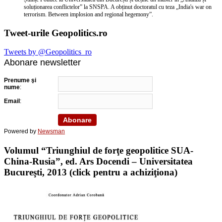
soluționarea conflictelor” la SNSPA. A obținut doctoratul cu teza „India's war on
terrorism. Between implosion and regional hegemony”.
Tweet-urile Geopolitics.ro
Tweets by @Geopolitics_ro
Abonare newsletter
Prenume şi
nume
:
Email
:
Powered by
Newsman
Volumul “Triunghiul de forţe geopolitice SUA-
China-Rusia”, ed. Ars Docendi – Universitatea
Bucureşti, 2013 (click pentru a achiziţiona)