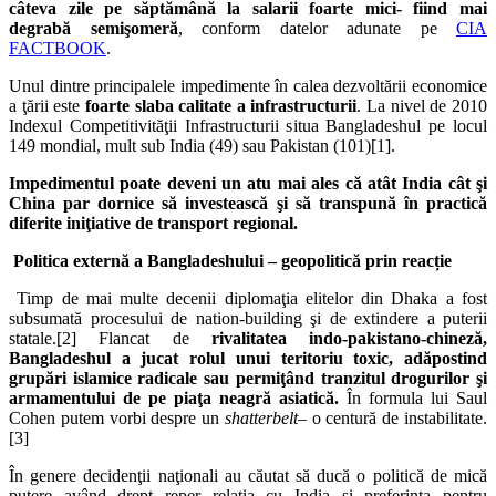
câteva zile pe săptămână la salarii foarte mici- fiind mai
degrabă semişomeră
, conform datelor adunate pe
CIA
FACTBOOK
.
Unul dintre principalele impedimente în calea dezvoltării economice
a ţării este
foarte slaba calitate a infrastructurii
. La nivel de 2010
Indexul Competitivităţii Infrastructurii situa Bangladeshul pe locul
149 mondial, mult sub India (49) sau Pakistan (101)[1].
Impedimentul poate deveni un atu mai ales că atât India cât şi
China par dornice să investească şi să transpună în practică
diferite iniţiative de transport regional.
Politica externă a Bangladeshului – geopolitică prin reacție
Timp de mai multe decenii diplomaţia elitelor din Dhaka a fost
subsumată procesului de nation-building şi de extindere a puterii
statale.[2] Flancat de
rivalitatea indo-pakistano-chineză,
Bangladeshul a jucat rolul unui teritoriu toxic, adăpostind
grupări islamice radicale sau permiţând tranzitul drogurilor şi
armamentului de pe piaţa neagră asiatică.
În formula lui Saul
Cohen putem vorbi despre un
shatterbelt
– o centură de instabilitate.
[3]
În genere decidenţii naţionali au căutat să ducă o politică de mică
putere având drept reper relaţia cu India şi preferinţa pentru