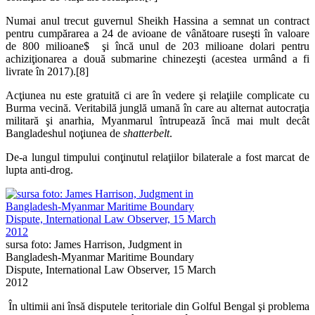
Numai anul trecut guvernul Sheikh Hassina a semnat un contract
pentru cumpărarea a 24 de avioane de vânătoare ruseşti în valoare
de 800 milioane$ şi încă unul de 203 milioane dolari pentru
achiziţionarea a două submarine chinezeşti (acestea urmând a fi
livrate în 2017).[8]
Acţiunea nu este gratuită ci are în vedere şi relaţiile complicate cu
Burma vecină. Veritabilă junglă umană în care au alternat autocraţia
militară şi anarhia, Myanmarul întrupează încă mai mult decât
Bangladeshul noţiunea de
shatterbelt
.
De-a lungul timpului conţinutul relaţiilor bilaterale a fost marcat de
lupta anti-drog.
sursa foto: James Harrison, Judgment in
Bangladesh-Myanmar Maritime Boundary
Dispute, International Law Observer, 15 March
2012
În ultimii ani însă disputele teritoriale din Golful Bengal şi problema