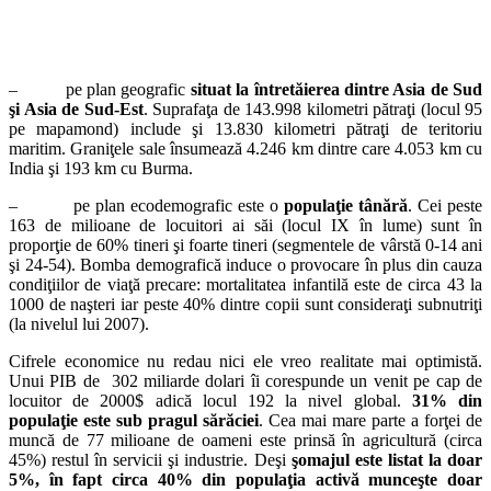
– pe plan geografic
situat la întretăierea dintre Asia de Sud
şi Asia de Sud-Est
. Suprafaţa de 143.998 kilometri pătraţi (locul 95
pe mapamond) include şi 13.830 kilometri pătraţi de teritoriu
maritim. Graniţele sale însumează 4.246 km dintre care 4.053 km cu
India şi 193 km cu Burma.
– pe plan ecodemografic este o
populaţie tânără
. Cei peste
163 de milioane de locuitori ai săi (locul IX în lume) sunt în
proporţie de 60% tineri şi foarte tineri (segmentele de vârstă 0-14 ani
şi 24-54). Bomba demografică induce o provocare în plus din cauza
condiţiilor de viaţă precare: mortalitatea infantilă este de circa 43 la
1000 de naşteri iar peste 40% dintre copii sunt consideraţi subnutriţi
(la nivelul lui 2007).
Cifrele economice nu redau nici ele vreo realitate mai optimistă.
Unui PIB de 302 miliarde dolari îi corespunde un venit pe cap de
locuitor de 2000$ adică locul 192 la nivel global.
31% din
populaţie este sub pragul sărăciei
. Cea mai mare parte a forţei de
muncă de 77 milioane de oameni este prinsă în agricultură (circa
45%) restul în servicii şi industrie. Deşi
şomajul este listat la doar
5%, în fapt circa 40% din populaţia activă munceşte doar