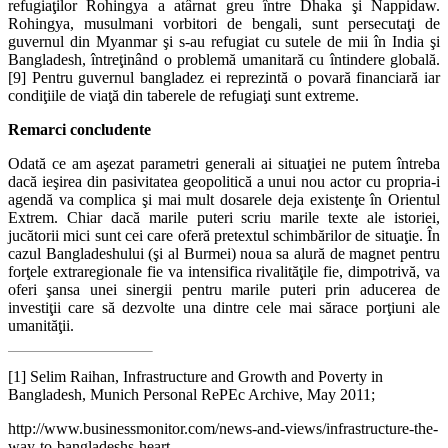
refugiaţilor Rohingya a atârnat greu între Dhaka şi Nappidaw.
Rohingya, musulmani vorbitori de bengali, sunt persecutaţi de
guvernul din Myanmar şi s-au refugiat cu sutele de mii în India şi
Bangladesh, întreţinând o problemă umanitară cu întindere globală.
[9] Pentru guvernul bangladez ei reprezintă o povară financiară iar
condiţiile de viaţă din taberele de refugiaţi sunt extreme.
Remarci concludente
Odată ce am aşezat parametri generali ai situaţiei ne putem întreba
dacă ieşirea din pasivitatea geopolitică a unui nou actor cu propria-i
agendă va complica şi mai mult dosarele deja existenţe în Orientul
Extrem. Chiar dacă marile puteri scriu marile texte ale istoriei,
jucătorii mici sunt cei care oferă pretextul schimbărilor de situaţie. În
cazul Bangladeshului (şi al Burmei) noua sa alură de magnet pentru
forţele extraregionale fie va intensifica rivalităţile fie, dimpotrivă, va
oferi şansa unei sinergii pentru marile puteri prin aducerea de
investiţii care să dezvolte una dintre cele mai sărace porţiuni ale
umanităţii.
[1] Selim Raihan, Infrastructure and Growth and Poverty in
Bangladesh, Munich Personal RePEc Archive, May 2011;
http://www.businessmonitor.com/news-and-views/infrastructure-the-
way-to-bangladeshs-heart