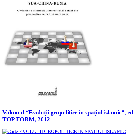
Volumul “Evoluții geopolitice în spațiul islamic”, ed.
TOP FORM, 2012