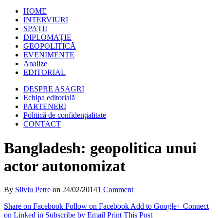
HOME
INTERVIURI
SPAȚII
DIPLOMAȚIE
GEOPOLITICĂ
EVENIMENTE
Analize
EDITORIAL
DESPRE ASAGRI
Echipa editorială
PARTENERI
Politică de confidențialitate
CONTACT
Bangladesh: geopolitica unui
actor autonomizat
By
Silviu Petre
on
24/02/2014
1 Comment
Share on Facebook
Follow on Facebook
Add to Google+
Connect
on Linked in
Subscribe by Email
Print This Post