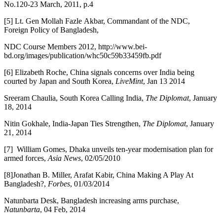
No.120-23 March, 2011, p.4
[5] Lt. Gen Mollah Fazle Akbar, Commandant of the NDC,
Foreign Policy of Bangladesh,
NDC Course Members 2012, http://www.bei-
bd.org/images/publication/whc50c59b33459fb.pdf
[6] Elizabeth Roche, China signals concerns over India being
courted by Japan and South Korea,
LiveMint
, Jan 13 2014
Sreeram Chaulia, South Korea Calling India,
The Diplomat
, January
18, 2014
Nitin Gokhale, India-Japan Ties Strengthen,
The Diplomat
, January
21, 2014
[7] William Gomes, Dhaka unveils ten-year modernisation plan for
armed forces,
Asia News
, 02/05/2010
[8]Jonathan B. Miller, Arafat Kabir, China Making A Play At
Bangladesh?,
Forbes
, 01/03/2014
Natunbarta Desk, Bangladesh increasing arms purchase,
Natunbarta
, 04 Feb, 2014