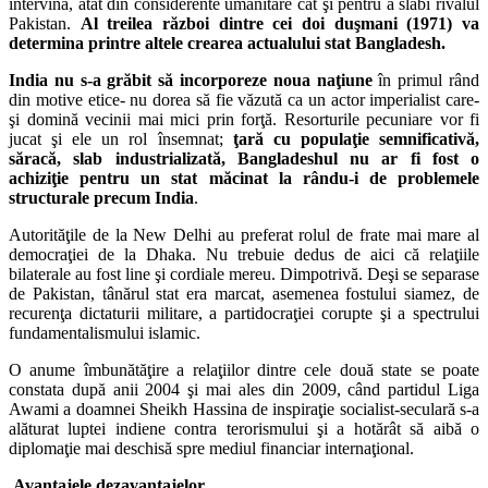
intervină, atât din considerente umanitare cât şi pentru a slăbi rivalul
Pakistan.
Al treilea război dintre cei doi duşmani (1971) va
determina printre altele crearea actualului stat Bangladesh.
India nu s-a grăbit să incorporeze noua naţiune
în primul rând
din motive etice- nu dorea să fie văzută ca un actor imperialist care-
şi domină vecinii mai mici prin forţă. Resorturile pecuniare vor fi
jucat şi ele un rol însemnat;
ţară cu populaţie semnificativă,
săracă, slab industrializată, Bangladeshul nu ar fi fost o
achiziţie pentru un stat măcinat la rându-i de problemele
structurale precum India
.
Autorităţile de la New Delhi au preferat rolul de frate mai mare al
democraţiei de la Dhaka. Nu trebuie dedus de aici că relaţiile
bilaterale au fost line şi cordiale mereu. Dimpotrivă. Deşi se separase
de Pakistan, tânărul stat era marcat, asemenea fostului siamez, de
recurenţa dictaturii militare, a partidocraţiei corupte şi a spectrului
fundamentalismului islamic.
O anume îmbunătăţire a relaţiilor dintre cele două state se poate
constata după anii 2004 şi mai ales din 2009, când partidul Liga
Awami a doamnei Sheikh Hassina de inspiraţie socialist-seculară s-a
alăturat luptei indiene contra terorismului şi a hotărât să aibă o
diplomaţie mai deschisă spre mediul financiar internaţional.
Avantajele dezavantajelor