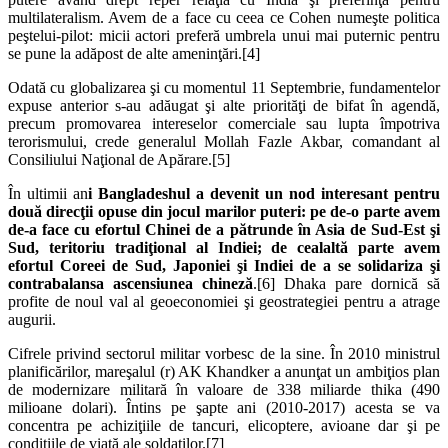
multilateralism. Avem de a face cu ceea ce Cohen numeşte politica
peştelui-pilot: micii actori preferă umbrela unui mai puternic pentru
se pune la adăpost de alte ameninţări.[4]
Odată cu globalizarea şi cu momentul 11 Septembrie, fundamentelor
expuse anterior s-au adăugat şi alte priorităţi de bifat în agendă,
precum promovarea intereselor comerciale sau lupta împotriva
terorismului, crede generalul Mollah Fazle Akbar, comandant al
Consiliului Naţional de Apărare.[5]
În ultimii an
i Bangladeshul a devenit un nod interesant pentru
două direcţii opuse din jocul marilor puteri: pe de-o parte avem
de-a face cu efortul Chinei de a pătrunde în Asia de Sud-Est şi
Sud, teritoriu tradiţional al Indiei; de cealaltă parte avem
efortul Coreei de Sud, Japoniei şi Indiei de a se solidariza şi
contrabalansa ascensiunea chineză
.[6] Dhaka pare dornică să
profite de noul val al geoeconomiei şi geostrategiei pentru a atrage
augurii.
Cifrele privind sectorul militar vorbesc de la sine. În 2010 ministrul
planificărilor, mareşalul (r) AK Khandker a anunţat un ambiţios plan
de modernizare militară în valoare de 338 miliarde thika (490
milioane dolari). Întins pe şapte ani (2010-2017) acesta se va
concentra pe achiziţiile de tancuri, elicoptere, avioane dar şi pe
condiţiile de viaţă ale soldaţilor.[7]