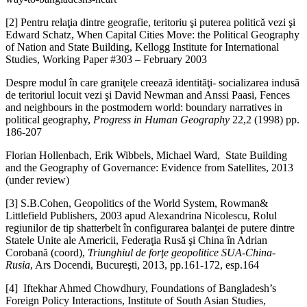
[2] Pentru relaţia dintre geografie, teritoriu şi puterea politică vezi şi
Edward Schatz, When Capital Cities Move: the Political Geography
of Nation and State Building, Kellogg Institute for International
Studies, Working Paper #303 – February 2003
Despre modul în care graniţele creează identităţi- socializarea indusă
de teritoriul locuit vezi şi David Newman and Anssi Paasi, Fences
and neighbours in the postmodern world: boundary narratives in
political geography,
Progress in Human Geography
22,2 (1998) pp.
186-207
Florian Hollenbach, Erik Wibbels, Michael Ward, State Building
and the Geography of Governance: Evidence from Satellites, 2013
(under review)
[3] S.B.Cohen, Geopolitics of the World System, Rowman&
Littlefield Publishers, 2003 apud Alexandrina Nicolescu, Rolul
regiunilor de tip shatterbelt în configurarea balanţei de putere dintre
Statele Unite ale Americii, Federaţia Rusă şi China în Adrian
Corobană (coord),
Triunghiul de forţe geopolitice SUA-China-
Rusia
, Ars Docendi, Bucureşti, 2013, pp.161-172, esp.164
[4] Iftekhar Ahmed Chowdhury, Foundations of Bangladesh’s
Foreign Policy Interactions, Institute of South Asian Studies,