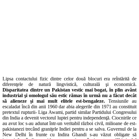
Lipsa contactului fizic dintre celor două blocuri era reîntărită de
diferenţele de natură lingvistică, culturală şi economică.
Disparitatea dintre un Pakistan vestic mai bogat, în plin avânt
industrial şi omologul său estic rămas în urmă nu a făcut decât
să alieneze şi mai mult elitele est-bengaleze.
Tensiunile au
escaladat încă din anii 1960 dar abia alegerile din 1971 au constituit
pretextul rupturii- Liga Awami, partid similar Partidului Congresului
din India a devenit vectorul luptei pentru independenţă. Ciocnirile ce
au avut loc s-au adunat într-un veritabil război civil, milioane de est-
pakistanezi trecând graniţele Indiei pentru a se salva. Guvernul de la
New Delhi în frunte cu Indira Ghandi s-au văzut obligate să