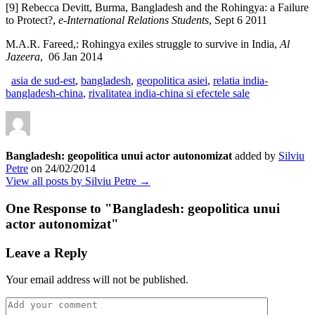
[9] Rebecca Devitt, Burma, Bangladesh and the Rohingya: a Failure
to Protect?,
e-International Relations Students
, Sept 6 2011
M.A.R. Fareed,: Rohingya exiles struggle to survive in India,
Al
Jazeera
, 06 Jan 2014
asia de sud-est
,
bangladesh
,
geopolitica asiei
,
relatia india-
bangladesh-china
,
rivalitatea india-china si efectele sale
Bangladesh: geopolitica unui actor autonomizat
added by
Silviu
Petre
on
24/02/2014
View all posts by Silviu Petre →
One Response to "
Bangladesh: geopolitica unui
actor autonomizat
"
Leave a Reply
Your email address will not be published.