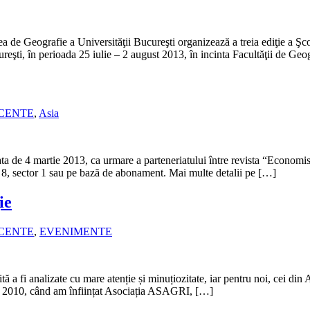
ea de Geografie a Universităţii Bucureşti organizează a treia ediţie
ureşti, în perioada 25 iulie – 2 august 2013, în incinta Facultăţii de Geo
ECENTE
,
Asia
data de 4 martie 2013, ca urmare a parteneriatului între revista “Economi
et. 8, sector 1 sau pe bază de abonament. Mai multe detalii pe […]
ie
ECENTE
,
EVENIMENTE
 a fi analizate cu mare atenție și minuțiozitate, iar pentru noi, cei di
lui 2010, când am înființat Asociația ASAGRI, […]