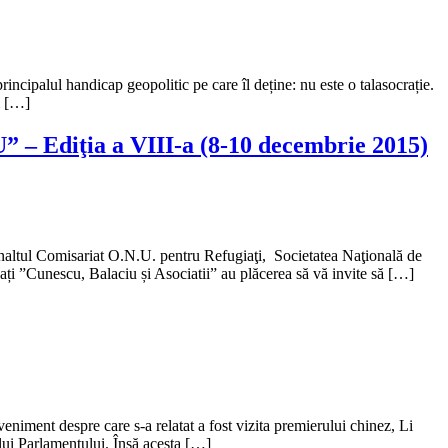
rincipalul handicap geopolitic pe care îl deține: nu este o talasocrație.
i […]
 – Ediţia a VIII-a (8-10 decembrie 2015)
 Înaltul Comisariat O.N.U. pentru Refugiaţi, Societatea Naţională de
 ”Cunescu, Balaciu și Asociatii” au plăcerea să vă invite să […]
eniment despre care s-a relatat a fost vizita premierului chinez, Li
lui Parlamentului. Însă acesta […]