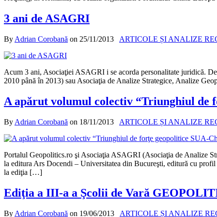
3 ani de ASAGRI
By
Adrian Corobană
on
25/11/2013
ARTICOLE ȘI ANALIZE R
Acum 3 ani, Asociaţiei ASAGRI i se acorda personalitate juridică. De a
2010 până în 2013) sau Asociaţia de Analize Strategice, Analize Geopo
A apărut volumul colectiv “Triunghiul de 
By
Adrian Corobană
on
18/11/2013
ARTICOLE ȘI ANALIZE R
Portalul Geopolitics.ro şi Asociaţia ASAGRI (Asociaţia de Analize Str
la editura Ars Docendi – Universitatea din Bucureşti, editură cu profil
la ediţia […]
Ediţia a III-a a Şcolii de Vară GEOPOLIT
By
Adrian Corobană
on
19/06/2013
ARTICOLE ȘI ANALIZE R