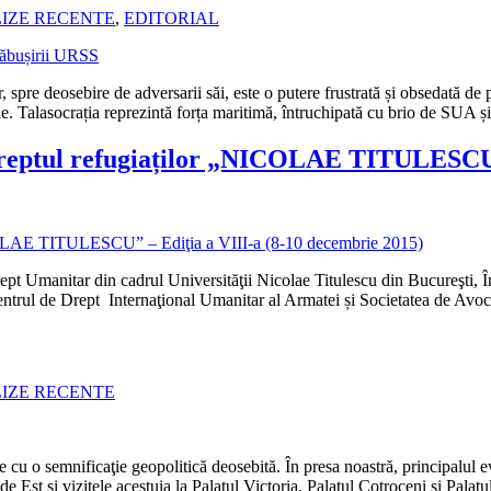
LIZE RECENTE
,
EDITORIAL
, spre deosebire de adversarii săi, este o putere frustrată și obsedată de p
ție. Talasocrația reprezintă forța maritimă, întruchipată cu brio de SUA ș
dreptul refugiaților „NICOLAE TITULESCU”
rept Umanitar din cadrul Universităţii Nicolae Titulescu din Bucureşti,
ul de Drept Internaţional Umanitar al Armatei și Societatea de Avocați
LIZE RECENTE
 cu o semnificaţie geopolitică deosebită. În presa noastră, principalul ev
st şi vizitele acestuia la Palatul Victoria, Palatul Cotroceni şi Palatu