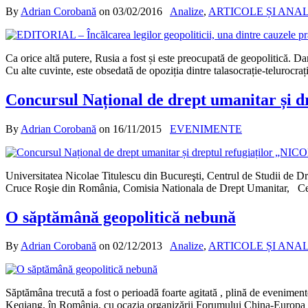
By
Adrian Corobană
on
03/02/2016
Analize
,
ARTICOLE ȘI ANA
Ca orice altă putere, Rusia a fost și este preocupată de geopolitică. Dar
Cu alte cuvinte, este obsedată de opoziția dintre talasocrație-telurocra
Concursul Național de drept umanitar și 
By
Adrian Corobană
on
16/11/2015
EVENIMENTE
Universitatea Nicolae Titulescu din Bucureşti, Centrul de Studii de D
Cruce Roşie din România, Comisia Nationala de Drept Umanitar, Centr
O săptămână geopolitică nebună
By
Adrian Corobană
on
02/12/2013
Analize
,
ARTICOLE ȘI ANA
Săptămâna trecută a fost o perioadă foarte agitată , plină de evenimente
Keqiang, în România, cu ocazia organizării Forumului China-Europa de E