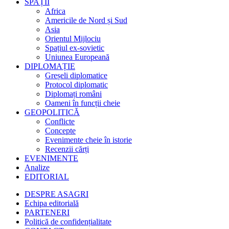
SPAȚII
Africa
Americile de Nord și Sud
Asia
Orientul Mijlociu
Spațiul ex-sovietic
Uniunea Europeană
DIPLOMAȚIE
Greșeli diplomatice
Protocol diplomatic
Diplomați români
Oameni în funcții cheie
GEOPOLITICĂ
Conflicte
Concepte
Evenimente cheie în istorie
Recenzii cărți
EVENIMENTE
Analize
EDITORIAL
DESPRE ASAGRI
Echipa editorială
PARTENERI
Politică de confidențialitate