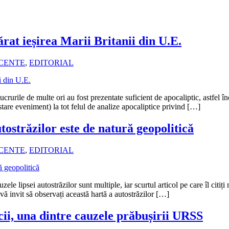
t ieșirea Marii Britanii din U.E.
ECENTE
,
EDITORIAL
crurile de multe ori au fost prezentate suficient de apocaliptic, astfel 
stare eveniment) la tot felul de analize apocaliptice privind […]
ostrăzilor este de natură geopolitică
ECENTE
,
EDITORIAL
zele lipsei autostrăzilor sunt multiple, iar scurtul articol pe care îl citiț
vă invit să observați această hartă a autostrăzilor […]
ii, una dintre cauzele prăbușirii URSS