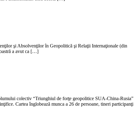
ilor şi Absolvenţilor în Geopolitică şi Relaţii Internaţionale (din
oastră a avut ca […]
 volumului colectiv “Triunghiul de forţe geopolitice SUA-China-Rusia”
inţifice. Cartea înglobează munca a 26 de persoane, tineri participanţi