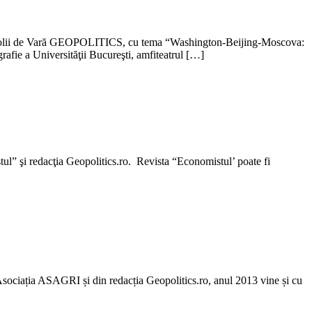
 a Şcolii de Vară GEOPOLITICS, cu tema “Washington-Beijing-Moscova:
grafie a Universităţii Bucureşti, amfiteatrul […]
stul” şi redacţia Geopolitics.ro. Revista “Economistul’ poate fi
n Asociația ASAGRI și din redacția Geopolitics.ro, anul 2013 vine și cu