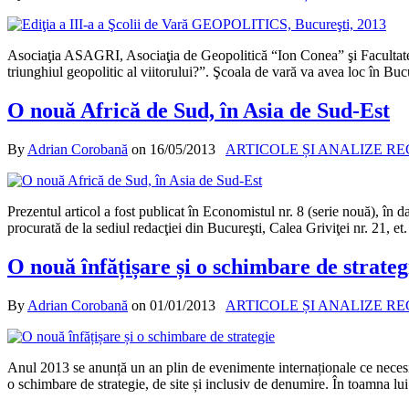
Asociaţia ASAGRI, Asociaţia de Geopolitică “Ion Conea” şi Facultat
triunghiul geopolitic al viitorului?”. Şcoala de vară va avea loc în Buc
O nouă Africă de Sud, în Asia de Sud-Est
By
Adrian Corobană
on
16/05/2013
ARTICOLE ȘI ANALIZE R
Prezentul articol a fost publicat în Economistul nr. 8 (serie nouă), în 
procurată de la sediul redacţiei din Bucureşti, Calea Griviţei nr. 21, 
O nouă înfățișare și o schimbare de strateg
By
Adrian Corobană
on
01/01/2013
ARTICOLE ȘI ANALIZE R
Anul 2013 se anunță un an plin de evenimente internaționale ce necesită
o schimbare de strategie, de site și inclusiv de denumire. În toamna 