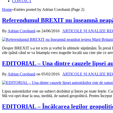
CONTACT
Home
»
Entries posted by Adrian Corobană (Page 2)
Referendumul BREXIT nu înseamnă neapăra
By
Adrian Corobană
on
24/06/2016
ARTICOLE ȘI ANALIZE R
Despre BREXIT s-a tot scris și vorbit în ultimele săptămâni. În presă lu
zile (până când se va întampla vreo tragedie locală sau cine știe ce are
EDITORIAL – Una dintre cauzele lipsei aut
By
Adrian Corobană
on
05/02/2016
ARTICOLE ȘI ANALIZE R
Lipsa autostrăzilor este un subiect dezbătut și întors pe toate fețele. Cau
Mă voi opri doar la una, inedită, de natură geopolitică. Pentru început 
EDITORIAL – Încălcarea legilor geopolitic