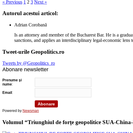
« Previous
1
2
3
Next »
Autorul acestui articol:
Adrian Corobană
Is an attorney and member of the Bucharest Bar. He is a graduat
sanctions, and applies an interdisciplinary legal-economic lens t
Tweet-urile Geopolitics.ro
Tweets by @Geopolitics_ro
Abonare newsletter
Prenume şi
nume
:
Email
:
Powered by
Newsman
Volumul “Triunghiul de forţe geopolitice SUA-China-Ru