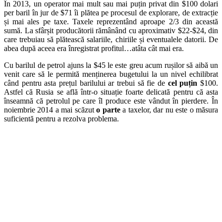
În 2013, un operator mai mult sau mai puțin privat din $100 dolari
per baril în jur de $71 îi plătea pe procesul de explorare, de extracție
și mai ales pe taxe. Taxele reprezentând aproape 2/3 din această
sumă. La sfârșit producătorii rămânând cu aproximativ $22-$24, din
care trebuiau să plătească salariile, chiriile și eventualele datorii. De
abea după aceea era înregistrat profitul…atâta cât mai era.
Cu barilul de petrol ajuns la $45 le este greu acum rușilor să aibă un
venit care să le permită menținerea bugetului la un nivel echilibrat
când pentru asta prețul barilului ar trebui să fie de
cel puțin
$100.
Astfel că Rusia se află într-o situație foarte delicată pentru că asta
înseamnă că petrolul pe care îl produce este vândut în pierdere. În
noiembrie 2014 a mai scăzut
o parte
a taxelor, dar nu este o măsura
suficientă pentru a rezolva problema.