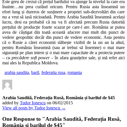
Este greu de crezut că prețul barilului va ajunge la nivelul la care era
înainte…nu prea curând oricum. Pentru Rusia asta înseamnă un
efort lung și dureros de susținere a propriei sub-dezvoltări din care
nu a vrut să iasă nicioadată. Pentru Arabia Saudită înseamnă același
lucru, desi ea probabil că nu va fi afectată precum Rusia datorită
prețului de producție foarte scazut pe care-l are. România ar putea
avea de câștigat din toată această afacere mai mult din punct de
vedere geopolitic decât din punct de vedere economic. Asta pentru
că o Rusie a cărei economii slăbește vizibil de la un an la altul,
pentru România înseamnă (sau ar trebui să însemne) o mai mare
siguranță pe plan intern și o mai mare capacitate de a proiecta putere
– cu precădere soft power –
în afara granițelor sale, și mă refer aici
mai ales la Republica Moldova.
arabia saudita
,
baril
,
federatia rusa
,
romania
Arabia Saudită, Federația Rusă, România și barilul de $45
added by
Tudor Ionescu
on
06/02/2015
View all posts by Tudor Ionescu →
One Response to "
Arabia Saudită, Federația Rusă,
România și barilul de $45
"