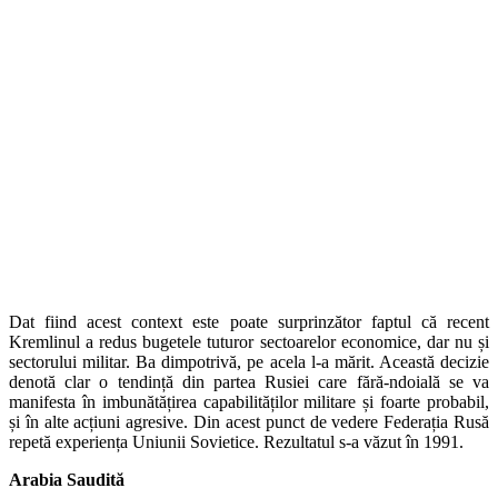
Dat fiind acest context este poate surprinzător faptul că recent
Kremlinul a redus bugetele tuturor sectoarelor economice, dar nu și
sectorului militar. Ba dimpotrivă, pe acela l-a mărit. Această decizie
denotă clar o tendință din partea Rusiei care fără-ndoială se va
manifesta în imbunătățirea capabilităților militare și foarte probabil,
și în alte acțiuni agresive. Din acest punct de vedere Federația Rusă
repetă experiența Uniunii Sovietice. Rezultatul s-a văzut în 1991.
Arabia Saudită