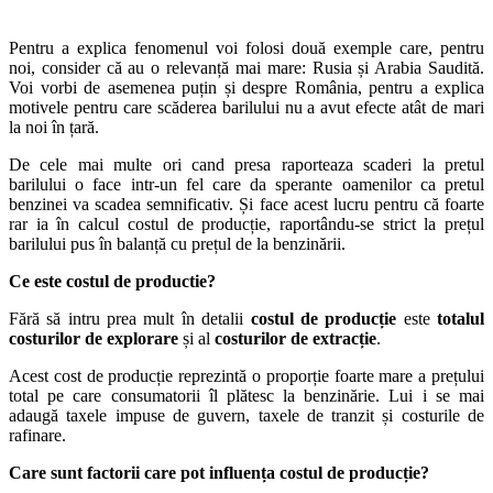
Pentru a explica fenomenul voi folosi două exemple care, pentru
noi, consider că au o relevanță mai mare: Rusia și Arabia Saudită.
Voi vorbi de asemenea puțin și despre România, pentru a explica
motivele pentru care scăderea barilului nu a avut efecte atât de mari
la noi în țară.
De cele mai multe ori cand presa raporteaza scaderi la pretul
barilului o face intr-un fel care da sperante oamenilor ca pretul
benzinei va scadea semnificativ. Și face acest lucru pentru că foarte
rar ia în calcul costul de producție, raportându-se strict la prețul
barilului pus în balanță cu prețul de la benzinării.
Ce este costul de productie?
Fără să intru prea mult în detalii
costul de producție
este
totalul
costurilor de explorare
și al
costurilor de extracție
.
Acest cost de producție reprezintă o proporție foarte mare a prețului
total pe care consumatorii îl plătesc la benzinărie. Lui i se mai
adaugă taxele impuse de guvern, taxele de tranzit și costurile de
rafinare.
Care sunt factorii care pot influența costul de producție?