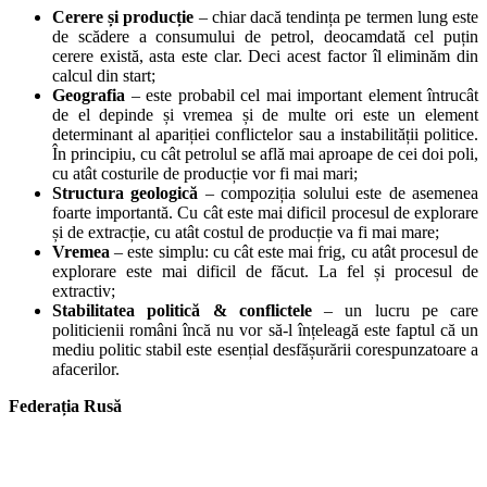
Cerere și producție
– chiar dacă tendința pe termen lung este
de scădere a consumului de petrol, deocamdată cel puțin
cerere există, asta este clar. Deci acest factor îl eliminăm din
calcul din start;
Geografia
– este probabil cel mai important element întrucât
de el depinde și vremea și de multe ori este un element
determinant al apariției conflictelor sau a instabilității politice.
În principiu, cu cât petrolul se află mai aproape de cei doi poli,
cu atât costurile de producție vor fi mai mari;
Structura geologică
– compoziția solului este de asemenea
foarte importantă. Cu cât este mai dificil procesul de explorare
și de extracție, cu atât costul de producție va fi mai mare;
Vremea
– este simplu: cu cât este mai frig, cu atât procesul de
explorare este mai dificil de făcut. La fel și procesul de
extractiv;
Stabilitatea politică & conflictele
– un lucru pe care
politicienii români încă nu vor să-l înțeleagă este faptul că un
mediu politic stabil este esențial desfășurării corespunzatoare a
afacerilor.
Federația Rusă