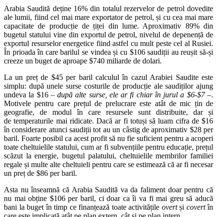
Arabia Saudită deține 16% din totalul rezervelor de petrol dovedite
ale lumii, fiind cel mai mare exportator de petrol, și cu cea mai mare
capacitate de producție de țiței din lume. Aproximativ 89% din
bugetul statului vine din exportul de petrol, nivelul de depenență de
exportul resurselor energetice fiind astfel cu mult peste cel al Rusiei.
În prioada în care barilul se vindea și cu $106 saudiții au reușit să-și
creeze un buget de aproape $740 miliarde de dolari.
La un preț de $45 per baril calculul în cazul Arabiei Saudite este
simplu: după unele surse costurile de producție ale saudiților ajung
undeva la $16
– după alte surse, ele ar fi chiar în jurul a $6-$7 –
.
Motivele pentru care prețul de prelucrare este atât de mic țin de
geografie, de modul în care resursele sunt distribuite, dar și
de temperaturile mai ridicate. Dacă ar fi totuși să luam cifra de $16
în considerare atunci saudiții tot au un câstig de aproximativ $28 per
baril. Foarte posibil ca acest profit să nu fie suficient pentru a acoperi
toate cheltuielile statului, cum ar fi subvențiile pentru educație, prețul
scăzut la energie, bugetul palatului, cheltuielile membrilor familiei
regale și multe alte cheltuieli pentru care se estimează că ar fi necesar
un preț de $86 per baril.
Asta nu înseamnă că Arabia Saudită va da faliment doar pentru că
nu mai obține $106 per baril, ci doar ca îi va fi mai greu să aducă
bani la buget în timp ce finanțează toate activitățile
overt
și
covert
în
care este implicată atât pe plan extern, cât și pe plan intern.