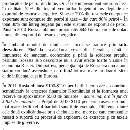
producător de petrol din lume. Oricât de impresionant are suna însă,
în realitate 52% din totalul veniturilor bugetului rus depinde de
exportul de resurse energetice. Și peste 70% din resursele energetice
exportate sunt compuse din petrol și gaze
– din care 80% petrol -.
În
total 30% din întreg bugetul țării este susținut de exportul de petrol.
Până în 2014 Rusia a obținut aproximativ $440 de miliarde de dolari
numai din exportul de resurse energetice.
În limbajul omului de rând acest lucru se traduce prin
sub-
dezvoltare
. Până la escaladarea crizei din Ucraina, până la
impunerea de sancțiuni economice și până la scăderea prețului
barilului, această sub-dezvoltare nu a avut efecte foarte vizibile în
economia Rusiei. Dimpotriva, percepția față de Rusia era una a unui
stat în continuă ascensiune, cu o forță tot mai mare nu doar în sfera
ei de influența, ci și în Europa.
În 2011 Rusia obținea $100-$110 per baril, lucru care a contribuit
semnificativ la creșterea finanțelor Kremlinului și la formarea unei
rezerve de aproximativ $500 de miliarde
– acum mai are în jur de
$400 de miliarde –
. Prețul de $100-$110 per baril rusesc era mult
mai mare decât cel al barilului saudit de exemplu. Diferența dintre
cele două explicându-se prin cheltuiala mai mare pe care companiile
rusești o suportă cu procesul de explorare, de extracție și cu taxele
impuse de guvern e
.