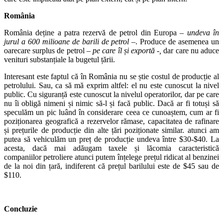
România
România deține a patra rezervă de petrol din Europa
– undeva în
jurul a 600 milioane de barili de petrol –
. Produce de asemenea un
oarecare surplus de petrol
– pe care îl și exportă -,
dar care nu aduce
venituri substanțiale la bugetul țării.
Interesant este faptul că în România nu se știe costul de producție al
petrolului. Sau, ca să mă exprim altfel: el nu este cunoscut la nivel
public. Cu siguranță este cunoscut la nivelul operatorilor, dar pe care
nu îi obligă nimeni și nimic să-l și facă public. Dacă ar fi totuși să
speculăm un pic luând în considerare ceea ce cunoaștem, cum ar fi
poziționarea geografică a rezervelor rămase, capacitatea de rafinare
și prețurile de producție din alte țări poziționate similar. atunci am
putea să vehiculăm un preț de producție undeva între $30-$40. La
acesta, dacă mai adăugam taxele și lăcomia caracteristică
companiilor petroliere atunci putem înțelege prețul ridicat al benzinei
de la noi din țară, indiferent că prețul barilului este de $45 sau de
$110.
Concluzie