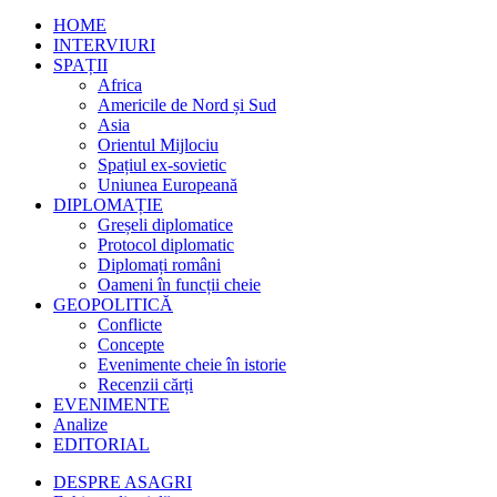
HOME
INTERVIURI
SPAȚII
Africa
Americile de Nord și Sud
Asia
Orientul Mijlociu
Spațiul ex-sovietic
Uniunea Europeană
DIPLOMAȚIE
Greșeli diplomatice
Protocol diplomatic
Diplomați români
Oameni în funcții cheie
GEOPOLITICĂ
Conflicte
Concepte
Evenimente cheie în istorie
Recenzii cărți
EVENIMENTE
Analize
EDITORIAL
DESPRE ASAGRI